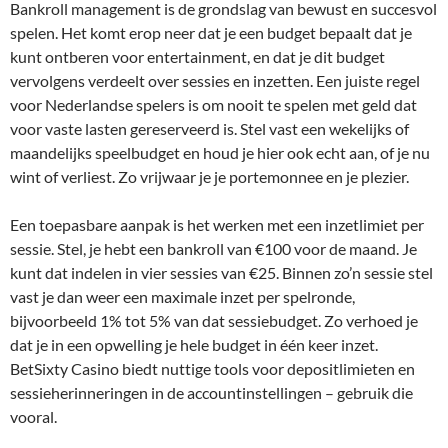
Bankroll management is de grondslag van bewust en succesvol
spelen. Het komt erop neer dat je een budget bepaalt dat je
kunt ontberen voor entertainment, en dat je dit budget
vervolgens verdeelt over sessies en inzetten. Een juiste regel
voor Nederlandse spelers is om nooit te spelen met geld dat
voor vaste lasten gereserveerd is. Stel vast een wekelijks of
maandelijks speelbudget en houd je hier ook echt aan, of je nu
wint of verliest. Zo vrijwaar je je portemonnee en je plezier.
Een toepasbare aanpak is het werken met een inzetlimiet per
sessie. Stel, je hebt een bankroll van €100 voor de maand. Je
kunt dat indelen in vier sessies van €25. Binnen zo’n sessie stel
vast je dan weer een maximale inzet per spelronde,
bijvoorbeeld 1% tot 5% van dat sessiebudget. Zo verhoed je
dat je in een opwelling je hele budget in één keer inzet.
BetSixty Casino biedt nuttige tools voor depositlimieten en
sessieherinneringen in de accountinstellingen – gebruik die
vooral.