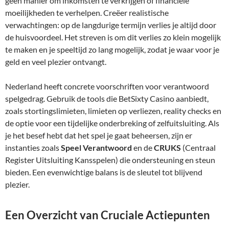
geen manier om inkomsten te verkrijgen of financiële
moeilijkheden te verhelpen. Creëer realistische
verwachtingen: op de langdurige termijn verlies je altijd door
de huisvoordeel. Het streven is om dit verlies zo klein mogelijk
te maken en je speeltijd zo lang mogelijk, zodat je waar voor je
geld en veel plezier ontvangt.
Nederland heeft concrete voorschriften voor verantwoord
spelgedrag. Gebruik de tools die BetSixty Casino aanbiedt,
zoals stortingslimieten, limieten op verliezen, reality checks en
de optie voor een tijdelijke onderbreking of zelfuitsluiting. Als
je het besef hebt dat het spel je gaat beheersen, zijn er
instanties zoals
Speel Verantwoord
en de
CRUKS
(Centraal
Register Uitsluiting Kansspelen) die ondersteuning en steun
bieden. Een evenwichtige balans is de sleutel tot blijvend
plezier.
Een Overzicht van Cruciale Actiepunten