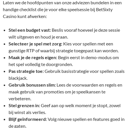
Laten we de hoofdpunten van onze adviezen bundelen in een
handige checklist die je voor elke speelsessie bij BetSixty
Casino kunt afwerken:
Stel een budget vast:
Beslis vooraf hoeveel je deze sessie
wilt uitgeven en houd je eraan.
Selecteer je spel met zorg:
Kies voor spellen met een
gunstige RTP of waarbij strategie toegepast kan worden.
Maak je de regels eigen:
Begin eerst in demo-modus om
het spel volledig te doorgronden.
Pas strategie toe:
Gebruik basisstrategie voor spellen zoals
blackjack.
Gebruik bonussen slim:
Lees de voorwaarden en regels en
maak gebruik van promoties om je speelkansen te
verbeteren.
Stel grenzen in:
Geef aan op welk moment je stopt, zowel
bij winst als verlies.
Blijf geïnformeerd:
Volg nieuwe spellen en features goed in
de gaten.