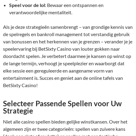
Speel voor de lol:
Bewaar een ontspannen en
verantwoordelijke mentaliteit.
Als je deze strategieën samenbrengt – van grondige kennis van
de spelregels en bankroll management tot verstandig gebruik
van bonussen en het herkennen van je grenzen – verander je je
speelervaring bij BetSixty Casino van louter gokken naar
doordacht spelen. Je verbetert daarmee je kansen op winst op
de lange termijn, verhoogt je speelplezier en waarborgt dat
elke sessie een gereguleerde en aangename vorm van
entertainment is. Succes en geniet aan de online tafels van
BetSixty Casino!
Selecteer Passende Spellen voor Uw
Strategie
Niet alle casino spellen bieden gelijke winstkansen. Over het
algemeen zijn er twee categorieën: spellen van zuivere kans