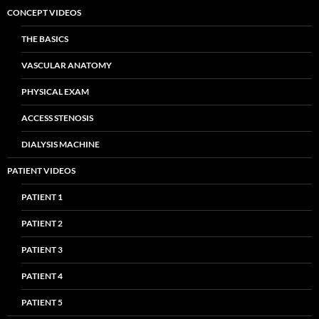
CONCEPT VIDEOS
THE BASICS
VASCULAR ANATOMY
PHYSICAL EXAM
ACCESS STENOSIS
DIALYSIS MACHINE
PATIENT VIDEOS
PATIENT 1
PATIENT 2
PATIENT 3
PATIENT 4
PATIENT 5