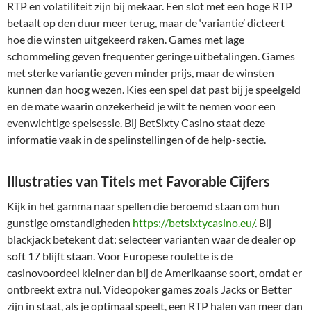
RTP en volatiliteit zijn bij mekaar. Een slot met een hoge RTP
betaalt op den duur meer terug, maar de ‘variantie’ dicteert
hoe die winsten uitgekeerd raken. Games met lage
schommeling geven frequenter geringe uitbetalingen. Games
met sterke variantie geven minder prijs, maar de winsten
kunnen dan hoog wezen. Kies een spel dat past bij je speelgeld
en de mate waarin onzekerheid je wilt te nemen voor een
evenwichtige spelsessie. Bij BetSixty Casino staat deze
informatie vaak in de spelinstellingen of de help-sectie.
Illustraties van Titels met Favorable Cijfers
Kijk in het gamma naar spellen die beroemd staan om hun
gunstige omstandigheden
https://betsixtycasino.eu/
. Bij
blackjack betekent dat: selecteer varianten waar de dealer op
soft 17 blijft staan. Voor Europese roulette is de
casinovoordeel kleiner dan bij de Amerikaanse soort, omdat er
ontbreekt extra nul. Videopoker games zoals Jacks or Better
zijn in staat, als je optimaal speelt, een RTP halen van meer dan