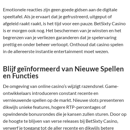
Emotionele reacties zijn geen goede gidsen aan de digitale
speeltafel. Als je ervaart dat je gefrustreerd, uitgeput of
afgeleid raakt raakt, is het tijd voor een pauze. BetSixty Casino
is er morgen ook nog. Het beschermen van je winsten en het
begrenzen van je verliezen garanderen dat je spelervaring
prettig en onder beheer verloopt. Onthoud dat casino spelen
in de allereerste instantie entertainment moet wezen.
Blijf geïnformeerd van Nieuwe Spellen
en Functies
De omgeving van online casino’s wijzigt razendsnel. Game-
ontwikkelaars introduceren constant recente en
vernieuwende spellen op de markt. Nieuwe slots presenteren
dikwijls unieke features, hogere RTP-percentages of
opwindende bonusrondes die je kansen zullen sturen. Door op
de hoogte te blijven van verse releases bij BetSixty Casino,
verwerf je toegang tot de aller recente en dikwijls betere