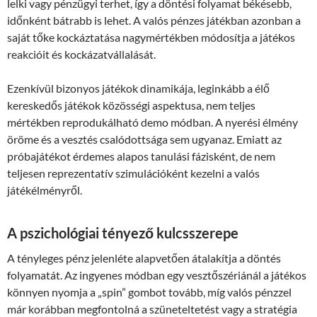
lelki vagy pénzügyi terhet, így a döntési folyamat békésebb,
időnként bátrabb is lehet. A valós pénzes játékban azonban a
saját tőke kockáztatása nagymértékben módosítja a játékos
reakcióit és kockázatvállalását.
Ezenkívül bizonyos játékok dinamikája, leginkább a élő
kereskedős játékok közösségi aspektusa, nem teljes
mértékben reprodukálható demo módban. A nyerési élmény
öröme és a vesztés csalódottsága sem ugyanaz. Emiatt az
próbajátékot érdemes alapos tanulási fázisként, de nem
teljesen reprezentatív szimulációként kezelni a valós
játékélményről.
A pszichológiai tényező kulcsszerepe
A tényleges pénz jelenléte alapvetően átalakítja a döntés
folyamatát. Az ingyenes módban egy vesztőszériánál a játékos
könnyen nyomja a „spin” gombot tovább, míg valós pénzzel
már korábban megfontolná a szüneteltetést vagy a stratégia