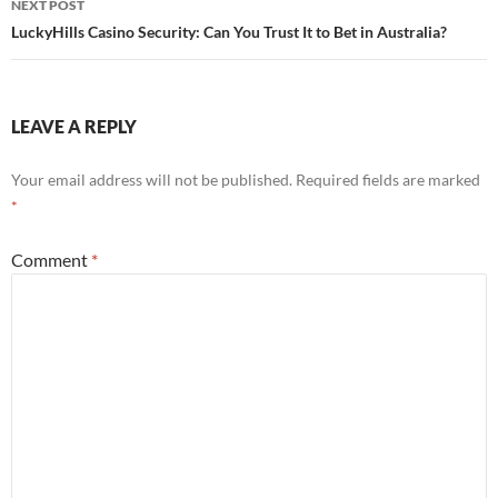
NEXT POST
LuckyHills Casino Security: Can You Trust It to Bet in Australia?
LEAVE A REPLY
Your email address will not be published.
Required fields are marked
*
Comment
*