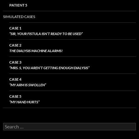
PATIENT 5
SIMULATED CASES
CASE 1
“SIR, YOUR FISTULA ISN’T READY TO BE USED”
CASE 2
THE DIALYSIS MACHINE ALARMS!
CASE 3
“MRS. S, YOU AREN’T GETTING ENOUGH DIALYSIS”
CASE 4
“MY ARM IS SWOLLEN”
CASE 5
“MY HAND HURTS”
Search
for: