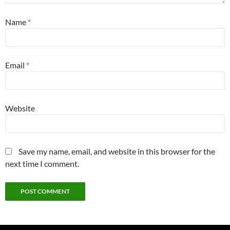
Name
*
Email
*
Website
Save my name, email, and website in this browser for the
next time I comment.