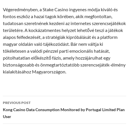
Végeredményben, a Stake Casino ingyenes módja kiváló és
fontos eszköz a hazai tagok körében, akik megfontoltan,
tudatosan szeretnének kezdeni az internetes szerencsejátékok
területére. A kockázatmentes helyzet lehetővé teszi a játékok
alapos felfedezését, a stratégiák kipróbálását és a platform
magyar oldalán való tájékozódást. Bár nem váltja ki
tökéletesen a valódi pénzzel parti emocionális hatását,
pótolhatatlan előkészítő fázis, amely hozzájárulhat egy
biztonságosabb és önmegtartóztatóbb szerencsejáték-élmény
kialakításához Magyarországon.
Post
PREVIOUS POST
navigation
Kong Casino Data Consumption Monitored by Portugal Limited Plan
User