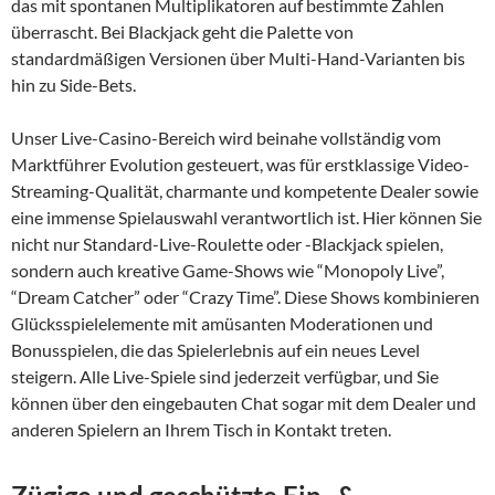
das mit spontanen Multiplikatoren auf bestimmte Zahlen
überrascht. Bei Blackjack geht die Palette von
standardmäßigen Versionen über Multi-Hand-Varianten bis
hin zu Side-Bets.
Unser Live-Casino-Bereich wird beinahe vollständig vom
Marktführer Evolution gesteuert, was für erstklassige Video-
Streaming-Qualität, charmante und kompetente Dealer sowie
eine immense Spielauswahl verantwortlich ist. Hier können Sie
nicht nur Standard-Live-Roulette oder -Blackjack spielen,
sondern auch kreative Game-Shows wie “Monopoly Live”,
“Dream Catcher” oder “Crazy Time”. Diese Shows kombinieren
Glücksspielelemente mit amüsanten Moderationen und
Bonusspielen, die das Spielerlebnis auf ein neues Level
steigern. Alle Live-Spiele sind jederzeit verfügbar, und Sie
können über den eingebauten Chat sogar mit dem Dealer und
anderen Spielern an Ihrem Tisch in Kontakt treten.