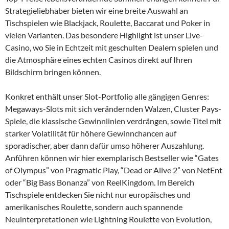
Strategieliebhaber bieten wir eine breite Auswahl an
Tischspielen wie Blackjack, Roulette, Baccarat und Poker in
vielen Varianten. Das besondere Highlight ist unser Live-
Casino, wo Sie in Echtzeit mit geschulten Dealern spielen und
die Atmosphäre eines echten Casinos direkt auf Ihren
Bildschirm bringen können.
Konkret enthält unser Slot-Portfolio alle gängigen Genres:
Megaways-Slots mit sich verändernden Walzen, Cluster Pays-
Spiele, die klassische Gewinnlinien verdrängen, sowie Titel mit
starker Volatilität für höhere Gewinnchancen auf
sporadischer, aber dann dafür umso höherer Auszahlung.
Anführen können wir hier exemplarisch Bestseller wie “Gates
of Olympus” von Pragmatic Play, “Dead or Alive 2” von NetEnt
oder “Big Bass Bonanza” von ReelKingdom. Im Bereich
Tischspiele entdecken Sie nicht nur europäisches und
amerikanisches Roulette, sondern auch spannende
Neuinterpretationen wie Lightning Roulette von Evolution,