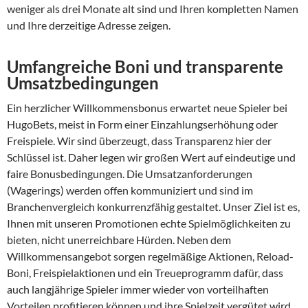
weniger als drei Monate alt sind und Ihren kompletten Namen
und Ihre derzeitige Adresse zeigen.
Umfangreiche Boni und transparente
Umsatzbedingungen
Ein herzlicher Willkommensbonus erwartet neue Spieler bei
HugoBets, meist in Form einer Einzahlungserhöhung oder
Freispiele. Wir sind überzeugt, dass Transparenz hier der
Schlüssel ist. Daher legen wir großen Wert auf eindeutige und
faire Bonusbedingungen. Die Umsatzanforderungen
(Wagerings) werden offen kommuniziert und sind im
Branchenvergleich konkurrenzfähig gestaltet. Unser Ziel ist es,
Ihnen mit unseren Promotionen echte Spielmöglichkeiten zu
bieten, nicht unerreichbare Hürden. Neben dem
Willkommensangebot sorgen regelmäßige Aktionen, Reload-
Boni, Freispielaktionen und ein Treueprogramm dafür, dass
auch langjährige Spieler immer wieder von vorteilhaften
Vorteilen profitieren können und ihre Spielzeit vergütet wird.