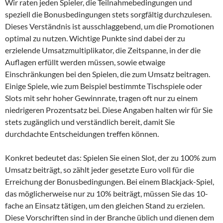
Wir raten jeden Spieler, die Teilnahmebedingungen und
speziell die Bonusbedingungen stets sorgfältig durchzulesen.
Dieses Verständnis ist ausschlaggebend, um die Promotionen
optimal zu nutzen. Wichtige Punkte sind dabei der zu
erzielende Umsatzmultiplikator, die Zeitspanne, in der die
Auflagen erfüllt werden müssen, sowie etwaige
Einschränkungen bei den Spielen, die zum Umsatz beitragen.
Einige Spiele, wie zum Beispiel bestimmte Tischspiele oder
Slots mit sehr hoher Gewinnrate, tragen oft nur zu einem
niedrigeren Prozentsatz bei. Diese Angaben halten wir für Sie
stets zugänglich und verständlich bereit, damit Sie
durchdachte Entscheidungen treffen können.
Konkret bedeutet das: Spielen Sie einen Slot, der zu 100% zum
Umsatz beiträgt, so zählt jeder gesetzte Euro voll für die
Erreichung der Bonusbedingungen. Bei einem Blackjack-Spiel,
das möglicherweise nur zu 10% beiträgt, müssen Sie das 10-
fache an Einsatz tätigen, um den gleichen Stand zu erzielen.
Diese Vorschriften sind in der Branche üblich und dienen dem