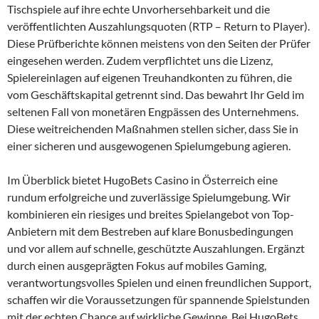
Tischspiele auf ihre echte Unvorhersehbarkeit und die
veröffentlichten Auszahlungsquoten (RTP – Return to Player).
Diese Prüfberichte können meistens von den Seiten der Prüfer
eingesehen werden. Zudem verpflichtet uns die Lizenz,
Spielereinlagen auf eigenen Treuhandkonten zu führen, die
vom Geschäftskapital getrennt sind. Das bewahrt Ihr Geld im
seltenen Fall von monetären Engpässen des Unternehmens.
Diese weitreichenden Maßnahmen stellen sicher, dass Sie in
einer sicheren und ausgewogenen Spielumgebung agieren.
Im Überblick bietet HugoBets Casino in Österreich eine
rundum erfolgreiche und zuverlässige Spielumgebung. Wir
kombinieren ein riesiges und breites Spielangebot von Top-
Anbietern mit dem Bestreben auf klare Bonusbedingungen
und vor allem auf schnelle, geschützte Auszahlungen. Ergänzt
durch einen ausgeprägten Fokus auf mobiles Gaming,
verantwortungsvolles Spielen und einen freundlichen Support,
schaffen wir die Voraussetzungen für spannende Spielstunden
mit der echten Chance auf wirkliche Gewinne. Bei HugoBets