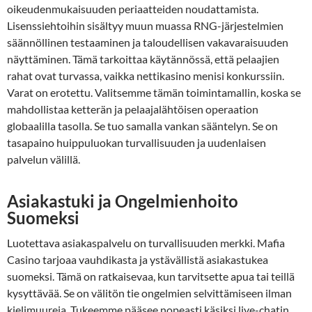
oikeudenmukaisuuden periaatteiden noudattamista.
Lisenssiehtoihin sisältyy muun muassa RNG-järjestelmien
säännöllinen testaaminen ja taloudellisen vakavaraisuuden
näyttäminen. Tämä tarkoittaa käytännössä, että pelaajien
rahat ovat turvassa, vaikka nettikasino menisi konkurssiin.
Varat on erotettu. Valitsemme tämän toimintamallin, koska se
mahdollistaa ketterän ja pelaajalähtöisen operaation
globaalilla tasolla. Se tuo samalla vankan sääntelyn. Se on
tasapaino huippuluokan turvallisuuden ja uudenlaisen
palvelun välillä.
Asiakastuki ja Ongelmienhoito
Suomeksi
Luotettava asiakaspalvelu on turvallisuuden merkki. Mafia
Casino tarjoaa vauhdikasta ja ystävällistä asiakastukea
suomeksi. Tämä on ratkaisevaa, kun tarvitsette apua tai teillä
kysyttävää. Se on välitön tie ongelmien selvittämiseen ilman
kielimuureja. Tukeemme pääsee nopeasti käsiksi live-chatin