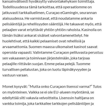
kansainvälisesti hyväksytty valvontakehyksen toimittaja.
Todellisuudessa tämä tarkoittaa, että operaatiomme on
jatkuvasti tarkkailuelimen, Curaçao eGamingin, seurannan
alaisuudessa. He varmistavat, että noudatamme ankaria
pelisääntöjä ja rehellisyyden sääntöjä. He takaavat myös, että
pelaajien varat eriyttävät yhtiön yhtiön rahoista. Kasinolla on
tämän lisäksi ankarat sisäiset valvontamenettelyt. Ne
huolehtivat, että kaikki pelaamiset ovat rehellisiä ja
arvaamattomia. Suomen maassa ulkomaiset kasinot saavat
operoida vapaasti. Valintamme Curaçaon peliluvasta perustuu
sen vakaaseen ja toimivaan järjestelmään, joka tarjoaa
pelaajille riittävän suojan. Emme pelaa pelejä. Tuomme
turvallisen pelialustan, joka on luotu läpinäkyvyyden ja
vastuun varaan.
Monet kysyvät: “Mutta onko Curaçaon lisenssi varma?” Tulos
on myönteinen. Vaikka se ei ole EU-alueen myöntämä, se
edellyttää silti vakavia velvoitteita. Lisenssin haltijana on
vankka toimija, joka tarkkailee tarkkojen pelisääntöjen ja