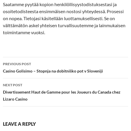
Saatamme pyytää kopion henkilöllisyystodistuksestasi ja
osoitetodisteesta ensimmäisen nostosi yhteydessä. Prosessi
on nopea. Tietojasi käsitellään luottamuksellisesti. Se on
välttämätön askel yhteisen turvallisuutemme ja lainmukaisen
toimintamme vuoksi.
Post
PREVIOUS POST
navigation
Casino Golisimo – Stopnja na dobitniško pot v Sloveniji
NEXT POST
Divertissement Haut de Gamme pour les Joueurs du Canada chez
Lizaro Casino
LEAVE A REPLY