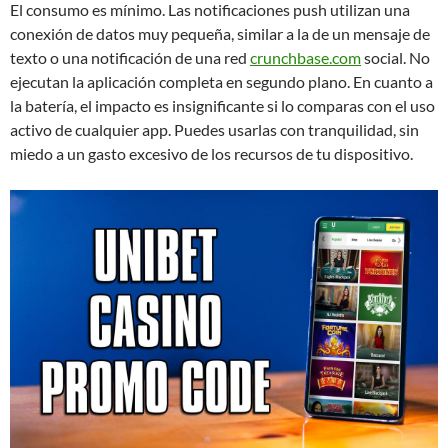
El consumo es mínimo. Las notificaciones push utilizan una
conexión de datos muy pequeña, similar a la de un mensaje de
texto o una notificación de una red
crunchbase.com
social. No
ejecutan la aplicación completa en segundo plano. En cuanto a
la batería, el impacto es insignificante si lo comparas con el uso
activo de cualquier app. Puedes usarlas con tranquilidad, sin
miedo a un gasto excesivo de los recursos de tu dispositivo.