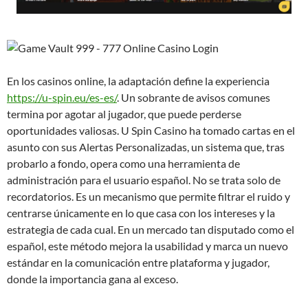
En los casinos online, la adaptación define la experiencia
https://u-spin.eu/es-es/
. Un sobrante de avisos comunes
termina por agotar al jugador, que puede perderse
oportunidades valiosas. U Spin Casino ha tomado cartas en el
asunto con sus Alertas Personalizadas, un sistema que, tras
probarlo a fondo, opera como una herramienta de
administración para el usuario español. No se trata solo de
recordatorios. Es un mecanismo que permite filtrar el ruido y
centrarse únicamente en lo que casa con los intereses y la
estrategia de cada cual. En un mercado tan disputado como el
español, este método mejora la usabilidad y marca un nuevo
estándar en la comunicación entre plataforma y jugador,
donde la importancia gana al exceso.