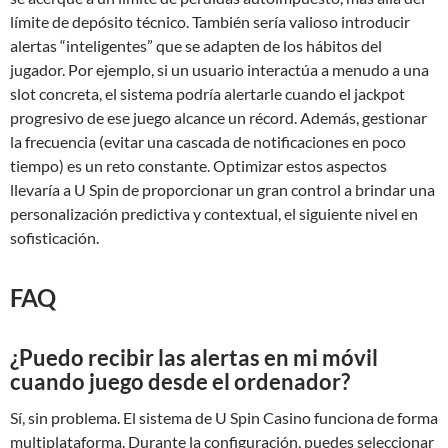
límite de depósito técnico. También sería valioso introducir
alertas “inteligentes” que se adapten de los hábitos del
jugador. Por ejemplo, si un usuario interactúa a menudo a una
slot concreta, el sistema podría alertarle cuando el jackpot
progresivo de ese juego alcance un récord. Además, gestionar
la frecuencia (evitar una cascada de notificaciones en poco
tiempo) es un reto constante. Optimizar estos aspectos
llevaría a U Spin de proporcionar un gran control a brindar una
personalización predictiva y contextual, el siguiente nivel en
sofisticación.
FAQ
¿Puedo recibir las alertas en mi móvil
cuando juego desde el ordenador?
Sí, sin problema. El sistema de U Spin Casino funciona de forma
multiplataforma. Durante la configuración, puedes seleccionar