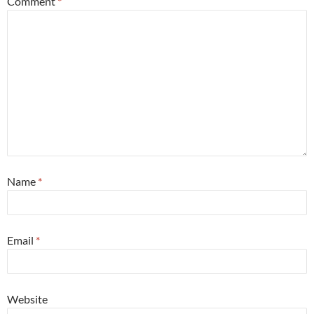
Comment
*
Name
*
Email
*
Website