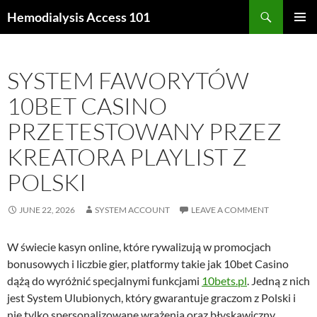
Skip
Search
Hemodialysis Access 101
to
PRIMAR
content
MENU
SYSTEM FAWORYTÓW
10BET CASINO
PRZETESTOWANY PRZEZ
KREATORA PLAYLIST Z
POLSKI
JUNE 22, 2026
SYSTEM ACCOUNT
LEAVE A COMMENT
W świecie kasyn online, które rywalizują w promocjach
bonusowych i liczbie gier, platformy takie jak 10bet Casino
dążą do wyróżnić specjalnymi funkcjami
10bets.pl
. Jedną z nich
jest System Ulubionych, który gwarantuje graczom z Polski i
nie tylko spersonalizowane wrażenia oraz błyskawiczny