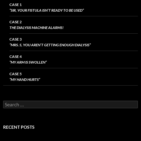
CASE 1
“SIR, YOUR FISTULA ISN’T READY TO BE USED”
CASE 2
THE DIALYSIS MACHINE ALARMS!
CASE 3
“MRS. S, YOU AREN’T GETTING ENOUGH DIALYSIS”
CASE 4
“MY ARM IS SWOLLEN”
CASE 5
“MY HAND HURTS”
Search
for:
RECENT POSTS