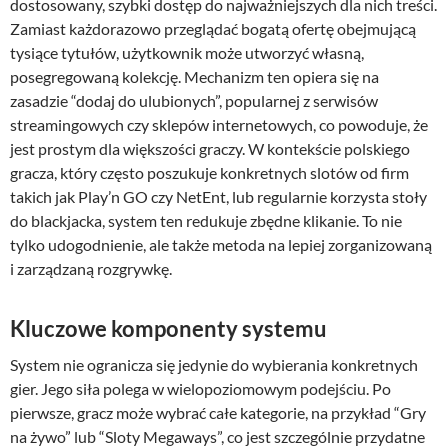
dostosowany, szybki dostęp do najważniejszych dla nich treści.
Zamiast każdorazowo przeglądać bogatą ofertę obejmującą
tysiące tytułów, użytkownik może utworzyć własną,
posegregowaną kolekcję. Mechanizm ten opiera się na
zasadzie “dodaj do ulubionych”, popularnej z serwisów
streamingowych czy sklepów internetowych, co powoduje, że
jest prostym dla większości graczy. W kontekście polskiego
gracza, który często poszukuje konkretnych slotów od firm
takich jak Play’n GO czy NetEnt, lub regularnie korzysta stoły
do blackjacka, system ten redukuje zbędne klikanie. To nie
tylko udogodnienie, ale także metoda na lepiej zorganizowaną
i zarządzaną rozgrywkę.
Kluczowe komponenty systemu
System nie ogranicza się jedynie do wybierania konkretnych
gier. Jego siła polega w wielopoziomowym podejściu. Po
pierwsze, gracz może wybrać całe kategorie, na przykład “Gry
na żywo” lub “Sloty Megaways”, co jest szczególnie przydatne