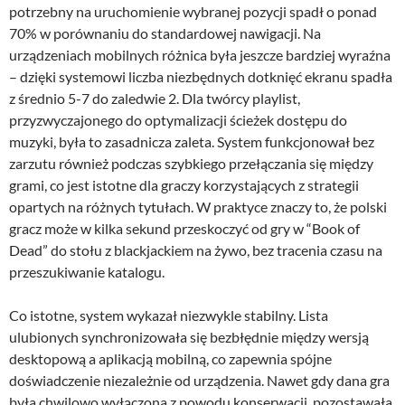
potrzebny na uruchomienie wybranej pozycji spadł o ponad
70% w porównaniu do standardowej nawigacji. Na
urządzeniach mobilnych różnica była jeszcze bardziej wyraźna
– dzięki systemowi liczba niezbędnych dotknięć ekranu spadła
z średnio 5-7 do zaledwie 2. Dla twórcy playlist,
przyzwyczajonego do optymalizacji ścieżek dostępu do
muzyki, była to zasadnicza zaleta. System funkcjonował bez
zarzutu również podczas szybkiego przełączania się między
grami, co jest istotne dla graczy korzystających z strategii
opartych na różnych tytułach. W praktyce znaczy to, że polski
gracz może w kilka sekund przeskoczyć od gry w “Book of
Dead” do stołu z blackjackiem na żywo, bez tracenia czasu na
przeszukiwanie katalogu.
Co istotne, system wykazał niezwykle stabilny. Lista
ulubionych synchronizowała się bezbłędnie między wersją
desktopową a aplikacją mobilną, co zapewnia spójne
doświadczenie niezależnie od urządzenia. Nawet gdy dana gra
była chwilowo wyłączona z powodu konserwacji, pozostawała