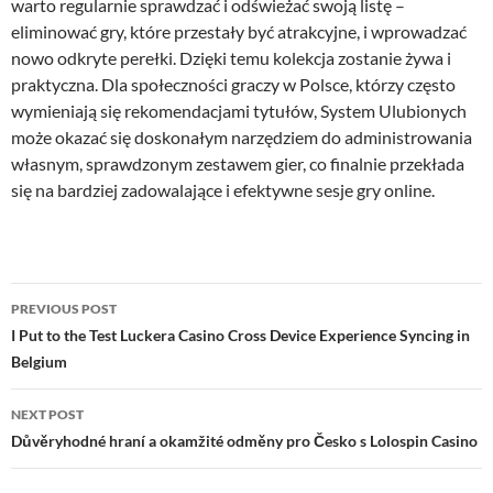
warto regularnie sprawdzać i odświeżać swoją listę –
eliminować gry, które przestały być atrakcyjne, i wprowadzać
nowo odkryte perełki. Dzięki temu kolekcja zostanie żywa i
praktyczna. Dla społeczności graczy w Polsce, którzy często
wymieniają się rekomendacjami tytułów, System Ulubionych
może okazać się doskonałym narzędziem do administrowania
własnym, sprawdzonym zestawem gier, co finalnie przekłada
się na bardziej zadowalające i efektywne sesje gry online.
Post
PREVIOUS POST
navigation
I Put to the Test Luckera Casino Cross Device Experience Syncing in
Belgium
NEXT POST
Důvěryhodné hraní a okamžité odměny pro Česko s Lolospin Casino