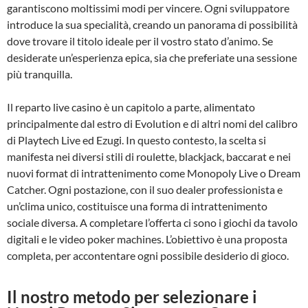
garantiscono moltissimi modi per vincere. Ogni sviluppatore
introduce la sua specialità, creando un panorama di possibilità
dove trovare il titolo ideale per il vostro stato d’animo. Se
desiderate un’esperienza epica, sia che preferiate una sessione
più tranquilla.
Il reparto live casino è un capitolo a parte, alimentato
principalmente dal estro di Evolution e di altri nomi del calibro
di Playtech Live ed Ezugi. In questo contesto, la scelta si
manifesta nei diversi stili di roulette, blackjack, baccarat e nei
nuovi format di intrattenimento come Monopoly Live o Dream
Catcher. Ogni postazione, con il suo dealer professionista e
un’clima unico, costituisce una forma di intrattenimento
sociale diversa. A completare l’offerta ci sono i giochi da tavolo
digitali e le video poker machines. L’obiettivo è una proposta
completa, per accontentare ogni possibile desiderio di gioco.
Il nostro metodo per selezionare i