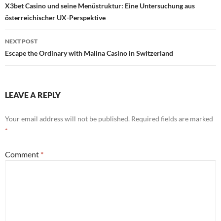
navigation
X3bet Casino und seine Menüstruktur: Eine Untersuchung aus
österreichischer UX-Perspektive
NEXT POST
Escape the Ordinary with Malina Casino in Switzerland
LEAVE A REPLY
Your email address will not be published.
Required fields are marked
*
Comment
*