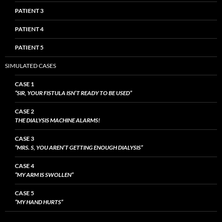
PATIENT 3
PATIENT 4
PATIENT 5
SIMULATED CASES
CASE 1
“SIR, YOUR FISTULA ISN’T READY TO BE USED”
CASE 2
THE DIALYSIS MACHINE ALARMS!
CASE 3
“MRS. S, YOU AREN’T GETTING ENOUGH DIALYSIS”
CASE 4
“MY ARM IS SWOLLEN”
CASE 5
“MY HAND HURTS”