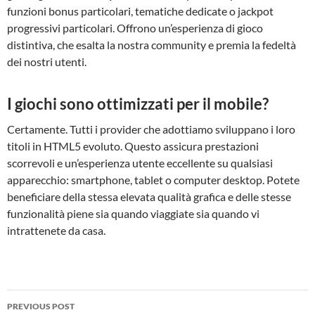
funzioni bonus particolari, tematiche dedicate o jackpot
progressivi particolari. Offrono un’esperienza di gioco
distintiva, che esalta la nostra community e premia la fedeltà
dei nostri utenti.
I giochi sono ottimizzati per il mobile?
Certamente. Tutti i provider che adottiamo sviluppano i loro
titoli in HTML5 evoluto. Questo assicura prestazioni
scorrevoli e un’esperienza utente eccellente su qualsiasi
apparecchio: smartphone, tablet o computer desktop. Potete
beneficiare della stessa elevata qualità grafica e delle stesse
funzionalità piene sia quando viaggiate sia quando vi
intrattenete da casa.
Post
PREVIOUS POST