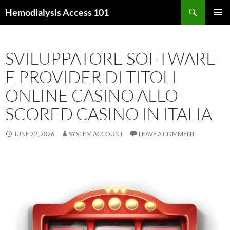
Skip
Search
Hemodialysis Access 101
to
PRIMAR
content
MENU
SVILUPPATORE SOFTWARE
E PROVIDER DI TITOLI
ONLINE CASINO ALLO
SCORED CASINO IN ITALIA
JUNE 22, 2026
SYSTEM ACCOUNT
LEAVE A COMMENT