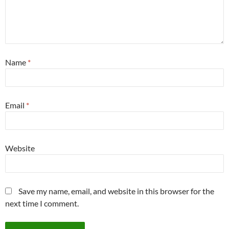
Name
*
Email
*
Website
Save my name, email, and website in this browser for the
next time I comment.