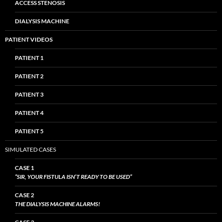
ACCESS STENOSIS
DIALYSIS MACHINE
PATIENT VIDEOS
PATIENT 1
PATIENT 2
PATIENT 3
PATIENT 4
PATIENT 5
SIMULATED CASES
CASE 1
“SIR, YOUR FISTULA ISN’T READY TO BE USED”
CASE 2
THE DIALYSIS MACHINE ALARMS!