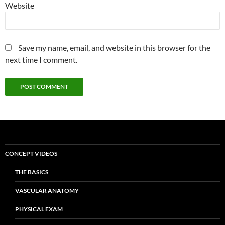
Website
Save my name, email, and website in this browser for the
next time I comment.
CONCEPT VIDEOS
THE BASICS
VASCULAR ANATOMY
PHYSICAL EXAM