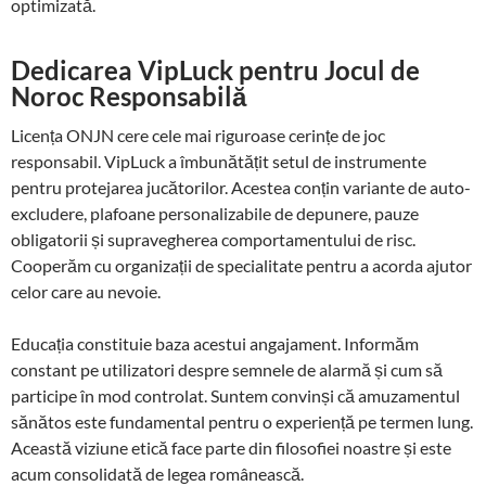
optimizată.
Dedicarea VipLuck pentru Jocul de
Noroc Responsabilă
Licența ONJN cere cele mai riguroase cerințe de joc
responsabil. VipLuck a îmbunătățit setul de instrumente
pentru protejarea jucătorilor. Acestea conțin variante de auto-
excludere, plafoane personalizabile de depunere, pauze
obligatorii și supravegherea comportamentului de risc.
Cooperăm cu organizații de specialitate pentru a acorda ajutor
celor care au nevoie.
Educația constituie baza acestui angajament. Informăm
constant pe utilizatori despre semnele de alarmă și cum să
participe în mod controlat. Suntem convinși că amuzamentul
sănătos este fundamental pentru o experiență pe termen lung.
Această viziune etică face parte din filosofiei noastre și este
acum consolidată de legea românească.