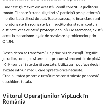
Cine câștigă maxim din această licență constituie jucătorul
român. El poate fi tranquil știind că participă pe o platformă
monitorizată direct de stat. Toate tranzacțiile financiare sunt
monitorizate și securizate. Banii jucătorilor stau în conturi
distincte, ceea ce oferă protecție deplină. De asemenea, există
acces la mecanisme legale de rezolvare a problemelor prin
ONJN.
Deschiderea se transformă un principiu de esență. Regulile
jocurilor, condițiile și termenii, precum și procentele de plată
(RTP) sunt afișate clar și atestate. Utilizatorii pot face decizii
avizate într-un mediu care oprește orice necinste.
Credibilitatea pe care o urmărim se construiește pe această
deschidere totală.
Viitorul Operațiunilor VipLuck în
România