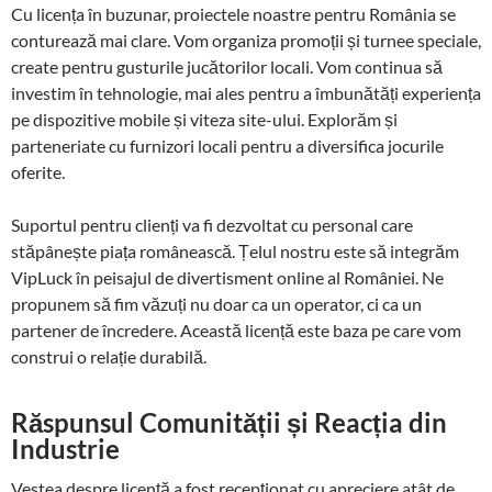
Cu licența în buzunar, proiectele noastre pentru România se
conturează mai clare. Vom organiza promoții și turnee speciale,
create pentru gusturile jucătorilor locali. Vom continua să
investim în tehnologie, mai ales pentru a îmbunătăți experiența
pe dispozitive mobile și viteza site-ului. Explorăm și
parteneriate cu furnizori locali pentru a diversifica jocurile
oferite.
Suportul pentru clienți va fi dezvoltat cu personal care
stăpânește piața românească. Țelul nostru este să integrăm
VipLuck în peisajul de divertisment online al României. Ne
propunem să fim văzuți nu doar ca un operator, ci ca un
partener de încredere. Această licență este baza pe care vom
construi o relație durabilă.
Răspunsul Comunității și Reacția din
Industrie
Vestea despre licență a fost recepționat cu apreciere atât de