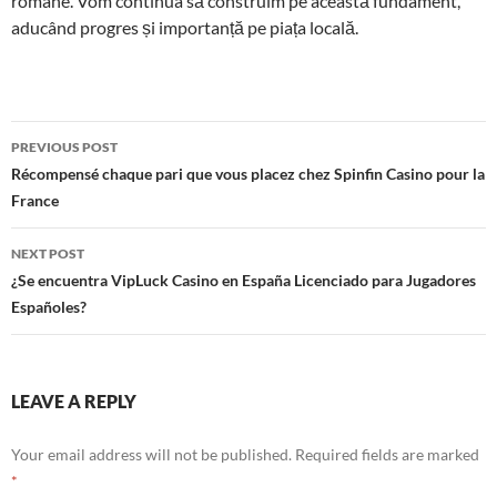
române. Vom continua să construim pe această fundament,
aducând progres și importanță pe piața locală.
Post
PREVIOUS POST
navigation
Récompensé chaque pari que vous placez chez Spinfin Casino pour la
France
NEXT POST
¿Se encuentra VipLuck Casino en España Licenciado para Jugadores
Españoles?
LEAVE A REPLY
Your email address will not be published.
Required fields are marked
*