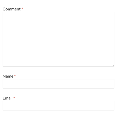
Comment
*
Name
*
Email
*