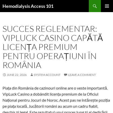
Skip
Search
Hemodialysis Access 101
to
PRIMAR
content
MENU
SUCCES REGLEMENTAR:
VIPLUCK CASINO CAPĂTĂ
LICENȚA PREMIUM
PENTRU OPERAȚIUNI ÎN
ROMÂNIA
JUNE 22, 2026
SYSTEM ACCOUNT
LEAVE A COMMENT
Piața din România de cazinouri online are o veste importantă.
VipLuck Casino a dobândit licența premium de la Oficiul
Național pentru Jocuri de Noroc. Acest pas ne întărește poziția
pe piața locală. Jucătorii români au acum un cadru fiabil,
deschis și legal. Este rezultatul unui proces lung și al dedicării