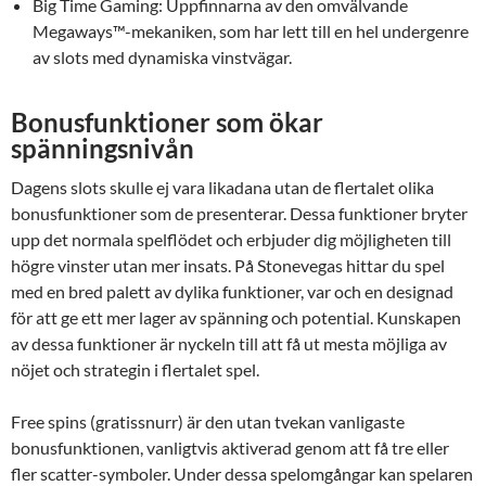
Big Time Gaming: Uppfinnarna av den omvälvande
Megaways™-mekaniken, som har lett till en hel undergenre
av slots med dynamiska vinstvägar.
Bonusfunktioner som ökar
spänningsnivån
Dagens slots skulle ej vara likadana utan de flertalet olika
bonusfunktioner som de presenterar. Dessa funktioner bryter
upp det normala spelflödet och erbjuder dig möjligheten till
högre vinster utan mer insats. På Stonevegas hittar du spel
med en bred palett av dylika funktioner, var och en designad
för att ge ett mer lager av spänning och potential. Kunskapen
av dessa funktioner är nyckeln till att få ut mesta möjliga av
nöjet och strategin i flertalet spel.
Free spins (gratissnurr) är den utan tvekan vanligaste
bonusfunktionen, vanligtvis aktiverad genom att få tre eller
fler scatter-symboler. Under dessa spelomgångar kan spelaren