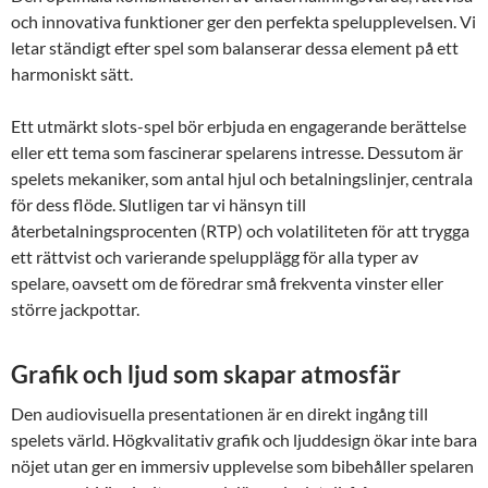
och innovativa funktioner ger den perfekta spelupplevelsen. Vi
letar ständigt efter spel som balanserar dessa element på ett
harmoniskt sätt.
Ett utmärkt slots-spel bör erbjuda en engagerande berättelse
eller ett tema som fascinerar spelarens intresse. Dessutom är
spelets mekaniker, som antal hjul och betalningslinjer, centrala
för dess flöde. Slutligen tar vi hänsyn till
återbetalningsprocenten (RTP) och volatiliteten för att trygga
ett rättvist och varierande spelupplägg för alla typer av
spelare, oavsett om de föredrar små frekventa vinster eller
större jackpottar.
Grafik och ljud som skapar atmosfär
Den audiovisuella presentationen är en direkt ingång till
spelets värld. Högkvalitativ grafik och ljuddesign ökar inte bara
nöjet utan ger en immersiv upplevelse som bibehåller spelaren