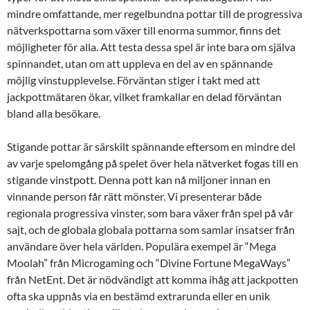
mindre omfattande, mer regelbundna pottar till de progressiva
nätverkspottarna som växer till enorma summor, finns det
möjligheter för alla. Att testa dessa spel är inte bara om själva
spinnandet, utan om att uppleva en del av en spännande
möjlig vinstupplevelse. Förväntan stiger i takt med att
jackpottmätaren ökar, vilket framkallar en delad förväntan
bland alla besökare.
Stigande pottar är särskilt spännande eftersom en mindre del
av varje spelomgång på spelet över hela nätverket fogas till en
stigande vinstpott. Denna pott kan nå miljoner innan en
vinnande person får rätt mönster. Vi presenterar både
regionala progressiva vinster, som bara växer från spel på vår
sajt, och de globala globala pottarna som samlar insatser från
användare över hela världen. Populära exempel är “Mega
Moolah” från Microgaming och “Divine Fortune MegaWays”
från NetEnt. Det är nödvändigt att komma ihåg att jackpotten
ofta ska uppnås via en bestämd extrarunda eller en unik