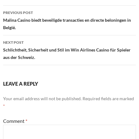
Post
PREVIOUS POST
navigation
Malina Casino biedt beveiligde transacties en directe beloningen in
België.
NEXT POST
Schlichtheit, Sicherheit und Stil im Win Airlines Casino für Spieler
aus der Schweiz.
LEAVE A REPLY
Your email address will not be published.
Required fields are marked
*
Comment
*