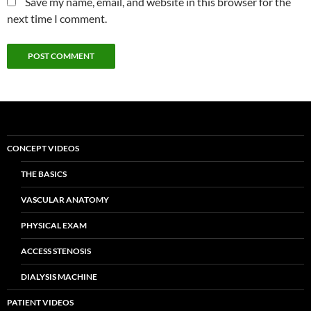
Save my name, email, and website in this browser for the
next time I comment.
CONCEPT VIDEOS
THE BASICS
VASCULAR ANATOMY
PHYSICAL EXAM
ACCESS STENOSIS
DIALYSIS MACHINE
PATIENT VIDEOS