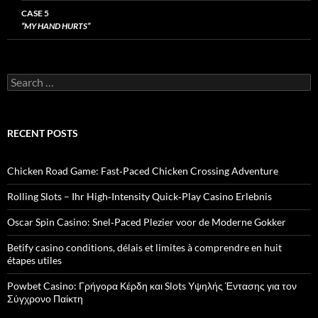
CASE 5
“MY HAND HURTS”
Search
for:
RECENT POSTS
Chicken Road Game: Fast‑Paced Chicken Crossing Adventure
Rolling Slots – Ihr High‑Intensity Quick‑Play Casino Erlebnis
Oscar Spin Casino: Snel‑Paced Plezier voor de Moderne Gokker
Betify casino conditions, délais et limites à comprendre en huit
étapes utiles
Powbet Casino: Γρήγορα Κέρδη και Slots Υψηλής Έντασης για τον
Σύγχρονο Παίκτη