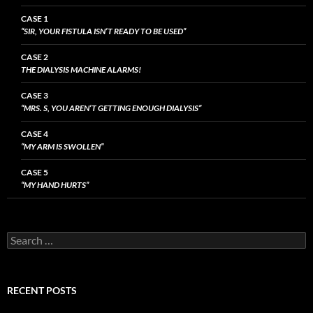
CASE 1
“SIR, YOUR FISTULA ISN’T READY TO BE USED”
CASE 2
THE DIALYSIS MACHINE ALARMS!
CASE 3
“MRS. S, YOU AREN’T GETTING ENOUGH DIALYSIS”
CASE 4
“MY ARM IS SWOLLEN”
CASE 5
“MY HAND HURTS”
Search
for:
RECENT POSTS