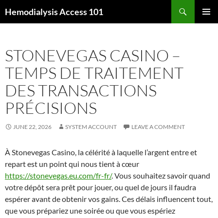
Skip
Search
Hemodialysis Access 101
to
PRIMAR
content
MENU
STONEVEGAS CASINO –
TEMPS DE TRAITEMENT
DES TRANSACTIONS
PRÉCISIONS
JUNE 22, 2026
SYSTEM ACCOUNT
LEAVE A COMMENT
À Stonevegas Casino, la célérité à laquelle l’argent entre et
repart est un point qui nous tient à cœur
https://stonevegas.eu.com/fr-fr/
. Vous souhaitez savoir quand
votre dépôt sera prêt pour jouer, ou quel de jours il faudra
espérer avant de obtenir vos gains. Ces délais influencent tout,
que vous prépariez une soirée ou que vous espériez