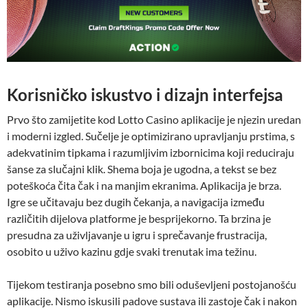
Korisničko iskustvo i dizajn interfejsa
Prvo što zamijetite kod Lotto Casino aplikacije je njezin uredan
i moderni izgled. Sučelje je optimizirano upravljanju prstima, s
adekvatinim tipkama i razumljivim izbornicima koji reduciraju
šanse za slučajni klik. Shema boja je ugodna, a tekst se bez
poteškoća čita čak i na manjim ekranima. Aplikacija je brza.
Igre se učitavaju bez dugih čekanja, a navigacija između
različitih dijelova platforme je besprijekorno. Ta brzina je
presudna za uživljavanje u igru i sprečavanje frustracija,
osobito u uživo kazinu gdje svaki trenutak ima težinu.
Tijekom testiranja posebno smo bili oduševljeni postojanošću
aplikacije. Nismo iskusili padove sustava ili zastoje čak i nakon