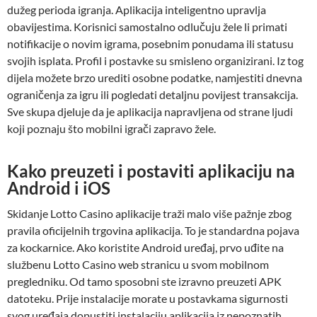
dužeg perioda igranja. Aplikacija inteligentno upravlja
obavijestima. Korisnici samostalno odlučuju žele li primati
notifikacije o novim igrama, posebnim ponudama ili statusu
svojih isplata. Profil i postavke su smisleno organizirani. Iz tog
dijela možete brzo urediti osobne podatke, namjestiti dnevna
ograničenja za igru ili pogledati detaljnu povijest transakcija.
Sve skupa djeluje da je aplikacija napravljena od strane ljudi
koji poznaju što mobilni igrači zapravo žele.
Kako preuzeti i postaviti aplikaciju na
Android i iOS
Skidanje Lotto Casino aplikacije traži malo više pažnje zbog
pravila oficijelnih trgovina aplikacija. To je standardna pojava
za kockarnice. Ako koristite Android uređaj, prvo uđite na
službenu Lotto Casino web stranicu u svom mobilnom
pregledniku. Od tamo sposobni ste izravno preuzeti APK
datoteku. Prije instalacije morate u postavkama sigurnosti
svog uređaja dopustiti instalaciju aplikacija iz nepoznatih