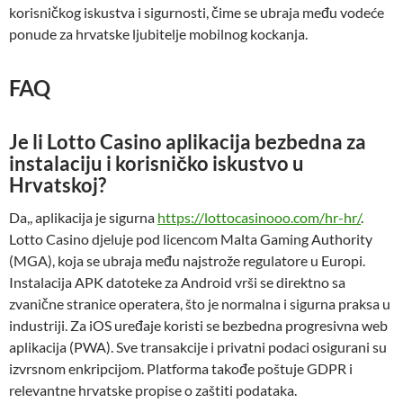
korisničkog iskustva i sigurnosti, čime se ubraja među vodeće
ponude za hrvatske ljubitelje mobilnog kockanja.
FAQ
Je li Lotto Casino aplikacija bezbedna za
instalaciju i korisničko iskustvo u
Hrvatskoj?
Da,, aplikacija je sigurna
https://lottocasinooo.com/hr-hr/
.
Lotto Casino djeluje pod licencom Malta Gaming Authority
(MGA), koja se ubraja među najstrože regulatore u Europi.
Instalacija APK datoteke za Android vrši se direktno sa
zvanične stranice operatera, što je normalna i sigurna praksa u
industriji. Za iOS uređaje koristi se bezbedna progresivna web
aplikacija (PWA). Sve transakcije i privatni podaci osigurani su
izvrsnom enkripcijom. Platforma takođe poštuje GDPR i
relevantne hrvatske propise o zaštiti podataka.