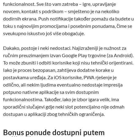
funkcionalnost. Sve što vam zatreba – igre, upravljanje
novcem, kontakt s podrškom – smješteno je na nekoliko
dodirnih ekrana. Push notifikacije također pomažu da budete u
toku s najnovijim promocijama i posebnim ponudama, čime se
sveukupno iskustvo još više obogaćuje.
Dakako, postoje i neki nedostaci. Najizraženiji je nužnost za
ručnim preuzimanjem izvan Google Play trgovine (za Android).
To može zbuniti i odbiti korisnike koji nisu tehnički orijentirani.
Iako je proces bezopasan, zahtijeva dodatne korake u
postavkama uređaja. Za iOS korisnike, PWA rješenje je
odlično, ali nekim ljudima eventualno nedostaje impresija
potpuno nativne aplikacije sa svim dostupnim
funkcionalnostima. Također, iako je izbor igara velik, ima
sporadični slučajevi gdje neki slot potencijalno nije odmah
dostupan u aplikaciji zbog tehničkih ograničenja.
Bonus ponude dostupni putem