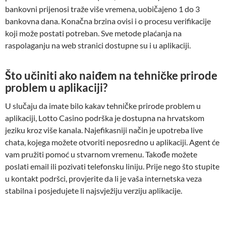
bankovni prijenosi traže više vremena, uobičajeno 1 do 3
bankovna dana. Konačna brzina ovisi i o procesu verifikacije
koji može postati potreban. Sve metode plaćanja na
raspolaganju na web stranici dostupne su i u aplikaciji.
Što učiniti ako naiđem na tehničke prirode
problem u aplikaciji?
U slučaju da imate bilo kakav tehničke prirode problem u
aplikaciji, Lotto Casino podrška je dostupna na hrvatskom
jeziku kroz više kanala. Najefikasniji način je upotreba live
chata, kojega možete otvoriti neposredno u aplikaciji. Agent će
vam pružiti pomoć u stvarnom vremenu. Takođe možete
poslati email ili pozivati telefonsku liniju. Prije nego što stupite
u kontakt podršci, provjerite da li je vaša internetska veza
stabilna i posjedujete li najsvježiju verziju aplikacije.