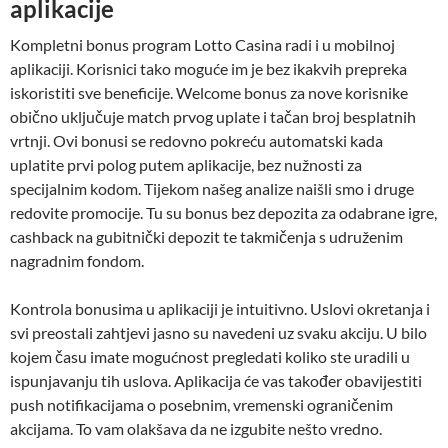
aplikacije
Kompletni bonus program Lotto Casina radi i u mobilnoj
aplikaciji. Korisnici tako moguće im je bez ikakvih prepreka
iskoristiti sve beneficije. Welcome bonus za nove korisnike
obično uključuje match prvog uplate i tačan broj besplatnih
vrtnji. Ovi bonusi se redovno pokreću automatski kada
uplatite prvi polog putem aplikacije, bez nužnosti za
specijalnim kodom. Tijekom našeg analize naišli smo i druge
redovite promocije. Tu su bonus bez depozita za odabrane igre,
cashback na gubitnički depozit te takmičenja s udruženim
nagradnim fondom.
Kontrola bonusima u aplikaciji je intuitivno. Uslovi okretanja i
svi preostali zahtjevi jasno su navedeni uz svaku akciju. U bilo
kojem času imate mogućnost pregledati koliko ste uradili u
ispunjavanju tih uslova. Aplikacija će vas također obavijestiti
push notifikacijama o posebnim, vremenski ograničenim
akcijama. To vam olakšava da ne izgubite nešto vredno.