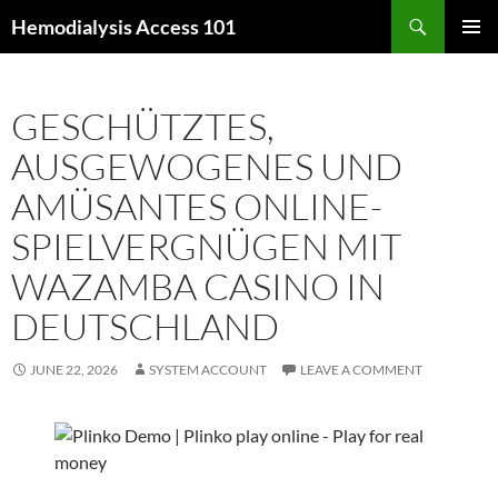
Skip
Search
Hemodialysis Access 101
to
PRIMAR
content
MENU
GESCHÜTZTES,
AUSGEWOGENES UND
AMÜSANTES ONLINE-
SPIELVERGNÜGEN MIT
WAZAMBA CASINO IN
DEUTSCHLAND
JUNE 22, 2026
SYSTEM ACCOUNT
LEAVE A COMMENT