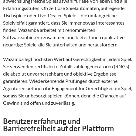
abwechslungsreiche Spielauswahl für alle Vorlieben und alle
Erfahrungsstufen. Ob zeitlose Spielautomaten, aufregende
Tischspiele oder Live-Dealer-Spiele – die umfangreiche
Spielvielfalt garantiert, dass Sie immer etwas Interessantes
finden. Wazamba arbeitet mit renommierten
Softwareanbietern zusammen und bietet Ihnen qualitative,
neuartige Spiele, die Sie unterhalten und herausfordern.
Wazamba legt höchsten Wert auf Gerechtigkeit in jedem Spiel.
Sie verwenden zertifizierte Zufallszahlengeneratoren (RNGs),
die absolut unvorhersehbare und objektive Ergebnisse
garantieren. Wiederkehrende Prüfungen durch externe
Agenturen betonen ihr Engagement für Gerechtigkeit im Spiel,
sodass Sie unbesorgt spielen können, denn die Chancen auf
Gewinn sind offen und zuverlässig.
Benutzererfahrung und
Barrierefreiheit auf der Plattform