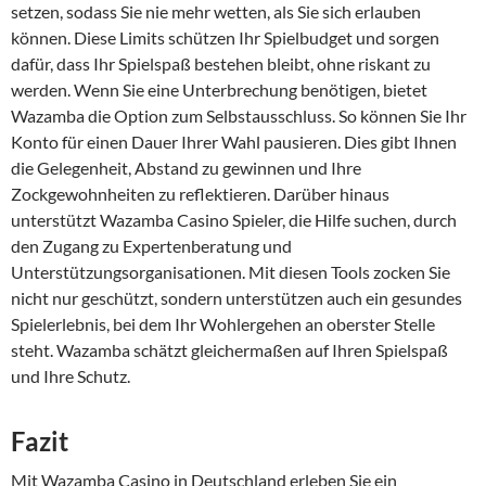
setzen, sodass Sie nie mehr wetten, als Sie sich erlauben
können. Diese Limits schützen Ihr Spielbudget und sorgen
dafür, dass Ihr Spielspaß bestehen bleibt, ohne riskant zu
werden. Wenn Sie eine Unterbrechung benötigen, bietet
Wazamba die Option zum Selbstausschluss. So können Sie Ihr
Konto für einen Dauer Ihrer Wahl pausieren. Dies gibt Ihnen
die Gelegenheit, Abstand zu gewinnen und Ihre
Zockgewohnheiten zu reflektieren. Darüber hinaus
unterstützt Wazamba Casino Spieler, die Hilfe suchen, durch
den Zugang zu Expertenberatung und
Unterstützungsorganisationen. Mit diesen Tools zocken Sie
nicht nur geschützt, sondern unterstützen auch ein gesundes
Spielerlebnis, bei dem Ihr Wohlergehen an oberster Stelle
steht. Wazamba schätzt gleichermaßen auf Ihren Spielspaß
und Ihre Schutz.
Fazit
Mit Wazamba Casino in Deutschland erleben Sie ein