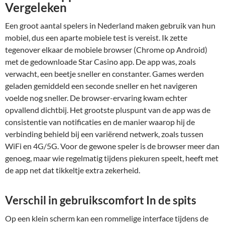
Vergeleken
Een groot aantal spelers in Nederland maken gebruik van hun
mobiel, dus een aparte mobiele test is vereist. Ik zette
tegenover elkaar de mobiele browser (Chrome op Android)
met de gedownloade Star Casino app. De app was, zoals
verwacht, een beetje sneller en constanter. Games werden
geladen gemiddeld een seconde sneller en het navigeren
voelde nog sneller. De browser-ervaring kwam echter
opvallend dichtbij. Het grootste pluspunt van de app was de
consistentie van notificaties en de manier waarop hij de
verbinding behield bij een variërend netwerk, zoals tussen
WiFi en 4G/5G. Voor de gewone speler is de browser meer dan
genoeg, maar wie regelmatig tijdens piekuren speelt, heeft met
de app net dat tikkeltje extra zekerheid.
Verschil in gebruikscomfort In de spits
Op een klein scherm kan een rommelige interface tijdens de