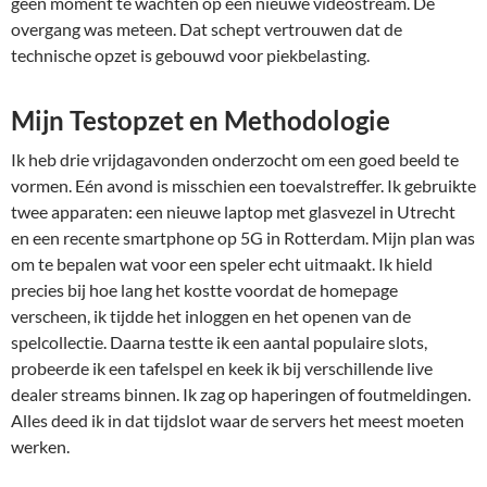
geen moment te wachten op een nieuwe videostream. De
overgang was meteen. Dat schept vertrouwen dat de
technische opzet is gebouwd voor piekbelasting.
Mijn Testopzet en Methodologie
Ik heb drie vrijdagavonden onderzocht om een goed beeld te
vormen. Eén avond is misschien een toevalstreffer. Ik gebruikte
twee apparaten: een nieuwe laptop met glasvezel in Utrecht
en een recente smartphone op 5G in Rotterdam. Mijn plan was
om te bepalen wat voor een speler echt uitmaakt. Ik hield
precies bij hoe lang het kostte voordat de homepage
verscheen, ik tijdde het inloggen en het openen van de
spelcollectie. Daarna testte ik een aantal populaire slots,
probeerde ik een tafelspel en keek ik bij verschillende live
dealer streams binnen. Ik zag op haperingen of foutmeldingen.
Alles deed ik in dat tijdslot waar de servers het meest moeten
werken.