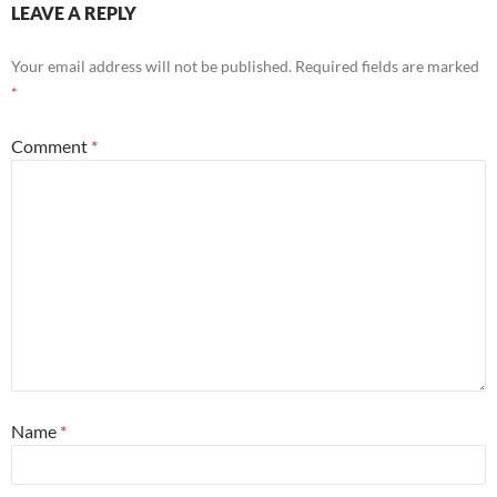
LEAVE A REPLY
Your email address will not be published.
Required fields are marked
*
Comment
*
Name
*