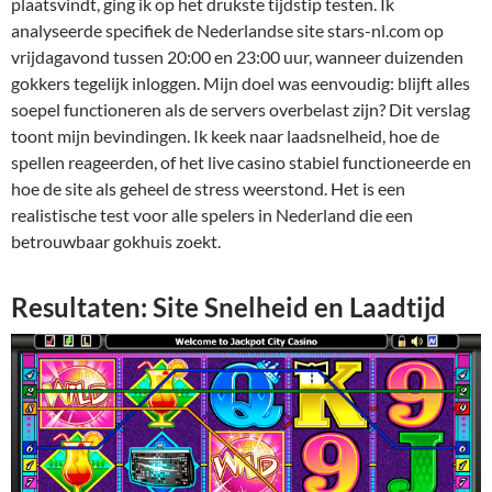
plaatsvindt, ging ik op het drukste tijdstip testen. Ik
analyseerde specifiek de Nederlandse site stars-nl.com op
vrijdagavond tussen 20:00 en 23:00 uur, wanneer duizenden
gokkers tegelijk inloggen. Mijn doel was eenvoudig: blijft alles
soepel functioneren als de servers overbelast zijn? Dit verslag
toont mijn bevindingen. Ik keek naar laadsnelheid, hoe de
spellen reageerden, of het live casino stabiel functioneerde en
hoe de site als geheel de stress weerstond. Het is een
realistische test voor alle spelers in Nederland die een
betrouwbaar gokhuis zoekt.
Resultaten: Site Snelheid en Laadtijd