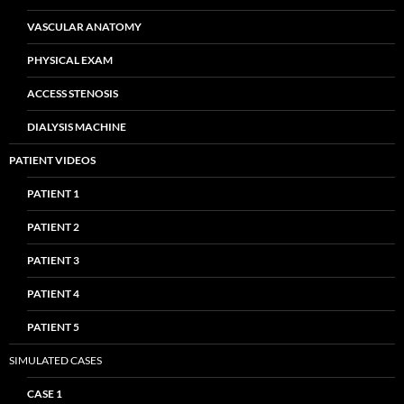
VASCULAR ANATOMY
PHYSICAL EXAM
ACCESS STENOSIS
DIALYSIS MACHINE
PATIENT VIDEOS
PATIENT 1
PATIENT 2
PATIENT 3
PATIENT 4
PATIENT 5
SIMULATED CASES
CASE 1