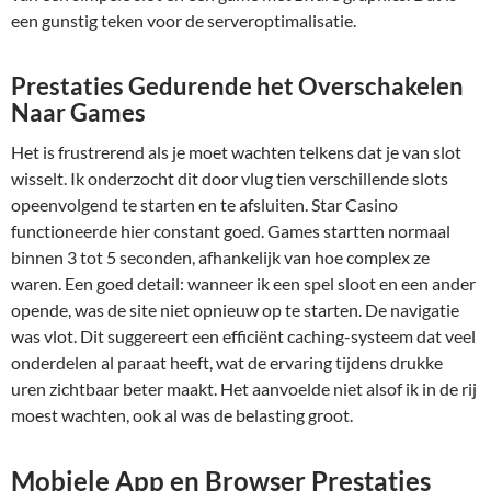
een gunstig teken voor de serveroptimalisatie.
Prestaties Gedurende het Overschakelen
Naar Games
Het is frustrerend als je moet wachten telkens dat je van slot
wisselt. Ik onderzocht dit door vlug tien verschillende slots
opeenvolgend te starten en te afsluiten. Star Casino
functioneerde hier constant goed. Games startten normaal
binnen 3 tot 5 seconden, afhankelijk van hoe complex ze
waren. Een goed detail: wanneer ik een spel sloot en een ander
opende, was de site niet opnieuw op te starten. De navigatie
was vlot. Dit suggereert een efficiënt caching-systeem dat veel
onderdelen al paraat heeft, wat de ervaring tijdens drukke
uren zichtbaar beter maakt. Het aanvoelde niet alsof ik in de rij
moest wachten, ook al was de belasting groot.
Mobiele App en Browser Prestaties