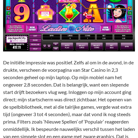
De initiële impressie was positief. Zelfs al om in de avond, in de
drukte, verscheen de voorpagina van Star Casino in 2,3
seconden geheel op mijn laptop. Op mijn mobiel nam het
ongeveer 2,8 seconden. Dat is belangrijk, want een slepende
start drijft bezoekers vlug weg. Inloggen op mijn account ging
direct; mijn startscherm was direct zichtbaar. Het openen van
de spelbibliotheek, met al die talrijke games, vergde wat extra
tijd (ongeveer 3 tot 4 seconden), maar dat vond ik nog steeds
prima. Filters zoals ‘Nieuwe Spellen’ of ‘Populair’ reageerden
onmiddellijk. Ik bespeurde nauwelijks verschil tussen het laden
van een simpele slot en een game met zware graphics. Dat is