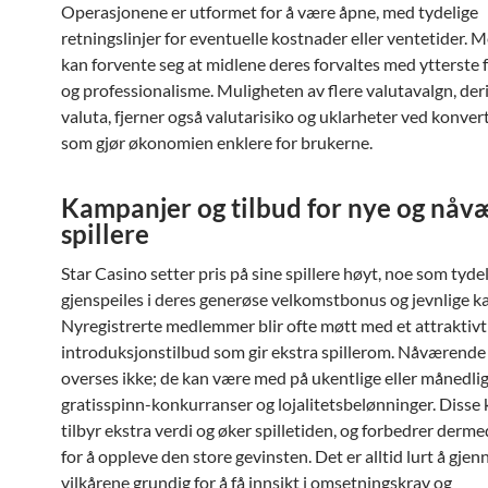
Operasjonene er utformet for å være åpne, med tydelige
retningslinjer for eventuelle kostnader eller ventetider
kan forvente seg at midlene deres forvaltes med ytterste 
og professionalisme. Muligheten av flere valutavalgn, der
valuta, fjerner også valutarisiko og uklarheter ved konver
som gjør økonomien enklere for brukerne.
Kampanjer og tilbud for nye og nå
spillere
Star Casino setter pris på sine spillere høyt, noe som tydel
gjenspeiles i deres generøse velkomstbonus og jevnlige k
Nyregistrerte medlemmer blir ofte møtt med et attraktivt
introduksjonstilbud som gir ekstra spillerom. Nåværend
overses ikke; de kan være med på ukentlige eller månedlig
gratisspinn-konkurranser og lojalitetsbelønninger. Diss
tilbyr ekstra verdi og øker spilletiden, og forbedrer derm
for å oppleve den store gevinsten. Det er alltid lurt å gj
vilkårene grundig for å få innsikt i omsetningskrav og