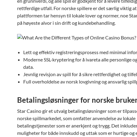
en grunnverdi, og alle spill er godkjent for å levere tilfeldi
rettferdige utfall. For norske spillere er det særlig viktig at
plattformen tar hensyn til lokale lover og normer, noe Sta
på høyeste alvor i sin drift og kundebehandling.
Lett og effektiv registreringsprosess med minimal info
Moderne SSL-kryptering for å ivareta alle personlige og
data.
Jevnlig revisjon av spill for å sikre rettferdighet og tilfe
Full overholdelse av norsk lovgivning og ansvarlig spill
Betalingsløsninger for norske bruke
Star Casino gir et utvalg betalingsløsninger som er tilpass
norske spillmarkedet, som omfatter anvendelse av lokale
betalingstjenester som er anerkjent og trygg. Det inklude
muligheter for både innskudd og uttak som er hurtige og e