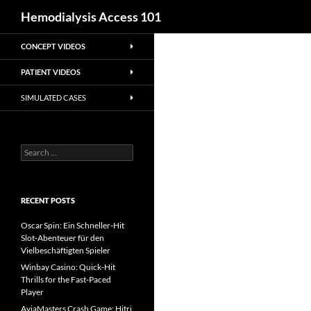
Search
Hemodialysis Access 101
Skip
CONCEPT VIDEOS
to
content
PATIENT VIDEOS
SIMULATED CASES
Search
for:
RECENT POSTS
Oscar Spin: Ein Schneller‑Hit
Slot‑Abenteuer für den
Vielbeschäftigten Spieler
Winbay Casino: Quick‑Hit
Thrills for the Fast‑Paced
Player
AviaMasters Crash Game: Hitri