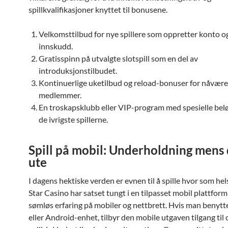
spillkvalifikasjoner knyttet til bonusene.
Velkomsttilbud for nye spillere som oppretter konto og
innskudd.
Gratisspinn på utvalgte slotspill som en del av
introduksjonstilbudet.
Kontinuerlige uketilbud og reload-bonuser for nåvær
medlemmer.
En troskapsklubb eller VIP-program med spesielle bel
de ivrigste spillerne.
Spill på mobil: Underholdning mens 
ute
I dagens hektiske verden er evnen til å spille hvor som hels
Star Casino har satset tungt i en tilpasset mobil plattform
sømløs erfaring på mobiler og nettbrett. Hvis man benytt
eller Android-enhet, tilbyr den mobile utgaven tilgang til 