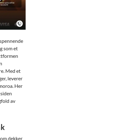
g spennende
eg som et
attformen
n
ere. Med et
ger, leverer
 moroa. Her
 siden
gfold av
ak
 som dekker