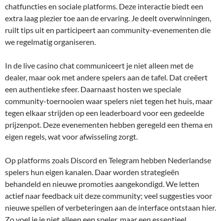
chatfuncties en sociale platforms. Deze interactie biedt een
extra laag plezier toe aan de ervaring. Je deelt overwinningen,
ruilt tips uit en participeert aan community-evenementen die
we regelmatig organiseren.
In de live casino chat communiceert je niet alleen met de
dealer, maar ook met andere spelers aan de tafel. Dat creëert
een authentieke sfeer. Daarnaast hosten we speciale
community-toernooien waar spelers niet tegen het huis, maar
tegen elkaar strijden op een leaderboard voor een gedeelde
prijzenpot. Deze evenementen hebben geregeld een thema en
eigen regels, wat voor afwisseling zorgt.
Op platforms zoals Discord en Telegram hebben Nederlandse
spelers hun eigen kanalen. Daar worden strategieën
behandeld en nieuwe promoties aangekondigd. We letten
actief naar feedback uit deze community; veel suggesties voor
nieuwe spellen of verbeteringen aan de interface ontstaan hier.
Zo voel je je niet alleen een speler, maar een essentieel