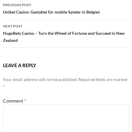
Post
PREVIOUS POST
navigation
Unibet Casino: Gestaltet für mobile Spieler in Belgien
NEXT POST
HugoBets Casino – Turn the Wheel of Fortune and Succeed in New
Zealand
LEAVE A REPLY
Your email address will not be published.
Required fields are marked
*
Comment
*