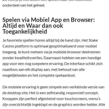
onderdeel van het geheel.
Spelen via Mobiel App en Browser:
Altijd en Waar dan ook
Toegankelijkheid
Je favoriete spellen horen altijd bij de hand zijn. Het Stake
Casino platform is optimaal geoptimaliseerd voor mobiel
toegang. Je kunt meteen via je mobiele browser deelnemen
zonder kwaliteitsverlies. Daarnaast hebben we een handige
app voor een nog soepelere ervaring. De interface schikt zich
naadloos aan elk display aan, met behoud van alle
mogelijkheden en het complete spelaanbod.
De mobiele ervaring is geen simpele een verkleinde versie van
de desktop site. Het is een zelfstandig, responsief concept.
Knoppen zijn perfect afgestemd voor touchscreens, menu’s
zijn overzichtelijk ingeklapt en de graphics worden helder. Alle