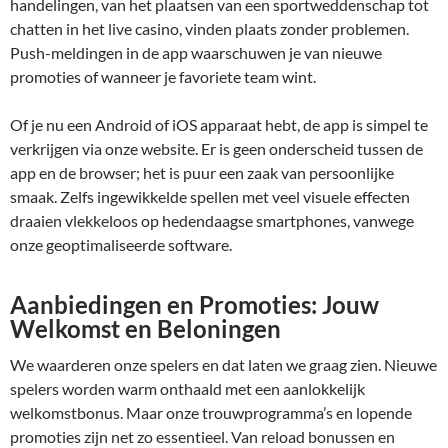
handelingen, van het plaatsen van een sportweddenschap tot
chatten in het live casino, vinden plaats zonder problemen.
Push-meldingen in de app waarschuwen je van nieuwe
promoties of wanneer je favoriete team wint.
Of je nu een Android of iOS apparaat hebt, de app is simpel te
verkrijgen via onze website. Er is geen onderscheid tussen de
app en de browser; het is puur een zaak van persoonlijke
smaak. Zelfs ingewikkelde spellen met veel visuele effecten
draaien vlekkeloos op hedendaagse smartphones, vanwege
onze geoptimaliseerde software.
Aanbiedingen en Promoties: Jouw
Welkomst en Beloningen
We waarderen onze spelers en dat laten we graag zien. Nieuwe
spelers worden warm onthaald met een aanlokkelijk
welkomstbonus. Maar onze trouwprogramma’s en lopende
promoties zijn net zo essentieel. Van reload bonussen en