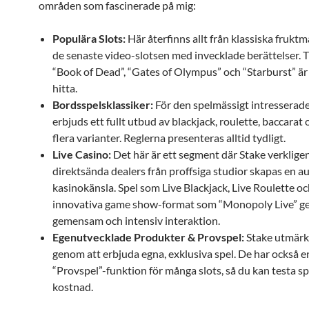
områden som fascinerade på mig:
Populära Slots:
Här återfinns allt från klassiska fruktma
de senaste video-slotsen med invecklade berättelser. T
“Book of Dead”, “Gates of Olympus” och “Starburst” är 
hitta.
Bordsspelsklassiker:
För den spelmässigt intresserad
erbjuds ett fullt utbud av blackjack, roulette, baccarat 
flera varianter. Reglerna presenteras alltid tydligt.
Live Casino:
Det här är ett segment där Stake verklige
direktsända dealers från proffsiga studior skapas en a
kasinokänsla. Spel som Live Blackjack, Live Roulette o
innovativa game show-format som “Monopoly Live” ge
gemensam och intensiv interaktion.
Egenutvecklade Produkter & Provspel:
Stake utmärke
genom att erbjuda egna, exklusiva spel. De har också e
“Provspel”-funktion för många slots, så du kan testa s
kostnad.