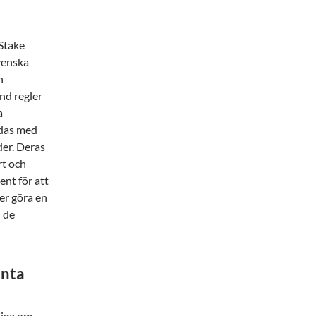
 Stake
venska
n
and regler
a
ddas med
er. Deras
rt och
ent för att
er göra en
n de
enta
liga om