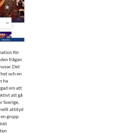
nation för
 den frågan
onusar. Det
rhet och en
an ha
ygad om att
ktivt att gå
r Sverige,
ellt attityd
n en grupp
iskt
xten