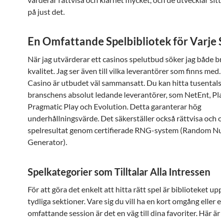
på just det.
En Omfattande Spelbibliotek för Varje
När jag utvärderar ett casinos spelutbud söker jag både 
kvalitet. Jag ser även till vilka leverantörer som finns med
Casino är utbudet väl sammansatt. Du kan hitta tusentals 
branschens absolut ledande leverantörer, som NetEnt, Pl
Pragmatic Play och Evolution. Detta garanterar hög
underhållningsvärde. Det säkerställer också rättvisa och 
spelresultat genom certifierade RNG-system (Random 
Generator).
Spelkategorier som Tilltalar Alla Intressen
För att göra det enkelt att hitta rätt spel är biblioteket up
tydliga sektioner. Vare sig du vill ha en kort omgång eller 
omfattande session är det en väg till dina favoriter. Här ä