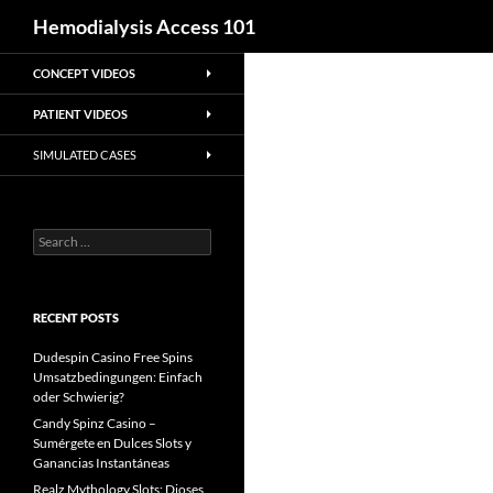
Search
Hemodialysis Access 101
Skip
CONCEPT VIDEOS
to
content
PATIENT VIDEOS
SIMULATED CASES
Search
for:
RECENT POSTS
Dudespin Casino Free Spins
Umsatzbedingungen: Einfach
oder Schwierig?
Candy Spinz Casino –
Sumérgete en Dulces Slots y
Ganancias Instantáneas
Realz Mythology Slots: Dioses