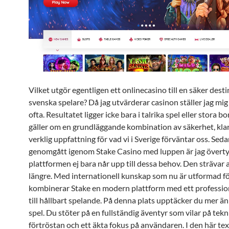
Vilket utgör egentligen ett onlinecasino till en säker desti
svenska spelare? Då jag utvärderar casinon ställer jag mig
ofta. Resultatet ligger icke bara i talrika spel eller stora b
gäller om en grundläggande kombination av säkerhet, kla
verklig uppfattning för vad vi i Sverige förväntar oss. Sed
genomgått igenom Stake Casino med luppen är jag övert
plattformen ej bara når upp till dessa behov. Den strävar a
längre. Med internationell kunskap som nu är utformad fö
kombinerar Stake en modern plattform med ett profession
till hållbart spelande. På denna plats upptäcker du mer ä
spel. Du stöter på en fullständig äventyr som vilar på tekn
förtröstan och ett äkta fokus på användaren. I den här te