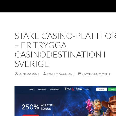
STAKE CASINO-PLATTF
– ER TRYGGA
CASINODESTINATION I
SVERIGE
JUNE 22, 2026
SYSTEM ACCOUNT
LEAVE A COMMENT