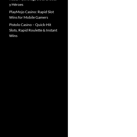
y Héroes
PlayMojo Casino: Rapid Slot
Wins for Mobile Gamers
Pistolo Casino – Quick‑Hit
Slots, Rapid Roulette & Instant
Wins