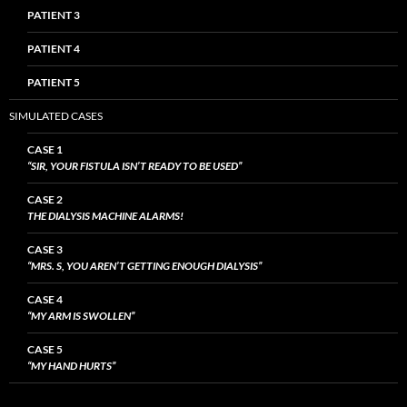
PATIENT 3
PATIENT 4
PATIENT 5
SIMULATED CASES
CASE 1
“SIR, YOUR FISTULA ISN’T READY TO BE USED”
CASE 2
THE DIALYSIS MACHINE ALARMS!
CASE 3
“MRS. S, YOU AREN’T GETTING ENOUGH DIALYSIS”
CASE 4
“MY ARM IS SWOLLEN”
CASE 5
“MY HAND HURTS”