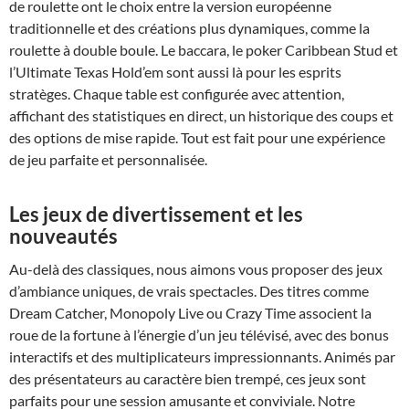
de roulette ont le choix entre la version européenne
traditionnelle et des créations plus dynamiques, comme la
roulette à double boule. Le baccara, le poker Caribbean Stud et
l’Ultimate Texas Hold’em sont aussi là pour les esprits
stratèges. Chaque table est configurée avec attention,
affichant des statistiques en direct, un historique des coups et
des options de mise rapide. Tout est fait pour une expérience
de jeu parfaite et personnalisée.
Les jeux de divertissement et les
nouveautés
Au-delà des classiques, nous aimons vous proposer des jeux
d’ambiance uniques, de vrais spectacles. Des titres comme
Dream Catcher, Monopoly Live ou Crazy Time associent la
roue de la fortune à l’énergie d’un jeu télévisé, avec des bonus
interactifs et des multiplicateurs impressionnants. Animés par
des présentateurs au caractère bien trempé, ces jeux sont
parfaits pour une session amusante et conviviale. Notre