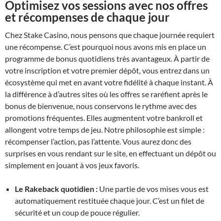
Optimisez vos sessions avec nos offres
et récompenses de chaque jour
Chez Stake Casino, nous pensons que chaque journée requiert
une récompense. C’est pourquoi nous avons mis en place un
programme de bonus quotidiens très avantageux. À partir de
votre inscription et votre premier dépôt, vous entrez dans un
écosystème qui met en avant votre fidélité à chaque instant. À
la différence à d’autres sites où les offres se raréfient après le
bonus de bienvenue, nous conservons le rythme avec des
promotions fréquentes. Elles augmentent votre bankroll et
allongent votre temps de jeu. Notre philosophie est simple :
récompenser l’action, pas l’attente. Vous aurez donc des
surprises en vous rendant sur le site, en effectuant un dépôt ou
simplement en jouant à vos jeux favoris.
Le Rakeback quotidien :
Une partie de vos mises vous est
automatiquement restituée chaque jour. C’est un filet de
sécurité et un coup de pouce régulier.