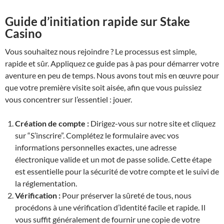
Guide d’initiation rapide sur Stake
Casino
Vous souhaitez nous rejoindre ? Le processus est simple,
rapide et sûr. Appliquez ce guide pas à pas pour démarrer votre
aventure en peu de temps. Nous avons tout mis en œuvre pour
que votre première visite soit aisée, afin que vous puissiez
vous concentrer sur l’essentiel : jouer.
Création de compte :
Dirigez-vous sur notre site et cliquez
sur “S’inscrire”. Complétez le formulaire avec vos
informations personnelles exactes, une adresse
électronique valide et un mot de passe solide. Cette étape
est essentielle pour la sécurité de votre compte et le suivi de
la réglementation.
Vérification :
Pour préserver la sûreté de tous, nous
procédons à une vérification d’identité facile et rapide. Il
vous suffit généralement de fournir une copie de votre