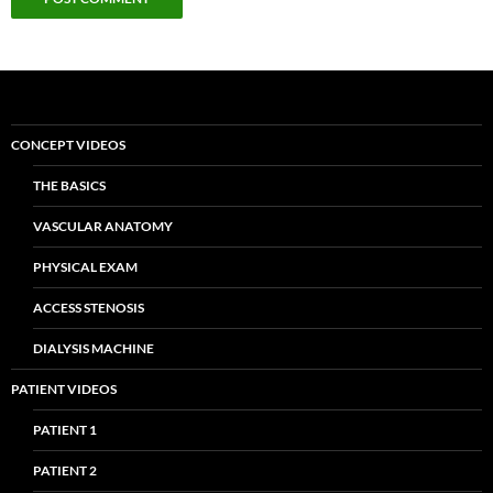
CONCEPT VIDEOS
THE BASICS
VASCULAR ANATOMY
PHYSICAL EXAM
ACCESS STENOSIS
DIALYSIS MACHINE
PATIENT VIDEOS
PATIENT 1
PATIENT 2