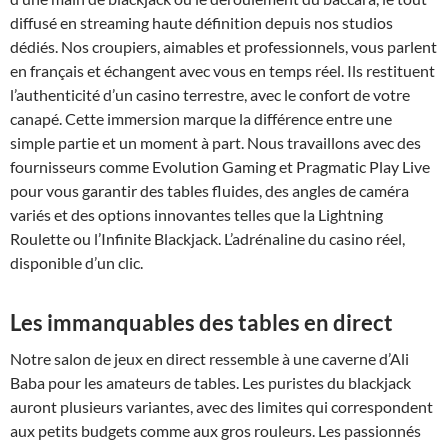
diffusé en streaming haute définition depuis nos studios
dédiés. Nos croupiers, aimables et professionnels, vous parlent
en français et échangent avec vous en temps réel. Ils restituent
l’authenticité d’un casino terrestre, avec le confort de votre
canapé. Cette immersion marque la différence entre une
simple partie et un moment à part. Nous travaillons avec des
fournisseurs comme Evolution Gaming et Pragmatic Play Live
pour vous garantir des tables fluides, des angles de caméra
variés et des options innovantes telles que la Lightning
Roulette ou l’Infinite Blackjack. L’adrénaline du casino réel,
disponible d’un clic.
Les immanquables des tables en direct
Notre salon de jeux en direct ressemble à une caverne d’Ali
Baba pour les amateurs de tables. Les puristes du blackjack
auront plusieurs variantes, avec des limites qui correspondent
aux petits budgets comme aux gros rouleurs. Les passionnés