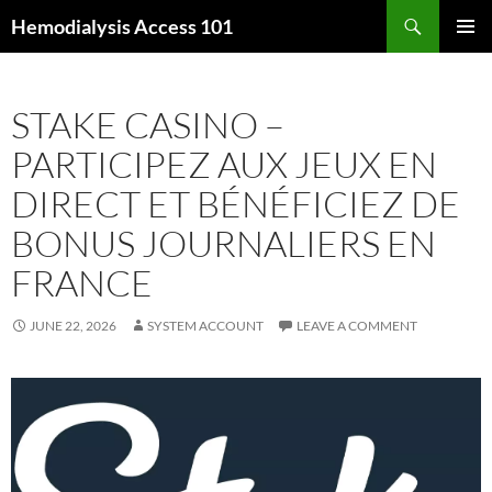
Skip
Search
Hemodialysis Access 101
to
PRIMAR
content
MENU
STAKE CASINO –
PARTICIPEZ AUX JEUX EN
DIRECT ET BÉNÉFICIEZ DE
BONUS JOURNALIERS EN
FRANCE
JUNE 22, 2026
SYSTEM ACCOUNT
LEAVE A COMMENT