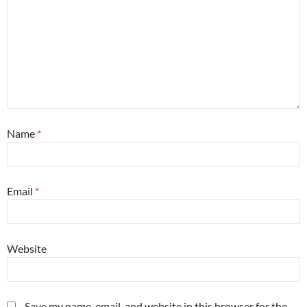
Name
*
Email
*
Website
Save my name, email, and website in this browser for the