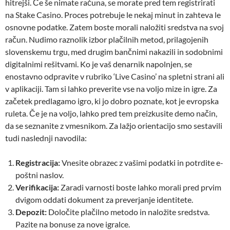
hitrejši. Če še nimate računa, se morate pred tem registrirati
na Stake Casino. Proces potrebuje le nekaj minut in zahteva le
osnovne podatke. Zatem boste morali naložiti sredstva na svoj
račun. Nudimo raznolik izbor plačilnih metod, prilagojenih
slovenskemu trgu, med drugim bančnimi nakazili in sodobnimi
digitalnimi rešitvami. Ko je vaš denarnik napolnjen, se
enostavno odpravite v rubriko ‘Live Casino’ na spletni strani ali
v aplikaciji. Tam si lahko preverite vse na voljo mize in igre. Za
začetek predlagamo igro, ki jo dobro poznate, kot je evropska
ruleta. Če je na voljo, lahko pred tem preizkusite demo način,
da se seznanite z vmesnikom. Za lažjo orientacijo smo sestavili
tudi naslednji navodila:
Registracija:
Vnesite obrazec z vašimi podatki in potrdite e-
poštni naslov.
Verifikacija:
Zaradi varnosti boste lahko morali pred prvim
dvigom oddati dokument za preverjanje identitete.
Depozit:
Določite plačilno metodo in naložite sredstva.
Pazite na bonuse za nove igralce.