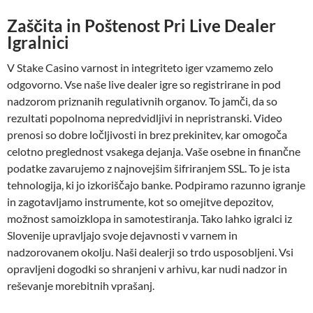
Zaščita in Poštenost Pri Live Dealer
Igralnici
V Stake Casino varnost in integriteto iger vzamemo zelo
odgovorno. Vse naše live dealer igre so registrirane in pod
nadzorom priznanih regulativnih organov. To jamči, da so
rezultati popolnoma nepredvidljivi in nepristranski. Video
prenosi so dobre ločljivosti in brez prekinitev, kar omogoča
celotno preglednost vsakega dejanja. Vaše osebne in finančne
podatke zavarujemo z najnovejšim šifriranjem SSL. To je ista
tehnologija, ki jo izkoriščajo banke. Podpiramo razunno igranje
in zagotavljamo instrumente, kot so omejitve depozitov,
možnost samoizklopa in samotestiranja. Tako lahko igralci iz
Slovenije upravljajo svoje dejavnosti v varnem in
nadzorovanem okolju. Naši dealerji so trdo usposobljeni. Vsi
opravljeni dogodki so shranjeni v arhivu, kar nudi nadzor in
reševanje morebitnih vprašanj.