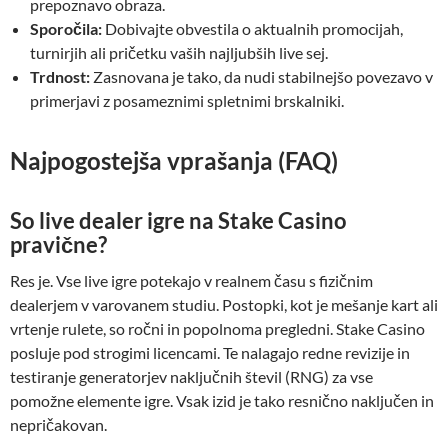
prepoznavo obraza.
Sporočila:
Dobivajte obvestila o aktualnih promocijah,
turnirjih ali pričetku vaših najljubših live sej.
Trdnost:
Zasnovana je tako, da nudi stabilnejšo povezavo v
primerjavi z posameznimi spletnimi brskalniki.
Najpogostejša vprašanja (FAQ)
So live dealer igre na Stake Casino
pravične?
Res je. Vse live igre potekajo v realnem času s fizičnim
dealerjem v varovanem studiu. Postopki, kot je mešanje kart ali
vrtenje rulete, so ročni in popolnoma pregledni. Stake Casino
posluje pod strogimi licencami. Te nalagajo redne revizije in
testiranje generatorjev naključnih števil (RNG) za vse
pomožne elemente igre. Vsak izid je tako resnično naključen in
nepričakovan.