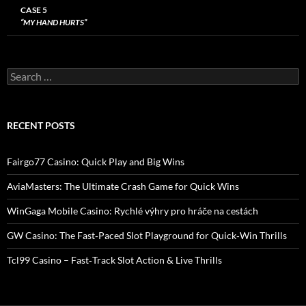
CASE 5
“MY HAND HURTS”
Search
for:
RECENT POSTS
Fairgo77 Casino: Quick Play and Big Wins
AviaMasters: The Ultimate Crash Game for Quick Wins
WinGaga Mobile Casino: Rychlé výhry pro hráče na cestách
GW Casino: The Fast‑Paced Slot Playground for Quick‑Win Thrills
Tcl99 Casino – Fast‑Track Slot Action & Live Thrills