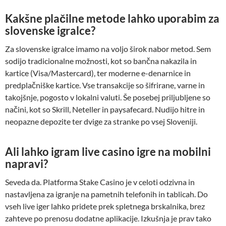
Kakšne plačilne metode lahko uporabim za
slovenske igralce?
Za slovenske igralce imamo na voljo širok nabor metod. Sem
sodijo tradicionalne možnosti, kot so bančna nakazila in
kartice (Visa/Mastercard), ter moderne e-denarnice in
predplačniške kartice. Vse transakcije so šifrirane, varne in
takojšnje, pogosto v lokalni valuti. Še posebej priljubljene so
načini, kot so Skrill, Neteller in paysafecard. Nudijo hitre in
neopazne depozite ter dvige za stranke po vsej Sloveniji.
Ali lahko igram live casino igre na mobilni
napravi?
Seveda da. Platforma Stake Casino je v celoti odzivna in
nastavljena za igranje na pametnih telefonih in tablicah. Do
vseh live iger lahko pridete prek spletnega brskalnika, brez
zahteve po prenosu dodatne aplikacije. Izkušnja je prav tako