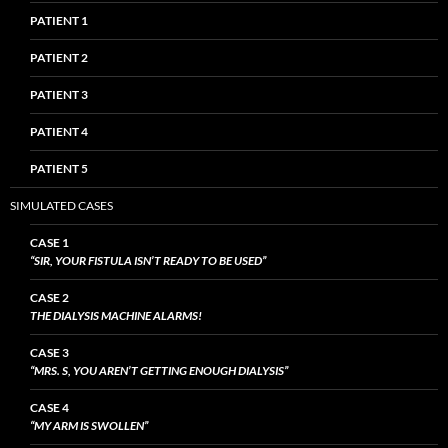
PATIENT 1
PATIENT 2
PATIENT 3
PATIENT 4
PATIENT 5
SIMULATED CASES
CASE 1
“SIR, YOUR FISTULA ISN’T READY TO BE USED”
CASE 2
THE DIALYSIS MACHINE ALARMS!
CASE 3
“MRS. S, YOU AREN’T GETTING ENOUGH DIALYSIS”
CASE 4
“MY ARM IS SWOLLEN”