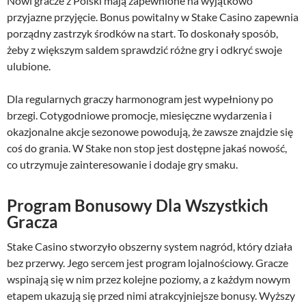
Nowi gracze z Polski mają zapewnione na wyjątkowo
przyjazne przyjęcie. Bonus powitalny w Stake Casino zapewnia
porządny zastrzyk środków na start. To doskonały sposób,
żeby z większym saldem sprawdzić różne gry i odkryć swoje
ulubione.
Dla regularnych graczy harmonogram jest wypełniony po
brzegi. Cotygodniowe promocje, miesięczne wydarzenia i
okazjonalne akcje sezonowe powodują, że zawsze znajdzie się
coś do grania. W Stake non stop jest dostępne jakaś nowość,
co utrzymuje zainteresowanie i dodaje gry smaku.
Program Bonusowy Dla Wszystkich
Gracza
Stake Casino stworzyło obszerny system nagród, który działa
bez przerwy. Jego sercem jest program lojalnościowy. Gracze
wspinają się w nim przez kolejne poziomy, a z każdym nowym
etapem ukazują się przed nimi atrakcyjniejsze bonusy. Wyższy