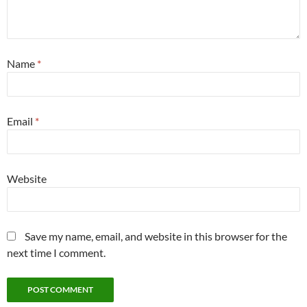
Name
*
Email
*
Website
Save my name, email, and website in this browser for the
next time I comment.