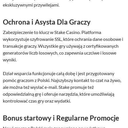
ekskluzywnymi przywilejami.
Ochrona i Asysta Dla Graczy
Zabezpieczenie to klucz w Stake Casino. Platforma
wykorzystuje szyfrowanie SSL, które ochrania dane osobowe i
transakcje graczy. Wszystkie gry używają z certyfikowanych
generatorów liczb losowych, co zapewnia uczciwe i losowe
wyniki.
Dział wsparcia funkcjonuje całą dobę i jest przygotowany
pomóc graczom z Polski. Najszybszy kontakt to czat na żywo,
ale można też wysłać e-mail. Stake promuje też
odpowiedzialną grę i oferuje narzędzia, które umożliwiają
kontrolować czas gry oraz wydatki.
Bonus startowy i Regularne Promocje