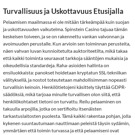
Turvallisuus ja Uskottavuus Etusijalla
Pelaamisen maailmassa ei ole mitään tärkeämpää kuin suojan
ja uskottavuuden vaikutelma. Spinstein Casino tajuaa tämän
keskeisen toiveen, ja se on rakennettu vankan valvonnan ja
avoimuuden perustalle. Kun arvioin sen toiminnan perusteita,
näen vahvan luvan kunnioitetulta auktoriteetilta, mikä takaa
että kaikki toiminta seuraavat tarkkoja sääntöjen mukaisia ja
oikeudellisia standardeja. Raha-asioiden hallinta on
ensiluokkaista: panokset hoidetaan kryptatun SSL-tekniikan
välityksellä, ja nostot toteutetaan mahdollisimman nopeasti
turvallisin keinoin. Henkilötietojeni käsittely täyttää GDPR-
säädöksiä, mikä tarjoaa minulle turvallisen olon siitä, että
henkilökohtaiset tietoni on turvattu. Reilu pelaaminen on
takuulla arpojilla, jotka on sertifioitu itsenäisten
tarkastuslaitosten puolesta. Tämä kaikki rakentaa pohjan, jolla
kykenen suuntautumaan nauttimaan peleistä täysin sydämin,
ymmärtäen että toimin turvassa ja että pelaamiseni ovat