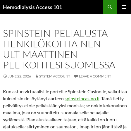
Skip
Search
Hemodialysis Access 101
to
PRIMAR
content
MENU
SPINSTEIN-PELIALUSTA –
HENKILÖKOHTAINEN
ULTIMAATTINEN
PELIKOHTESI SUOMESSA
JUNE 22, 2026
SYSTEM ACCOUNT
LEAVE A COMMENT
Kun astun virtuaalisille porteille Spinstein Casinolle, vaikuttaa
kuin olisinkin löytänyt aarteen
spinsteincasino.fi
. Tämä tietty
pelivälitys ei ole pelkästään yksi monista; se onkin kokonainen
maailma, joka on suunniteltu suomalaiselle pelaajalle
sydämestä. Pian alusta alkaen tajuan, että kaikki on luotu
ajatuksella: siirtyminen on saumaton, ilmapiiri on jännittävä ja