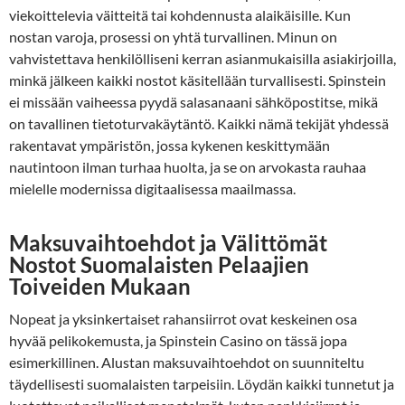
viekoittelevia väitteitä tai kohdennusta alaikäisille. Kun
nostan varoja, prosessi on yhtä turvallinen. Minun on
vahvistettava henkilölliseni kerran asianmukaisilla asiakirjoilla,
minkä jälkeen kaikki nostot käsitellään turvallisesti. Spinstein
ei missään vaiheessa pyydä salasanaani sähköpostitse, mikä
on tavallinen tietoturvakäytäntö. Kaikki nämä tekijät yhdessä
rakentavat ympäristön, jossa kykenen keskittymään
nautintoon ilman turhaa huolta, ja se on arvokasta rauhaa
mielelle modernissa digitaalisessa maailmassa.
Maksuvaihtoehdot ja Välittömät
Nostot Suomalaisten Pelaajien
Toiveiden Mukaan
Nopeat ja yksinkertaiset rahansiirrot ovat keskeinen osa
hyvää pelikokemusta, ja Spinstein Casino on tässä jopa
esimerkillinen. Alustan maksuvaihtoehdot on suunniteltu
täydellisesti suomalaisten tarpeisiin. Löydän kaikki tunnetut ja