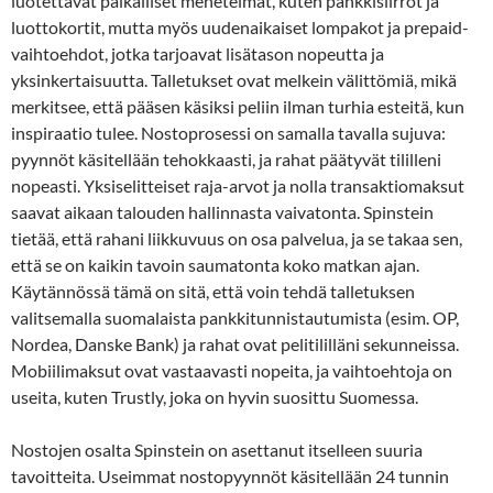
luotettavat paikalliset menetelmät, kuten pankkisiirrot ja
luottokortit, mutta myös uudenaikaiset lompakot ja prepaid-
vaihtoehdot, jotka tarjoavat lisätason nopeutta ja
yksinkertaisuutta. Talletukset ovat melkein välittömiä, mikä
merkitsee, että pääsen käsiksi peliin ilman turhia esteitä, kun
inspiraatio tulee. Nostoprosessi on samalla tavalla sujuva:
pyynnöt käsitellään tehokkaasti, ja rahat päätyvät tililleni
nopeasti. Yksiselitteiset raja-arvot ja nolla transaktiomaksut
saavat aikaan talouden hallinnasta vaivatonta. Spinstein
tietää, että rahani liikkuvuus on osa palvelua, ja se takaa sen,
että se on kaikin tavoin saumatonta koko matkan ajan.
Käytännössä tämä on sitä, että voin tehdä talletuksen
valitsemalla suomalaista pankkitunnistautumista (esim. OP,
Nordea, Danske Bank) ja rahat ovat pelitililläni sekunneissa.
Mobiilimaksut ovat vastaavasti nopeita, ja vaihtoehtoja on
useita, kuten Trustly, joka on hyvin suosittu Suomessa.
Nostojen osalta Spinstein on asettanut itselleen suuria
tavoitteita. Useimmat nostopyynnöt käsitellään 24 tunnin