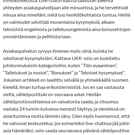
ihmiskosketusta. Live-chatin kautta saavutan yleensä
yhteyden asiakaspalvelijaan alle minuutissa, ja he tervehtivät
minua aina nimelläni, mikä tuo henkilökohtaista tuntua. Heillä
on valmiudet selvittää monenlaisia kysymyksiä, alkaen
teknisistä ongelmista ja talletusongelmista aina bonusehtojen
ymmärtämiseen ja pelihistoriaan.
Asiakaspalvelun syvyys ilmenee myös siinä, kuinka he
odottavat kysymyksiäni. Kattava UKK-osio on luokiteltu
johdonmukaisiin kategorioihin, kuten “Tilin avaaminen”,
“Talletukset ja nostot”, “Bonukset” ja “Tekniset kysymykset”.
Jokainen artikkeli on laadittu selvällä ja ytimekkäällä suomen
kielellä, ilman turhaa erikoistermistöä. Jos en saa vastausta
sieltä, sähköpostituki on seuraava askel. Heidän
sähköpostiosoitteensa on vaivatonta saada, ja sitoumus
vastata 24 tunnin kuluessa monesti täyttyy, ja viesteissä on
asiantunteva mutta lämmin sävy. Olen myös huomannut, että
he valvovat keskustelua; jos esimerkiksi live-chatissa jää jokin
asia hämäräksi, voin saada seuraavana päivänä sähköpostitse