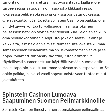
tarjonta on niin laaja, että silmät pyörähtävät. Täällä ei ole
tarpeen etsiä laatua, sillä on läsnä joka klikkauksessa,
jokaisessa pelikierroksessa ja kaikissa bonustarjouksessa.
Olen vakuuttunut siitä, että Spinstein Casino on paikka, jolla
viihdyttävyys kohtaa turvallisuuden ja missä jokainen
pelisession hetki on täynnä mahdollisuuksia. Se on aivan kuin
oma henkilökohtainen huvipuisto, joka on saatavilla aina ja
kaikkialta, ja minä olen valmis tutkimaan sitä jokaista kulmaa.
Tämä kyseinen ensivaikutelma on uskomattoman vahva, ja se
nojaa konkreettisiin yksityiskohtiin, kuten esimerkiksi
täydellisesti suomennettuun käyttöliittymään, suomalaisiin
maksutapoihin ja kulttuuriimme sopivaan asiakaspalveluun. Se
onkin paikka, joka ei ei vaadi sopeutumista vaan tuntee minut
jo etukäteen.
Spinstein Casinon Lumoava
Saapuminen Suomen Pelimarkkinoille
Spinstein Casinon ilmestyminen suomalaiseen pelimaailmaan