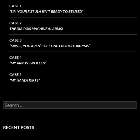
CASE 1
“SIR, YOUR FISTULA ISN’T READY TO BE USED”
CASE 2
THE DIALYSIS MACHINE ALARMS!
CASE 3
“MRS. S, YOU AREN’T GETTING ENOUGH DIALYSIS”
CASE 4
“MY ARM IS SWOLLEN”
CASE 5
“MY HAND HURTS”
Search
for:
RECENT POSTS