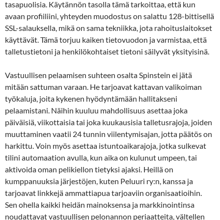
tasapuolisia. Käytännön tasolla tämä tarkoittaa, että kun
avaan profiiliini, yhteyden muodostus on salattu 128-bittisellä
SSL-salauksella, mikä on sama tekniikka, jota rahoituslaitokset
käyttävät. Tämä torjuu kaiken tietovuodon ja varmistaa, että
talletustietoni ja henkilökohtaiset tietoni säilyvät yksityisinä.
Vastuullisen pelaamisen suhteen osalta Spinstein ei jätä
mitään sattuman varaan. He tarjoavat kattavan valikoiman
työkaluja, joita kykenen hyödyntämään hallitakseni
pelaamistani. Näihin kuuluu mahdollisuus asettaa joka
päiväisiä, viikottaisia tai joka kuukausisia talletusrajoja, joiden
muuttaminen vaatii 24 tunnin viilentymisajan, jotta päätös on
harkittu. Voin myös asettaa istuntoaikarajoja, jotka sulkevat
tilini automaation avulla, kun aika on kulunut umpeen, tai
aktivoida oman pelikiellon tietyksi ajaksi. Heillä on
kumppanuuksia järjestöjen, kuten Peluuri ry:n, kanssa ja
tarjoavat linkkejä ammattiapua tarjoaviin organisaatioihin.
Sen ohella kaikki heidän mainoksensa ja markkinointinsa
noudattavat vastuullisen pelonannon periaatteita, vältellen