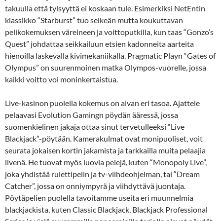
takuulla että tylsyyttä ei koskaan tule. Esimerkiksi NetEntin
klassikko “Starburst” tuo selkeän mutta koukuttavan
pelikokemuksen väreineen ja voittoputkilla, kun taas “Gonzo’s
Quest” johdattaa seikkailuun etsien kadonneita aarteita
hienoilla laskevalla kivimekaniikalla. Pragmatic Playn “Gates of
Olympus” on suurenmoinen matka Olympos-vuorelle, jossa
kaikki voitto voi moninkertaistua.
Live-kasinon puolella kokemus on aivan eri tasoa. Ajattele
pelaavasi Evolution Gamingn pöydän ääressä, jossa
suomenkielinen jakaja ottaa sinut tervetulleeksi “Live
Blackjack”-pöytään. Kamerakulmat ovat monipuoliset, voit
seurata jokaisen kortin jakamista ja tarkkailla muita pelaajia
livenä. He tuovat myös luovia pelejä, kuten “Monopoly Live”,
joka yhdistää rulettipelin ja tv-viihdeohjelman, tai “Dream
Catcher”, jossa on onniympyrä ja viihdyttävä juontaja.
Pöytäpelien puolella tavoitamme useita eri muunnelmia
blackjackista, kuten Classic Blackjack, Blackjack Professional