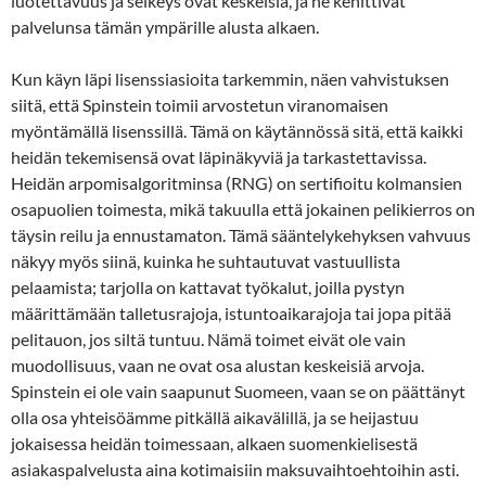
luotettavuus ja selkeys ovat keskeisiä, ja he kehittivät
palvelunsa tämän ympärille alusta alkaen.
Kun käyn läpi lisenssiasioita tarkemmin, näen vahvistuksen
siitä, että Spinstein toimii arvostetun viranomaisen
myöntämällä lisenssillä. Tämä on käytännössä sitä, että kaikki
heidän tekemisensä ovat läpinäkyviä ja tarkastettavissa.
Heidän arpomisalgoritminsa (RNG) on sertifioitu kolmansien
osapuolien toimesta, mikä takuulla että jokainen pelikierros on
täysin reilu ja ennustamaton. Tämä sääntelykehyksen vahvuus
näkyy myös siinä, kuinka he suhtautuvat vastuullista
pelaamista; tarjolla on kattavat työkalut, joilla pystyn
määrittämään talletusrajoja, istuntoaikarajoja tai jopa pitää
pelitauon, jos siltä tuntuu. Nämä toimet eivät ole vain
muodollisuus, vaan ne ovat osa alustan keskeisiä arvoja.
Spinstein ei ole vain saapunut Suomeen, vaan se on päättänyt
olla osa yhteisöämme pitkällä aikavälillä, ja se heijastuu
jokaisessa heidän toimessaan, alkaen suomenkielisestä
asiakaspalvelusta aina kotimaisiin maksuvaihtoehtoihin asti.