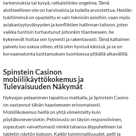
tarkennuksia tai kysyä, ratkaistiinko ongelma. Tämä
aloitteellinen ote on harvinaista ja todella arvostettua. Heidän
tukitiiminsä on opastettu ei vain teknisiin asioihin, vaan myös
asiakastyytyväisyyden ja konfliktien hallinnan taitoon, joten
vaikka tuntisin turhautunut johonkin tilanteeseen, he
kykenevät hoitaa sen tyynesti ja rakentavasti. Tämä kaltainen
palvelu luo uskoa siihen, että olen hyvissä käsissä, ja se on
korvaamatonta luottamuksen luomisessa pitkällä aikavälillä.
Spinstein Casinon
mobiilikäyttökokemus ja
Tulevaisuuden Näkymät
Nykyajan pelaaminen tapahtuu matkalla, ja Spinstein Casino
on vastannut tähän haasteeseen erinomaisesti.
Mobiilikokemus heillä on yhtä viimeistelty kuin
pöytäkoneversiokin. Pelisivusto on täysin responsiivinen,
sopeutuen vaivattomasti minkä tahansa älypuhelimen tai
tabletin näytön kokoon. Kaikki toiminnallisuudet, pelit ja