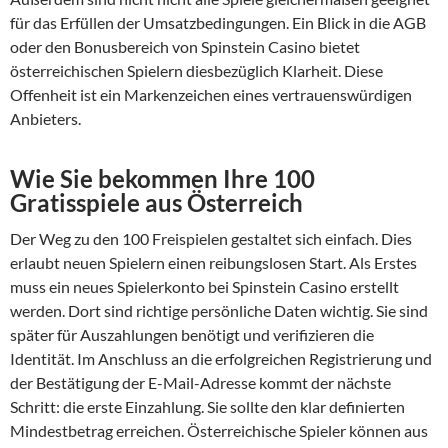
für das Erfüllen der Umsatzbedingungen. Ein Blick in die AGB
oder den Bonusbereich von Spinstein Casino bietet
österreichischen Spielern diesbezüglich Klarheit. Diese
Offenheit ist ein Markenzeichen eines vertrauenswürdigen
Anbieters.
Wie Sie bekommen Ihre 100
Gratisspiele aus Österreich
Der Weg zu den 100 Freispielen gestaltet sich einfach. Dies
erlaubt neuen Spielern einen reibungslosen Start. Als Erstes
muss ein neues Spielerkonto bei Spinstein Casino erstellt
werden. Dort sind richtige persönliche Daten wichtig. Sie sind
später für Auszahlungen benötigt und verifizieren die
Identität. Im Anschluss an die erfolgreichen Registrierung und
der Bestätigung der E-Mail-Adresse kommt der nächste
Schritt: die erste Einzahlung. Sie sollte den klar definierten
Mindestbetrag erreichen. Österreichische Spieler können aus