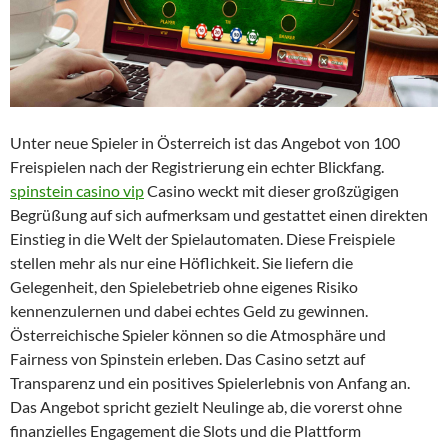
Unter neue Spieler in Österreich ist das Angebot von 100
Freispielen nach der Registrierung ein echter Blickfang.
spinstein casino vip
Casino weckt mit dieser großzügigen
Begrüßung auf sich aufmerksam und gestattet einen direkten
Einstieg in die Welt der Spielautomaten. Diese Freispiele
stellen mehr als nur eine Höflichkeit. Sie liefern die
Gelegenheit, den Spielebetrieb ohne eigenes Risiko
kennenzulernen und dabei echtes Geld zu gewinnen.
Österreichische Spieler können so die Atmosphäre und
Fairness von Spinstein erleben. Das Casino setzt auf
Transparenz und ein positives Spielerlebnis von Anfang an.
Das Angebot spricht gezielt Neulinge ab, die vorerst ohne
finanzielles Engagement die Slots und die Plattform