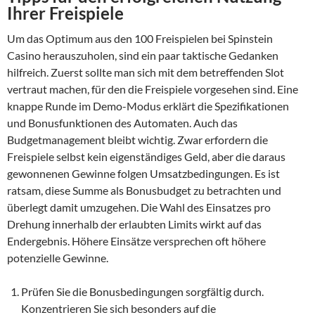
Ihrer Freispiele
Um das Optimum aus den 100 Freispielen bei Spinstein
Casino herauszuholen, sind ein paar taktische Gedanken
hilfreich. Zuerst sollte man sich mit dem betreffenden Slot
vertraut machen, für den die Freispiele vorgesehen sind. Eine
knappe Runde im Demo-Modus erklärt die Spezifikationen
und Bonusfunktionen des Automaten. Auch das
Budgetmanagement bleibt wichtig. Zwar erfordern die
Freispiele selbst kein eigenständiges Geld, aber die daraus
gewonnenen Gewinne folgen Umsatzbedingungen. Es ist
ratsam, diese Summe als Bonusbudget zu betrachten und
überlegt damit umzugehen. Die Wahl des Einsatzes pro
Drehung innerhalb der erlaubten Limits wirkt auf das
Endergebnis. Höhere Einsätze versprechen oft höhere
potenzielle Gewinne.
Prüfen Sie die Bonusbedingungen sorgfältig durch.
Konzentrieren Sie sich besonders auf die