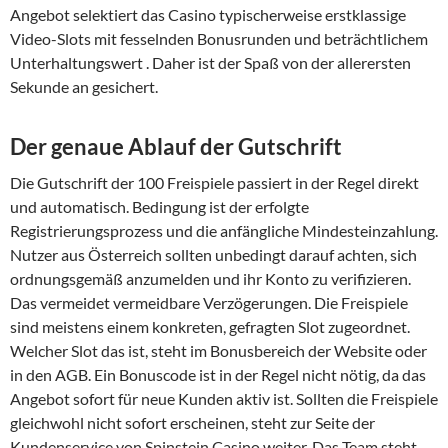
Angebot selektiert das Casino typischerweise erstklassige
Video-Slots mit fesselnden Bonusrunden und beträchtlichem
Unterhaltungswert . Daher ist der Spaß von der allerersten
Sekunde an gesichert.
Der genaue Ablauf der Gutschrift
Die Gutschrift der 100 Freispiele passiert in der Regel direkt
und automatisch. Bedingung ist der erfolgte
Registrierungsprozess und die anfängliche Mindesteinzahlung.
Nutzer aus Österreich sollten unbedingt darauf achten, sich
ordnungsgemäß anzumelden und ihr Konto zu verifizieren.
Das vermeidet vermeidbare Verzögerungen. Die Freispiele
sind meistens einem konkreten, gefragten Slot zugeordnet.
Welcher Slot das ist, steht im Bonusbereich der Website oder
in den AGB. Ein Bonuscode ist in der Regel nicht nötig, da das
Angebot sofort für neue Kunden aktiv ist. Sollten die Freispiele
gleichwohl nicht sofort erscheinen, steht zur Seite der
Kundenservice von Spinstein Casino weiter. Das Team steht