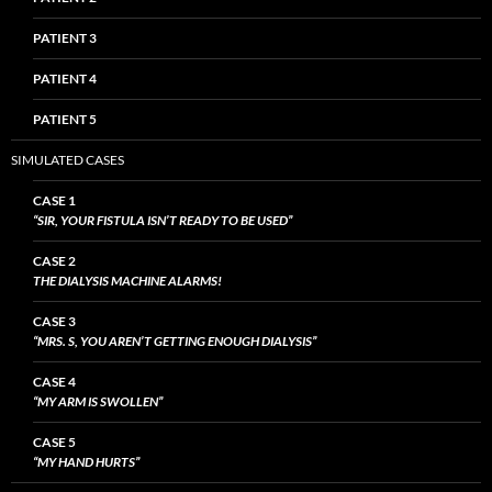
PATIENT 3
PATIENT 4
PATIENT 5
SIMULATED CASES
CASE 1
“SIR, YOUR FISTULA ISN’T READY TO BE USED”
CASE 2
THE DIALYSIS MACHINE ALARMS!
CASE 3
“MRS. S, YOU AREN’T GETTING ENOUGH DIALYSIS”
CASE 4
“MY ARM IS SWOLLEN”
CASE 5
“MY HAND HURTS”