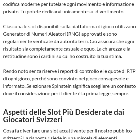
codifica moderne per tutelare ogni movimento e informazione
privato. Tu potete dedicarvi unicamente sul divertimento.
Ciascuna le slot disponibili sulla piattaforma di gioco utilizzano
Generator di Numeri Aleatori (RNG) approvati e sono
regolarmente verificate da autorità terzi. Ciò assicura che ogni
risultato sia completamente casuale e equo. La chiarezza e la
rettitudine sono i cardini su cui ho costruito la tua stima.
Rendo noto senza riserve i report di controllo e le quote di RTP
di ogni gioco, perché sono convinto nel gioco consapevole e
informato. Selezionare Spinstein significa scegliere un contesto
dove il considerazione per il cliente è la prima legge, sempre.
Aspetti delle Slot Più Desiderate dai
Giocatori Svizzeri
Cosa fa diventare una slot accattivante per il nostro pubblico
svizzero? La risposta risiede in una miscela di elementi.