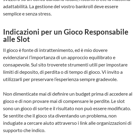
adattabilità. La gestione del vostro bankroll deve essere
semplice e senza stress.
Indicazioni per un Gioco Responsabile
alle Slot
Il gioco è fonte di intrattenimento, ed è mio dovere
evidenziarvi l’importanza di un approccio equilibrato e
consapevole. Sul sito troverete strumenti utili per impostare
limiti di deposito, di perdita o di tempo di gioco. Vi invito a
utilizzarli per preservare l’esperienza sempre gradevole.
Non dimenticate mai di definire un budget prima di accedere al
gioco e di non provare mai di compensare le perdite. Le slot
sono un gioco di sorte e il risultato non può essere modificato.
Se sentite che il gioco sta diventando un problema, non
indugiate a cercare aiuto attraverso i link alle organizzazioni di
supporto che indico.