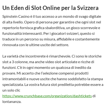
Un Eden di Slot Online per la Svizzera
Spinstein Casino è il tuo accesso a un mondo di svago digitale
di alta livello. Opero di persona per garantire che ogni slot nel
repertorio fornisca grafica sbalorditiva, un gioco scorrevole e
funzionalità interessanti. Per i giocatori svizzeri, questo si
traduce in un percorso su misura, affidabile e costantemente
rinnovata con le ultime uscite del settore.
La varietà che incontrerete è rimarchevole. Ci sono le storiche
slot a 3 colonne, ma anche video slot articolate e ricche di
funzioni. C’è in ogni momento un qualcosa di inedito da
provare. Mi accerto che l’selezione compensi prodotti
intramontabili e nuove uscite che hanno soddisfatto la stampa
specializzata. La vostra futura slot prediletta potrebbe essere a
un solo clic
https://www.crunchbase.com/organization/dashtickets
di
lontananza.