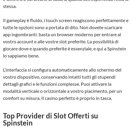
stessa.
Il gameplay è fluido, i touch screen reagiscono perfettamente e
tutte le opzioni sono a portata di dito. Non dovete scaricare
app ingombranti: basta un browser moderno per entrare al
vostro account e alle vostre slot preferite. La possibilità di
giocare dove e quando preferite è essenziale, e qui a Spinstein
lo sappiamo bene.
L’interfaccia si configura automaticamente allo schermo del
vostro dispositivo, conservando intatti tutti gli stupendi
dettagli grafici e le funzioni complesse. Puoi attivare la
modalità verticale o orizzontale a vostro piacimento, per un
comfort su misura. Il casino perfetto è proprio in tasca.
Top Provider di Slot Offerti su
Spinstein