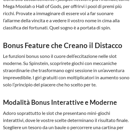
Mega Moolah o Hall of Gods, per offrirvi i pool di premi più
ricchi. Provate a immaginare di essere voi a far suonare
l’allarme della vincita e a vedere il vostro nome in cima alla
classifica dei fortunati. Quel sogno è a portata di spin.
Bonus Feature che Creano il Distacco
Le funzioni bonus sono il cuore dell’eccitazione nelle slot
moderne. Su Spinstein, scoprirete giochi con meccaniche
straordinarie che trasformano ogni sessione in un’avventura
imprevedibile. I giri gratuiti con moltiplicatori in aumento sono
solo l’principio del piacere che ho scelto per te.
Modalità Bonus Interattive e Moderne
Adoro soprattutto le slot che presentano mini-giochi
interattivi, dove le vostre scelte determinano il risultato finale.
Scegliere un tesoro da un baule o percorrere una cartina per