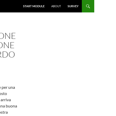
START MODULE
ABOUT
SURVEY
PONE
IONE
ARDO
re per una
posto
 arriva
 una buona
ostra