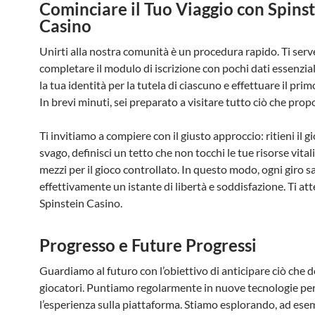
Cominciare il Tuo Viaggio con Spins
Casino
Unirti alla nostra comunità è un procedura rapido. Ti serv
completare il modulo di iscrizione con pochi dati essenziali
la tua identità per la tutela di ciascuno e effettuare il prim
In brevi minuti, sei preparato a visitare tutto ciò che pro
Ti invitiamo a compiere con il giusto approccio: ritieni il 
svago, definisci un tetto che non tocchi le tue risorse vitali 
mezzi per il gioco controllato. In questo modo, ogni giro s
effettivamente un istante di libertà e soddisfazione. Ti a
Spinstein Casino.
Progresso e Future Progressi
Guardiamo al futuro con l’obiettivo di anticipare ciò che d
giocatori. Puntiamo regolarmente in nuove tecnologie pe
l’esperienza sulla piattaforma. Stiamo esplorando, ad esem