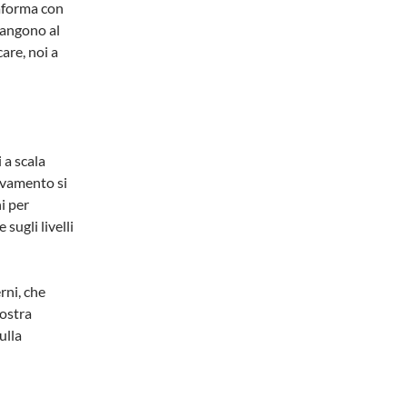
aforma con
imangono al
are, noi a
 a scala
evamento si
i per
sugli livelli
rni, che
nostra
ulla