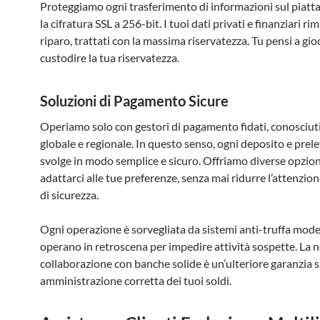
Proteggiamo ogni trasferimento di informazioni sul piatt
la cifratura SSL a 256-bit. I tuoi dati privati e finanziari r
riparo, trattati con la massima riservatezza. Tu pensi a gioc
custodire la tua riservatezza.
Soluzioni di Pagamento Sicure
Operiamo solo con gestori di pagamento fidati, conosciuti
globale e regionale. In questo senso, ogni deposito e prel
svolge in modo semplice e sicuro. Offriamo diverse opzion
adattarci alle tue preferenze, senza mai ridurre l’attenzione 
di sicurezza.
Ogni operazione è sorvegliata da sistemi anti-truffa mode
operano in retroscena per impedire attività sospette. La 
collaborazione con banche solide è un’ulteriore garanzia s
amministrazione corretta dei tuoi soldi.