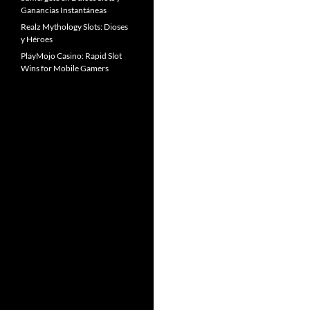
Ganancias Instantáneas
Realz Mythology Slots: Dioses
y Héroes
PlayMojo Casino: Rapid Slot
Wins for Mobile Gamers