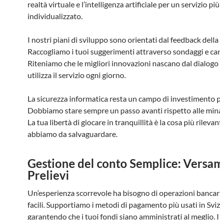
realtà virtuale e l’intelligenza artificiale per un servizio più
individualizzato.
I nostri piani di sviluppo sono orientati dal feedback del
Raccogliamo i tuoi suggerimenti attraverso sondaggi e cana
Riteniamo che le migliori innovazioni nascano dal dialogo
utilizza il servizio ogni giorno.
La sicurezza informatica resta un campo di investimento pr
Dobbiamo stare sempre un passo avanti rispetto alle min
La tua libertà di giocare in tranquillità è la cosa più rileva
abbiamo da salvaguardare.
Gestione del conto Semplice: Versa
Prelievi
Un’esperienza scorrevole ha bisogno di operazioni bancar
facili. Supportiamo i metodi di pagamento più usati in Sviz
garantendo che i tuoi fondi siano amministrati al meglio. 