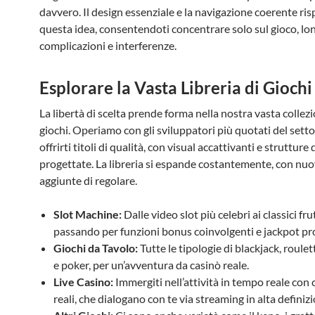
davvero. Il design essenziale e la navigazione coerente ri
questa idea, consentendoti concentrare solo sul gioco, lo
complicazioni e interferenze.
Esplorare la Vasta Libreria di Giochi
La libertà di scelta prende forma nella nostra vasta collezi
giochi. Operiamo con gli sviluppatori più quotati del sett
offrirti titoli di qualità, con visual accattivanti e strutture
progettate. La libreria si espande costantemente, con nuo
aggiunte di regolare.
Slot Machine:
Dalle video slot più celebri ai classici frut
passando per funzioni bonus coinvolgenti e jackpot pro
Giochi da Tavolo:
Tutte le tipologie di blackjack, roulet
e poker, per un’avventura da casinò reale.
Live Casino:
Immergiti nell’attività in tempo reale con 
reali, che dialogano con te via streaming in alta definiz