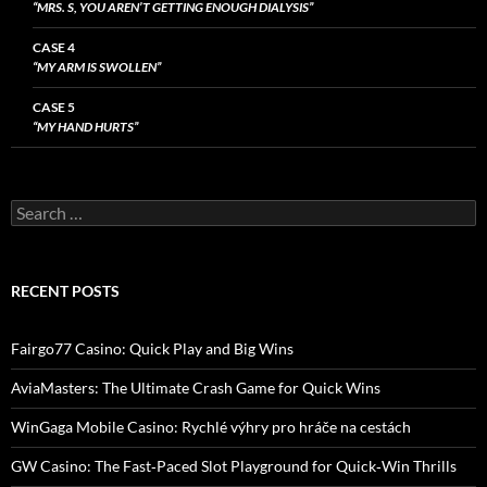
“MRS. S, YOU AREN’T GETTING ENOUGH DIALYSIS”
CASE 4
“MY ARM IS SWOLLEN”
CASE 5
“MY HAND HURTS”
Search
for:
RECENT POSTS
Fairgo77 Casino: Quick Play and Big Wins
AviaMasters: The Ultimate Crash Game for Quick Wins
WinGaga Mobile Casino: Rychlé výhry pro hráče na cestách
GW Casino: The Fast‑Paced Slot Playground for Quick‑Win Thrills