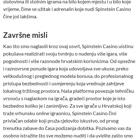
slotovima ili stolnim igrama na bilo kojem mjestu i u bilo koje
vrijeme, čime se užitak i adrenalin koje nudi Spinstein Casino
čine još lakšima.
Završne misli
Kao što smo naglasili kroz ovaj osvrt, Spinstein Casino uistinu
pokušava realizirati svoju tvrdnju o nudenju više igara, više
pogodnosti i više razonode hrvatskim korisnicima. Od opsežne
i raznovrsne ponude igara koja udovoljava sve ukuse, preko
velikodušnog i preglednog modela bonusa, do profesionalnog
pristupa bezbednosti i usmjerenju koja vrednuje zahtjeve
lokalnog tržišnog prostora. Naša platforma povezuje tehničku
vrsnoću s naglaskom na igrača, gradeći prostor koje je isto
bezbedno koliko je i zanimljivo. Za sve igrače u Hrvatskoj koji
traže vrhunsku online igraonicu, Spinstein Casino čini
privlačan odabir koji pruža cjelovito iskustvo, od prvog
trenutka zabave do časa podizanja dobitka. Pozivamo vas da
osobno istražite što sve možemo nuditi i da uvidite zašto smo