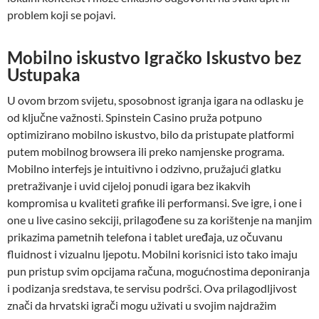
problem koji se pojavi.
Mobilno iskustvo Igračko Iskustvo bez
Ustupaka
U ovom brzom svijetu, sposobnost igranja igara na odlasku je
od ključne važnosti. Spinstein Casino pruža potpuno
optimizirano mobilno iskustvo, bilo da pristupate platformi
putem mobilnog browsera ili preko namjenske programa.
Mobilno interfejs je intuitivno i odzivno, pružajući glatku
pretraživanje i uvid cijeloj ponudi igara bez ikakvih
kompromisa u kvaliteti grafike ili performansi. Sve igre, i one i
one u live casino sekciji, prilagođene su za korištenje na manjim
prikazima pametnih telefona i tablet uređaja, uz očuvanu
fluidnost i vizualnu ljepotu. Mobilni korisnici isto tako imaju
pun pristup svim opcijama računa, mogućnostima deponiranja
i podizanja sredstava, te servisu podršci. Ova prilagodljivost
znači da hrvatski igrači mogu uživati u svojim najdražim