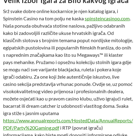
Velik Izbor Igara za Bilo kakvog Igrača
Srž svake dobre online kockarnice je njen katalog igara, i
Spinstein Casino na tom polju ne kaska
spinsteincasinoo.com
.
Naša ponuda obuhvaća stotine naslova, pažljivo odabranih
kako bi zadovoljili različite ukuse hrvatskih igrača. Od
klasičnih slotova s brojnim temama poput nordijske mitologije,
egipatskih pustolovina ili popularnih filmskih franšiza, do onih
s naprednim značajkama kao što su Megaways™ ili klaster
pays mehanike. Pružamo i opsežnu kolekciju stolnih igara gdje
se mogu naći sve varijante blackjacka, ruleta i pokera koje
igrači odabiru. Za one koji žele autentičnije iskustvo, live
casino sekcija predstavlja vrhunac ponude. Ovdje se, uz pomoć
visokokvalitetnog video prijenosa i profesionalnih dealera,
možete osjećati kao u pravom casino klubu, uživo igrajući rulet,
bacarrat ili dream catcher iz udobnosti vlastitog doma. Svaka
igra stiže s jasnim uputama
https://www.annualreports.com/HostedData/AnnualReports/
PDF/Party%20Gaming.pdf
i RTP (povrat igraču)
informacijama, kako biste mogli donositi informirane odluke.