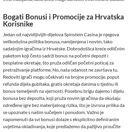
Bogati Bonusi i Promocije za Hrvatska
Korisnike
Jedan od najvidljivijih dijelova Spinstein Casina je njegova
velikodušna politika bonusa, namijenjena i novim, tako
sadašnjim igračima iz Hrvatske. Dobrodošlica kreće odličnim
paketom koji često sadrži bonus na početni depozit i
besplatne okretaje, što pruža odličan početni poticaj za
pretraživanje platforme. No, naša odanost ne završava tu.
Redoviti igrači mogu očekivati na brojne promocije, poput
refunda dijela gubitaka, gratis okretaja danima u tjednu ili
bonus temeljenih na vjernosti. Posebnu brigu dajemo i dijelu
bonusa bez depozita, koji pruža novim igračima da okušaju
određene igre bez materijalnog rizika, što je izvrsna prilika da
se upoznate s našim sučeljem i ponudom. Važno je
napomenuti da svi bonusi dolaze s eksplicitno definiranim
uvjetima okladivanja, koje predlažemo da pažljivo proučite