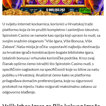
U svijetu internet kockarnica, korisnici u Hrvatskoj traže
platformu koja će im pružiti kompletno i zanimljivo iskustvo.
Spinstein Casino se nameće kao opcija koji upravo to nudi, sa
svojim snažnim sloganom “Više Igara, Više Bonusa, Više
Zabave”. Naša misija je očita: uspostaviti najbolju destinaciju
za hrvatske igrače kombinacijom bogate biblioteke igara,
izdašnih bonusa i vrhunske korisničke podrške. Kroz ovaj
članak opširno ćemo istražiti što Spinstein Casino nudi, s
specifičnim naglaskom na specifičnosti koje su bitne za našu
publiku u Hrvatskoj. Analizirat ćemo kako se platforma
prilagođava domaćim preferencijama, koje su sigurnosni
protokoli na mjestu i kako osigurati maksimalnu zabavu uz
odgovorno klađenje.