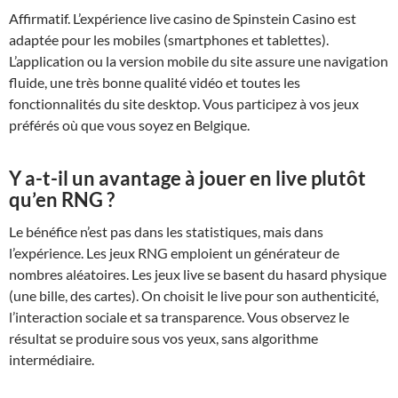
Affirmatif. L’expérience live casino de Spinstein Casino est
adaptée pour les mobiles (smartphones et tablettes).
L’application ou la version mobile du site assure une navigation
fluide, une très bonne qualité vidéo et toutes les
fonctionnalités du site desktop. Vous participez à vos jeux
préférés où que vous soyez en Belgique.
Y a-t-il un avantage à jouer en live plutôt
qu’en RNG ?
Le bénéfice n’est pas dans les statistiques, mais dans
l’expérience. Les jeux RNG emploient un générateur de
nombres aléatoires. Les jeux live se basent du hasard physique
(une bille, des cartes). On choisit le live pour son authenticité,
l’interaction sociale et sa transparence. Vous observez le
résultat se produire sous vos yeux, sans algorithme
intermédiaire.