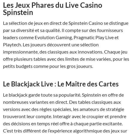
Les Jeux Phares du Live Casino
Spinstein
La sélection de jeux en direct de Spinstein Casino se distingue
par sa diversité et sa qualité. Il compte sur des fournisseurs
leaders comme Evolution Gaming, Pragmatic Play Live et
Playtech. Les joueurs découvrent une sélection
impressionnante, des classiques aux innovations. Chaque jeu
offre plusieurs tables avec des limites de mise variées, pour les
petits budgets comme pour les gros joueurs.
Le Blackjack Live : Le Maître des Cartes
Le blackjack garde toute sa popularité. Spinstein en offre de
nombreuses variantes en direct. Des tables classiques aux
versions avec des règles spéciales, les amateurs de stratégie
trouveront leur compte. Interagir avec le croupier et prendre
des décisions en temps réel offre à chaque partie excitante.
C’est très différent de l’expérience algorithmique des jeux sur