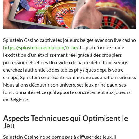
Spinstein Casino captive les joueurs belges avec son live casino
https://spinsteinscasino.com/fr-be/
. La plateforme simule
l’excitation d’un établissement réel grâce à des croupiers
professionnels et des flux vidéo de haute définition. Si vous
cherchez l’authenticité des tables physiques depuis votre
canapé, Spinstein se présente comme une destination sérieuse.
Nous allons découvrir son univers, ses jeux principaux, ses
fonctionnalités et ce qu’il apporte concrètement aux joueurs
en Belgique.
Aspects Techniques qui Optimisent le
Jeu
Spinstein Casino ne se borne pas à diffuser des jeux. Il