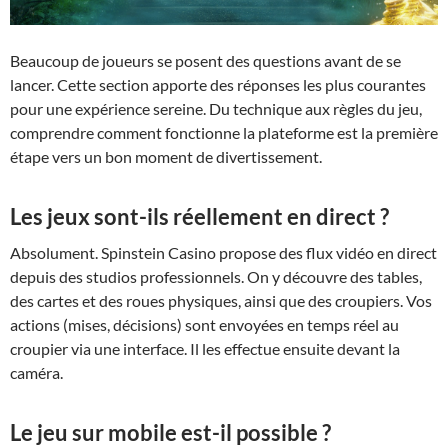
Beaucoup de joueurs se posent des questions avant de se
lancer. Cette section apporte des réponses les plus courantes
pour une expérience sereine. Du technique aux règles du jeu,
comprendre comment fonctionne la plateforme est la première
étape vers un bon moment de divertissement.
Les jeux sont-ils réellement en direct ?
Absolument. Spinstein Casino propose des flux vidéo en direct
depuis des studios professionnels. On y découvre des tables,
des cartes et des roues physiques, ainsi que des croupiers. Vos
actions (mises, décisions) sont envoyées en temps réel au
croupier via une interface. Il les effectue ensuite devant la
caméra.
Le jeu sur mobile est-il possible ?