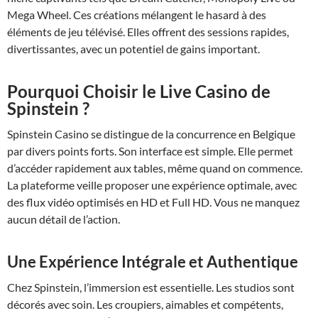
Mega Wheel. Ces créations mélangent le hasard à des
éléments de jeu télévisé. Elles offrent des sessions rapides,
divertissantes, avec un potentiel de gains important.
Pourquoi Choisir le Live Casino de
Spinstein ?
Spinstein Casino se distingue de la concurrence en Belgique
par divers points forts. Son interface est simple. Elle permet
d’accéder rapidement aux tables, même quand on commence.
La plateforme veille proposer une expérience optimale, avec
des flux vidéo optimisés en HD et Full HD. Vous ne manquez
aucun détail de l’action.
Une Expérience Intégrale et Authentique
Chez Spinstein, l’immersion est essentielle. Les studios sont
décorés avec soin. Les croupiers, aimables et compétents,