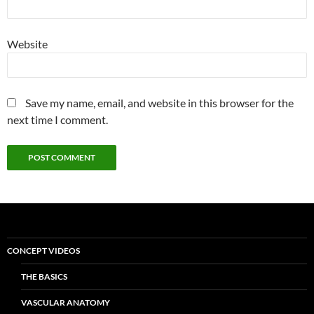
Website
Save my name, email, and website in this browser for the
next time I comment.
CONCEPT VIDEOS
THE BASICS
VASCULAR ANATOMY