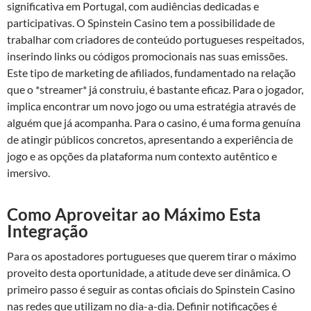
significativa em Portugal, com audiências dedicadas e
participativas. O Spinstein Casino tem a possibilidade de
trabalhar com criadores de conteúdo portugueses respeitados,
inserindo links ou códigos promocionais nas suas emissões.
Este tipo de marketing de afiliados, fundamentado na relação
que o *streamer* já construiu, é bastante eficaz. Para o jogador,
implica encontrar um novo jogo ou uma estratégia através de
alguém que já acompanha. Para o casino, é uma forma genuína
de atingir públicos concretos, apresentando a experiência de
jogo e as opções da plataforma num contexto autêntico e
imersivo.
Como Aproveitar ao Máximo Esta
Integração
Para os apostadores portugueses que querem tirar o máximo
proveito desta oportunidade, a atitude deve ser dinâmica. O
primeiro passo é seguir as contas oficiais do Spinstein Casino
nas redes que utilizam no dia-a-dia. Definir notificações é