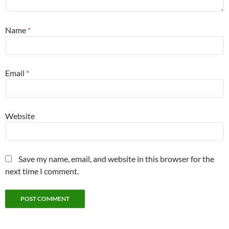
Name
*
Email
*
Website
Save my name, email, and website in this browser for the
next time I comment.