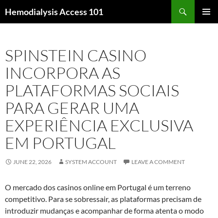
Skip
Search
Hemodialysis Access 101
to
PRIMAR
content
MENU
SPINSTEIN CASINO
INCORPORA AS
PLATAFORMAS SOCIAIS
PARA GERAR UMA
EXPERIÊNCIA EXCLUSIVA
EM PORTUGAL
JUNE 22, 2026
SYSTEM ACCOUNT
LEAVE A COMMENT
O mercado dos casinos online em Portugal é um terreno
competitivo. Para se sobressair, as plataformas precisam de
introduzir mudanças e acompanhar de forma atenta o modo