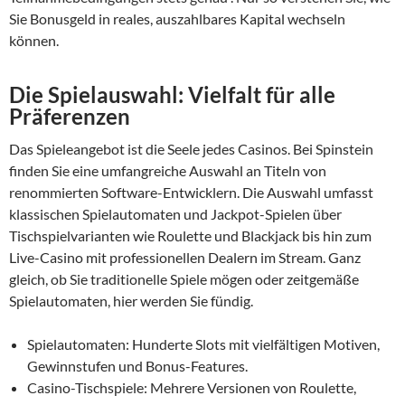
Sie Bonusgeld in reales, auszahlbares Kapital wechseln
können.
Die Spielauswahl: Vielfalt für alle
Präferenzen
Das Spieleangebot ist die Seele jedes Casinos. Bei Spinstein
finden Sie eine umfangreiche Auswahl an Titeln von
renommierten Software-Entwicklern. Die Auswahl umfasst
klassischen Spielautomaten und Jackpot-Spielen über
Tischspielvarianten wie Roulette und Blackjack bis hin zum
Live-Casino mit professionellen Dealern im Stream. Ganz
gleich, ob Sie traditionelle Spiele mögen oder zeitgemäße
Spielautomaten, hier werden Sie fündig.
Spielautomaten: Hunderte Slots mit vielfältigen Motiven,
Gewinnstufen und Bonus-Features.
Casino-Tischspiele: Mehrere Versionen von Roulette,