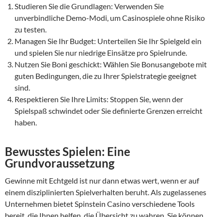
Studieren Sie die Grundlagen: Verwenden Sie
unverbindliche Demo-Modi, um Casinospiele ohne Risiko
zu testen.
Managen Sie Ihr Budget: Unterteilen Sie Ihr Spielgeld ein
und spielen Sie nur niedrige Einsätze pro Spielrunde.
Nutzen Sie Boni geschickt: Wählen Sie Bonusangebote mit
guten Bedingungen, die zu Ihrer Spielstrategie geeignet
sind.
Respektieren Sie Ihre Limits: Stoppen Sie, wenn der
Spielspaß schwindet oder Sie definierte Grenzen erreicht
haben.
Bewusstes Spielen: Eine
Grundvoraussetzung
Gewinne mit Echtgeld ist nur dann etwas wert, wenn er auf
einem disziplinierten Spielverhalten beruht. Als zugelassenes
Unternehmen bietet Spinstein Casino verschiedene Tools
bereit, die Ihnen helfen, die Übersicht zu wahren. Sie können