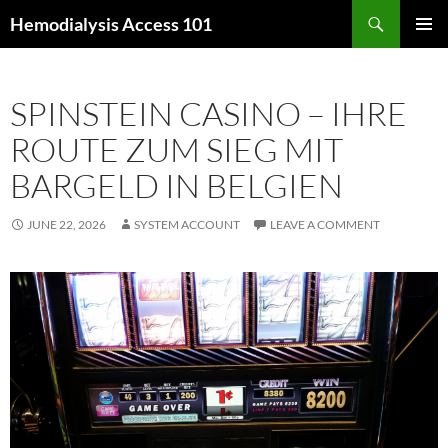
Skip
Search
Hemodialysis Access 101
to
PRIMAR
content
MENU
SPINSTEIN CASINO – IHRE
ROUTE ZUM SIEG MIT
BARGELD IN BELGIEN
JUNE 22, 2026
SYSTEM ACCOUNT
LEAVE A COMMENT