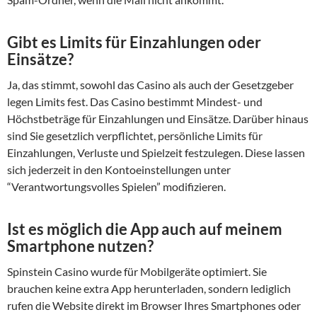
Gibt es Limits für Einzahlungen oder
Einsätze?
Ja, das stimmt, sowohl das Casino als auch der Gesetzgeber
legen Limits fest. Das Casino bestimmt Mindest- und
Höchstbeträge für Einzahlungen und Einsätze. Darüber hinaus
sind Sie gesetzlich verpflichtet, persönliche Limits für
Einzahlungen, Verluste und Spielzeit festzulegen. Diese lassen
sich jederzeit in den Kontoeinstellungen unter
“Verantwortungsvolles Spielen” modifizieren.
Ist es möglich die App auch auf meinem
Smartphone nutzen?
Spinstein Casino wurde für Mobilgeräte optimiert. Sie
brauchen keine extra App herunterladen, sondern lediglich
rufen die Website direkt im Browser Ihres Smartphones oder