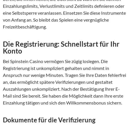
Einzahlungslimits, Verlustlimits und Zeitlimits definieren oder
eine Selbstsperre veranlassen. Einsetzen Sie diese Instrumente
von Anfang an. So bleibt das Spielen eine vergnügliche
Freizeitbeschäftigung.
Die Registrierung: Schnellstart für Ihr
Konto
Bei Spinstein Casino vermögen Sie zügig loslegen. Die
Registrierung ist unkompliziert gehalten und nimmt in
Anspruch nur wenige Minuten. Tragen Sie Ihre Daten fehlerfrei
an, das ermöglicht spätere Verifizierungen und gestaltet
Auszahlungen unkompliziert. Nach der Bestätigung Ihrer E-
Mail sind Sie bereit. Sie haben die Möglichkeit dann Ihre erste
Einzahlung tätigen und sich den Willkommensbonus sichern.
Dokumente für die Verifizierung