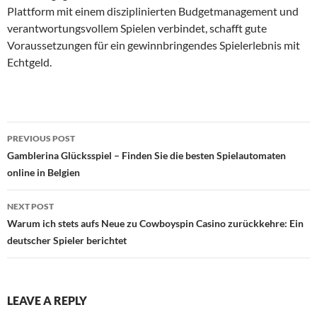
Plattform mit einem disziplinierten Budgetmanagement und
verantwortungsvollem Spielen verbindet, schafft gute
Voraussetzungen für ein gewinnbringendes Spielerlebnis mit
Echtgeld.
Post
PREVIOUS POST
navigation
Gamblerina Glücksspiel – Finden Sie die besten Spielautomaten
online in Belgien
NEXT POST
Warum ich stets aufs Neue zu Cowboyspin Casino zurückkehre: Ein
deutscher Spieler berichtet
LEAVE A REPLY