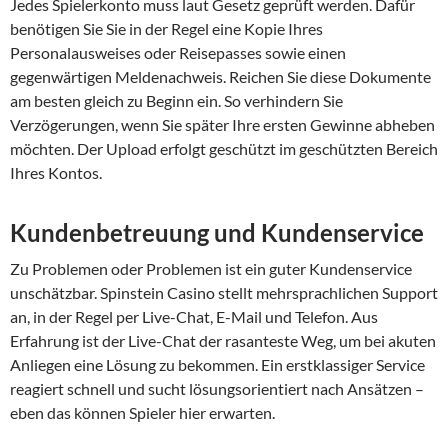
Jedes Spielerkonto muss laut Gesetz geprüft werden. Dafür
benötigen Sie Sie in der Regel eine Kopie Ihres
Personalausweises oder Reisepasses sowie einen
gegenwärtigen Meldenachweis. Reichen Sie diese Dokumente
am besten gleich zu Beginn ein. So verhindern Sie
Verzögerungen, wenn Sie später Ihre ersten Gewinne abheben
möchten. Der Upload erfolgt geschützt im geschützten Bereich
Ihres Kontos.
Kundenbetreuung und Kundenservice
Zu Problemen oder Problemen ist ein guter Kundenservice
unschätzbar. Spinstein Casino stellt mehrsprachlichen Support
an, in der Regel per Live-Chat, E-Mail und Telefon. Aus
Erfahrung ist der Live-Chat der rasanteste Weg, um bei akuten
Anliegen eine Lösung zu bekommen. Ein erstklassiger Service
reagiert schnell und sucht lösungsorientiert nach Ansätzen –
eben das können Spieler hier erwarten.