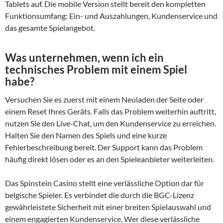
Tablets auf. Die mobile Version stellt bereit den kompletten
Funktionsumfang: Ein- und Auszahlungen, Kundenservice und
das gesamte Spielangebot.
Was unternehmen, wenn ich ein
technisches Problem mit einem Spiel
habe?
Versuchen Sie es zuerst mit einem Neuladen der Seite oder
einem Reset Ihres Geräts. Falls das Problem weiterhin auftritt,
nutzen Sie den Live-Chat, um den Kundenservice zu erreichen.
Halten Sie den Namen des Spiels und eine kurze
Fehlerbeschreibung bereit. Der Support kann das Problem
häufig direkt lösen oder es an den Spieleanbieter weiterleiten.
Das Spinstein Casino stellt eine verlässliche Option dar für
belgische Spieler. Es verbindet die durch die BGC-Lizenz
gewährleistete Sicherheit mit einer breiten Spielauswahl und
einem engagierten Kundenservice. Wer diese verlässliche