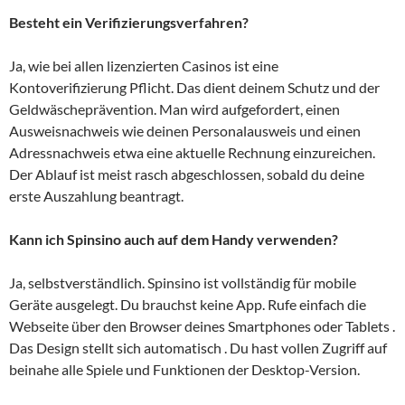
Besteht ein Verifizierungsverfahren?
Ja, wie bei allen lizenzierten Casinos ist eine
Kontoverifizierung Pflicht. Das dient deinem Schutz und der
Geldwäscheprävention. Man wird aufgefordert, einen
Ausweisnachweis wie deinen Personalausweis und einen
Adressnachweis etwa eine aktuelle Rechnung einzureichen.
Der Ablauf ist meist rasch abgeschlossen, sobald du deine
erste Auszahlung beantragt.
Kann ich Spinsino auch auf dem Handy verwenden?
Ja, selbstverständlich. Spinsino ist vollständig für mobile
Geräte ausgelegt. Du brauchst keine App. Rufe einfach die
Webseite über den Browser deines Smartphones oder Tablets .
Das Design stellt sich automatisch . Du hast vollen Zugriff auf
beinahe alle Spiele und Funktionen der Desktop-Version.