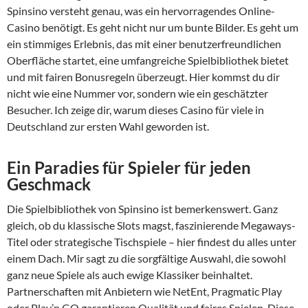
Spinsino versteht genau, was ein hervorragendes Online-
Casino benötigt. Es geht nicht nur um bunte Bilder. Es geht um
ein stimmiges Erlebnis, das mit einer benutzerfreundlichen
Oberfläche startet, eine umfangreiche Spielbibliothek bietet
und mit fairen Bonusregeln überzeugt. Hier kommst du dir
nicht wie eine Nummer vor, sondern wie ein geschätzter
Besucher. Ich zeige dir, warum dieses Casino für viele in
Deutschland zur ersten Wahl geworden ist.
Ein Paradies für Spieler für jeden
Geschmack
Die Spielbibliothek von Spinsino ist bemerkenswert. Ganz
gleich, ob du klassische Slots magst, faszinierende Megaways-
Titel oder strategische Tischspiele – hier findest du alles unter
einem Dach. Mir sagt zu die sorgfältige Auswahl, die sowohl
ganz neue Spiele als auch ewige Klassiker beinhaltet.
Partnerschaften mit Anbietern wie NetEnt, Pragmatic Play
oder Play’n GO garantieren Qualität und faires Spielen. Diese