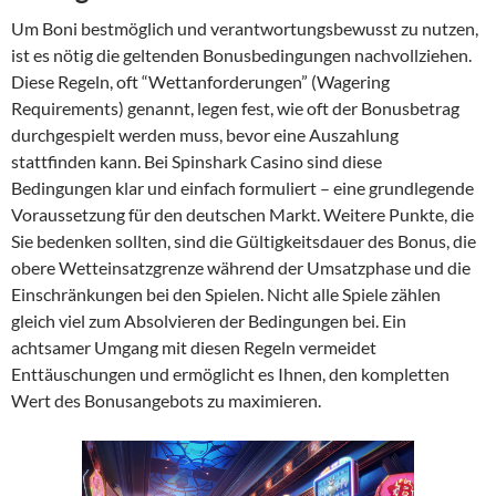
Um Boni bestmöglich und verantwortungsbewusst zu nutzen,
ist es nötig die geltenden Bonusbedingungen nachvollziehen.
Diese Regeln, oft “Wettanforderungen” (Wagering
Requirements) genannt, legen fest, wie oft der Bonusbetrag
durchgespielt werden muss, bevor eine Auszahlung
stattfinden kann. Bei Spinshark Casino sind diese
Bedingungen klar und einfach formuliert – eine grundlegende
Voraussetzung für den deutschen Markt. Weitere Punkte, die
Sie bedenken sollten, sind die Gültigkeitsdauer des Bonus, die
obere Wetteinsatzgrenze während der Umsatzphase und die
Einschränkungen bei den Spielen. Nicht alle Spiele zählen
gleich viel zum Absolvieren der Bedingungen bei. Ein
achtsamer Umgang mit diesen Regeln vermeidet
Enttäuschungen und ermöglicht es Ihnen, den kompletten
Wert des Bonusangebots zu maximieren.