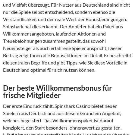
und Vielfalt überzeugt. Für Nutzer aus Deutschland sind nicht
nur die Spiele selbst entscheidend, sondern ebenso die
Verständlichkeit und der reale Wert der Bonusbedingungen.
Spinshark hat dies erkannt. Der Anbieter hat ein Paket aus
Willkommensangeboten, laufenden Aktionen und
Treuebelohnungen zusammengestellt, das sowohl
Neueinsteiger als auch erfahrene Spieler anspricht. Dieser
Beitrag zeigt Ihnen alle Bonusaktionen im Detail. Er beschreibt
die zentralen Begriffe und gibt Tipps, wie Sie diese Vorteile in
Deutschland optimal für sich nutzen können.
Der beste Willkommensbonus für
frische Mitglieder
Der erste Eindruck zählt. Spinshark Casino bietet neuen
Spielern aus Deutschland aus diesem Grund ein Angebot,
welches begeistert. Das Willkommenspaket ist darauf
konzipiert, den Start besonders lohnenswert zu gestalten.
Häufig ist es um ein gestaffeltes Modell, welches sich über die