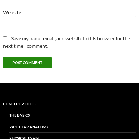
Website
Save my name, email, and website in this browser for the
next time I comment.
CONCEPT VIDEOS
THE BASICS
VASCULAR ANATOMY
PHYSICAL EXAM