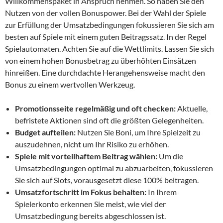
Willkommenspaket in Anspruch nehmen. So haben Sie den
Nutzen von der vollen Bonuspower. Bei der Wahl der Spiele
zur Erfüllung der Umsatzbedingungen fokussieren Sie sich am
besten auf Spiele mit einem guten Beitragssatz. In der Regel
Spielautomaten. Achten Sie auf die Wettlimits. Lassen Sie sich
von einem hohen Bonusbetrag zu überhöhten Einsätzen
hinreißen. Eine durchdachte Herangehensweise macht den
Bonus zu einem wertvollen Werkzeug.
Promotionsseite regelmäßig und oft checken:
Aktuelle,
befristete Aktionen sind oft die größten Gelegenheiten.
Budget aufteilen:
Nutzen Sie Boni, um Ihre Spielzeit zu
auszudehnen, nicht um Ihr Risiko zu erhöhen.
Spiele mit vorteilhaftem Beitrag wählen:
Um die
Umsatzbedingungen optimal zu abzuarbeiten, fokussieren
Sie sich auf Slots, vorausgesetzt diese 100% beitragen.
Umsatzfortschritt im Fokus behalten:
In Ihrem
Spielerkonto erkennen Sie meist, wie viel der
Umsatzbedingung bereits abgeschlossen ist.