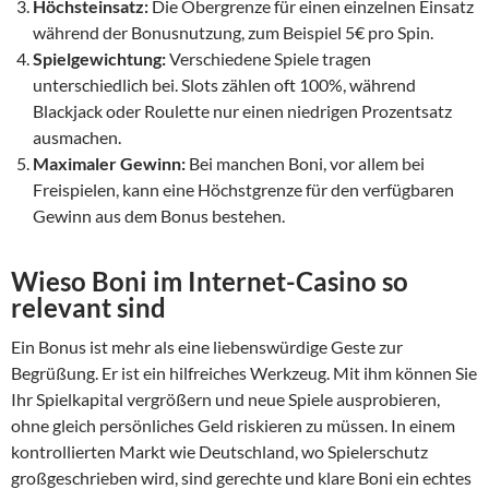
Höchsteinsatz:
Die Obergrenze für einen einzelnen Einsatz
während der Bonusnutzung, zum Beispiel 5€ pro Spin.
Spielgewichtung:
Verschiedene Spiele tragen
unterschiedlich bei. Slots zählen oft 100%, während
Blackjack oder Roulette nur einen niedrigen Prozentsatz
ausmachen.
Maximaler Gewinn:
Bei manchen Boni, vor allem bei
Freispielen, kann eine Höchstgrenze für den verfügbaren
Gewinn aus dem Bonus bestehen.
Wieso Boni im Internet-Casino so
relevant sind
Ein Bonus ist mehr als eine liebenswürdige Geste zur
Begrüßung. Er ist ein hilfreiches Werkzeug. Mit ihm können Sie
Ihr Spielkapital vergrößern und neue Spiele ausprobieren,
ohne gleich persönliches Geld riskieren zu müssen. In einem
kontrollierten Markt wie Deutschland, wo Spielerschutz
großgeschrieben wird, sind gerechte und klare Boni ein echtes