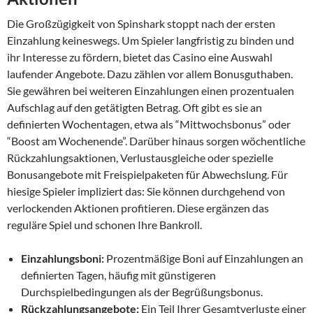
Die Großzügigkeit von Spinshark stoppt nach der ersten
Einzahlung keineswegs. Um Spieler langfristig zu binden und
ihr Interesse zu fördern, bietet das Casino eine Auswahl
laufender Angebote. Dazu zählen vor allem Bonusguthaben.
Sie gewähren bei weiteren Einzahlungen einen prozentualen
Aufschlag auf den getätigten Betrag. Oft gibt es sie an
definierten Wochentagen, etwa als “Mittwochsbonus” oder
“Boost am Wochenende”. Darüber hinaus sorgen wöchentliche
Rückzahlungsaktionen, Verlustausgleiche oder spezielle
Bonusangebote mit Freispielpaketen für Abwechslung. Für
hiesige Spieler impliziert das: Sie können durchgehend von
verlockenden Aktionen profitieren. Diese ergänzen das
reguläre Spiel und schonen Ihre Bankroll.
Einzahlungsboni:
Prozentmäßige Boni auf Einzahlungen an
definierten Tagen, häufig mit günstigeren
Durchspielbedingungen als der Begrüßungsbonus.
Rückzahlungsangebote:
Ein Teil Ihrer Gesamtverluste einer