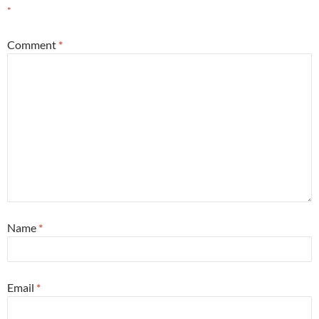
*
Comment
*
Name
*
Email
*