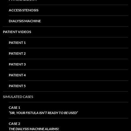
ACCESS STENOSIS
DIALYSIS MACHINE
PATIENT VIDEOS
PATIENT 1
PATIENT 2
PATIENT 3
PATIENT 4
PATIENT 5
SIMULATED CASES
CASE 1
“SIR, YOUR FISTULA ISN’T READY TO BE USED”
CASE 2
THE DIALYSIS MACHINE ALARMS!