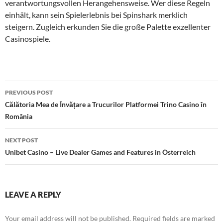
verantwortungsvollen Herangehensweise. Wer diese Regeln
einhält, kann sein Spielerlebnis bei Spinshark merklich
steigern. Zugleich erkunden Sie die große Palette exzellenter
Casinospiele.
Post
PREVIOUS POST
navigation
Călătoria Mea de Învățare a Trucurilor Platformei Trino Casino în
România
NEXT POST
Unibet Casino – Live Dealer Games and Features in Österreich
LEAVE A REPLY
Your email address will not be published.
Required fields are marked