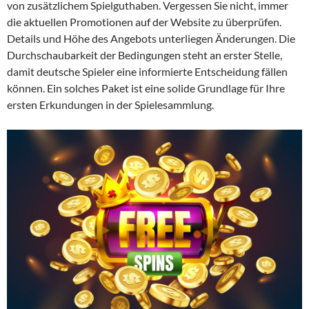
von zusätzlichem Spielguthaben. Vergessen Sie nicht, immer
die aktuellen Promotionen auf der Website zu überprüfen.
Details und Höhe des Angebots unterliegen Änderungen. Die
Durchschaubarkeit der Bedingungen steht an erster Stelle,
damit deutsche Spieler eine informierte Entscheidung fällen
können. Ein solches Paket ist eine solide Grundlage für Ihre
ersten Erkundungen in der Spielesammlung.