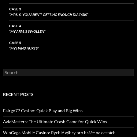
CASE 3
“MRS. S, YOU AREN’T GETTING ENOUGH DIALYSIS”
CASE 4
“MY ARM IS SWOLLEN”
CASE 5
“MY HAND HURTS”
Search
for:
RECENT POSTS
Fairgo77 Casino: Quick Play and Big Wins
AviaMasters: The Ultimate Crash Game for Quick Wins
WinGaga Mobile Casino: Rychlé výhry pro hráče na cestách