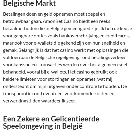
Belgische Markt
Betalingen doen en geld opnemen moet soepel en
betrouwbaar gaan. AmonBet Casino biedt een reeks
betaalmethoden die in België gemeengoed zijn. Ik heb de keuze
voor gangbare opties zoals bankoverschrijving en creditcards,
maar ook voor e-wallets die gekend zijn om hun snelheid en
gemak. Belangrijk is dat het casino werkt met oplossingen die
voldoen aan de Belgische regelgeving rond betalingsverkeer
voor kansspelen. Transacties worden over het algemeen snel
behandeld, vooral bij e-wallets. Het casino gebruikt ook
heldere limieten voor stortingen en opnames, wat mij
ondersteunt om mijn uitgaven onder controle te houden. De
transparantie rond eventueel voorkomende kosten en
verwerkingstijden waardeer ik zeer.
Een Zekere en Gelicentieerde
Speelomgeving in België