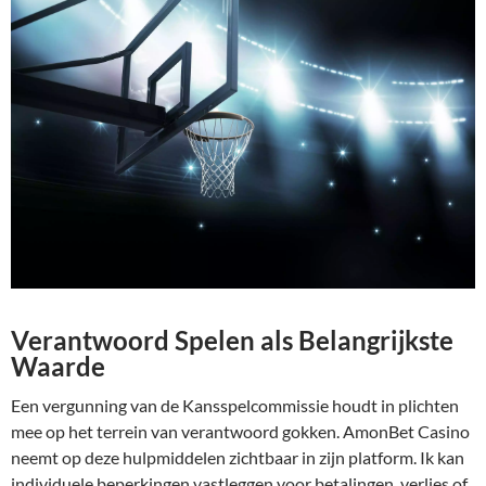
Verantwoord Spelen als Belangrijkste
Waarde
Een vergunning van de Kansspelcommissie houdt in plichten
mee op het terrein van verantwoord gokken. AmonBet Casino
neemt op deze hulpmiddelen zichtbaar in zijn platform. Ik kan
individuele beperkingen vastleggen voor betalingen, verlies of