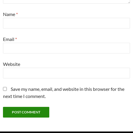
Name
*
Email
*
Website
Save my name, email, and website in this browser for the
next time I comment.