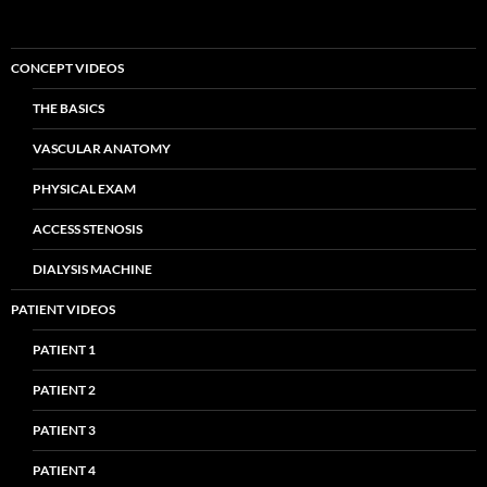
CONCEPT VIDEOS
THE BASICS
VASCULAR ANATOMY
PHYSICAL EXAM
ACCESS STENOSIS
DIALYSIS MACHINE
PATIENT VIDEOS
PATIENT 1
PATIENT 2
PATIENT 3
PATIENT 4