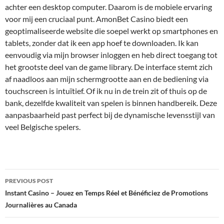
achter een desktop computer. Daarom is de mobiele ervaring
voor mij een cruciaal punt. AmonBet Casino biedt een
geoptimaliseerde website die soepel werkt op smartphones en
tablets, zonder dat ik een app hoef te downloaden. Ik kan
eenvoudig via mijn browser inloggen en heb direct toegang tot
het grootste deel van de game library. De interface stemt zich
af naadloos aan mijn schermgrootte aan en de bediening via
touchscreen is intuïtief. Of ik nu in de trein zit of thuis op de
bank, dezelfde kwaliteit van spelen is binnen handbereik. Deze
aanpasbaarheid past perfect bij de dynamische levensstijl van
veel Belgische spelers.
Post
PREVIOUS POST
navigation
Instant Casino – Jouez en Temps Réel et Bénéficiez de Promotions
Journalières au Canada