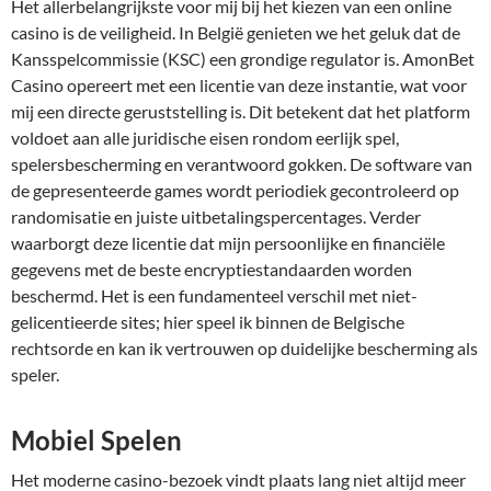
Het allerbelangrijkste voor mij bij het kiezen van een online
casino is de veiligheid. In België genieten we het geluk dat de
Kansspelcommissie (KSC) een grondige regulator is. AmonBet
Casino opereert met een licentie van deze instantie, wat voor
mij een directe geruststelling is. Dit betekent dat het platform
voldoet aan alle juridische eisen rondom eerlijk spel,
spelersbescherming en verantwoord gokken. De software van
de gepresenteerde games wordt periodiek gecontroleerd op
randomisatie en juiste uitbetalingspercentages. Verder
waarborgt deze licentie dat mijn persoonlijke en financiële
gegevens met de beste encryptiestandaarden worden
beschermd. Het is een fundamenteel verschil met niet-
gelicentieerde sites; hier speel ik binnen de Belgische
rechtsorde en kan ik vertrouwen op duidelijke bescherming als
speler.
Mobiel Spelen
Het moderne casino-bezoek vindt plaats lang niet altijd meer