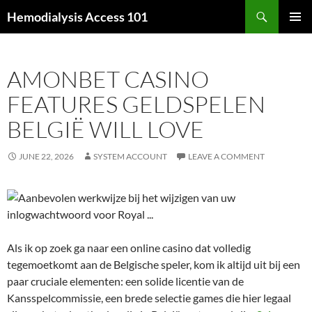
Skip
Search
Hemodialysis Access 101
to
PRIMAR
content
MENU
AMONBET CASINO
FEATURES GELDSPELEN
BELGIË WILL LOVE
JUNE 22, 2026
SYSTEM ACCOUNT
LEAVE A COMMENT
Als ik op zoek ga naar een online casino dat volledig
tegemoetkomt aan de Belgische speler, kom ik altijd uit bij een
paar cruciale elementen: een solide licentie van de
Kansspelcommissie, een brede selectie games die hier legaal