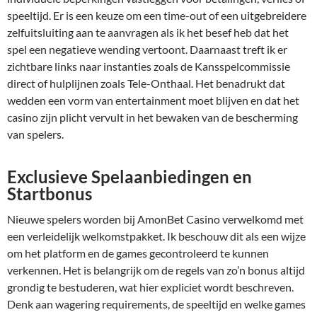
speeltijd. Er is een keuze om een time-out of een uitgebreidere
zelfuitsluiting aan te aanvragen als ik het besef heb dat het
spel een negatieve wending vertoont. Daarnaast treft ik er
zichtbare links naar instanties zoals de Kansspelcommissie
direct of hulplijnen zoals Tele-Onthaal. Het benadrukt dat
wedden een vorm van entertainment moet blijven en dat het
casino zijn plicht vervult in het bewaken van de bescherming
van spelers.
Exclusieve Spelaanbiedingen en
Startbonus
Nieuwe spelers worden bij AmonBet Casino verwelkomd met
een verleidelijk welkomstpakket. Ik beschouw dit als een wijze
om het platform en de games gecontroleerd te kunnen
verkennen. Het is belangrijk om de regels van zo’n bonus altijd
grondig te bestuderen, wat hier expliciet wordt beschreven.
Denk aan wagering requirements, de speeltijd en welke games