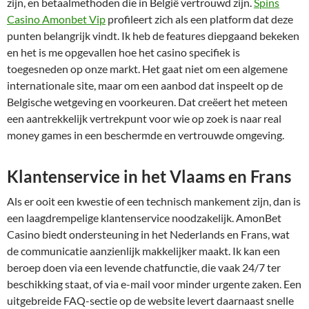
zijn, en betaalmethoden die in België vertrouwd zijn.
Spins
Casino Amonbet Vip
profileert zich als een platform dat deze
punten belangrijk vindt. Ik heb de features diepgaand bekeken
en het is me opgevallen hoe het casino specifiek is
toegesneden op onze markt. Het gaat niet om een algemene
internationale site, maar om een aanbod dat inspeelt op de
Belgische wetgeving en voorkeuren. Dat creëert het meteen
een aantrekkelijk vertrekpunt voor wie op zoek is naar real
money games in een beschermde en vertrouwde omgeving.
Klantenservice in het Vlaams en Frans
Als er ooit een kwestie of een technisch mankement zijn, dan is
een laagdrempelige klantenservice noodzakelijk. AmonBet
Casino biedt ondersteuning in het Nederlands en Frans, wat
de communicatie aanzienlijk makkelijker maakt. Ik kan een
beroep doen via een levende chatfunctie, die vaak 24/7 ter
beschikking staat, of via e-mail voor minder urgente zaken. Een
uitgebreide FAQ-sectie op de website levert daarnaast snelle