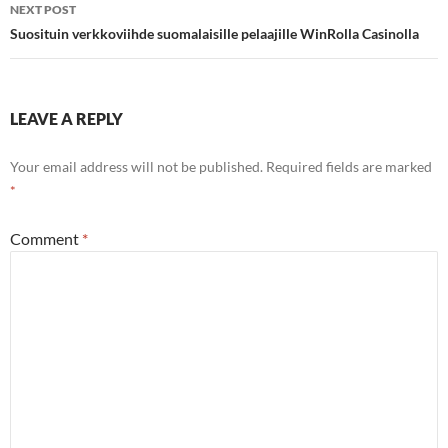
NEXT POST
Suosituin verkkoviihde suomalaisille pelaajille WinRolla Casinolla
LEAVE A REPLY
Your email address will not be published.
Required fields are marked
*
Comment
*