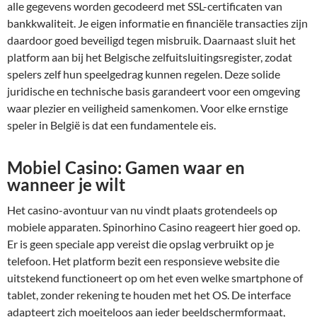
alle gegevens worden gecodeerd met SSL-certificaten van
bankkwaliteit. Je eigen informatie en financiële transacties zijn
daardoor goed beveiligd tegen misbruik. Daarnaast sluit het
platform aan bij het Belgische zelfuitsluitingsregister, zodat
spelers zelf hun speelgedrag kunnen regelen. Deze solide
juridische en technische basis garandeert voor een omgeving
waar plezier en veiligheid samenkomen. Voor elke ernstige
speler in België is dat een fundamentele eis.
Mobiel Casino: Gamen waar en
wanneer je wilt
Het casino-avontuur van nu vindt plaats grotendeels op
mobiele apparaten. Spinorhino Casino reageert hier goed op.
Er is geen speciale app vereist die opslag verbruikt op je
telefoon. Het platform bezit een responsieve website die
uitstekend functioneert op om het even welke smartphone of
tablet, zonder rekening te houden met het OS. De interface
adapteert zich moeiteloos aan ieder beeldschermformaat,