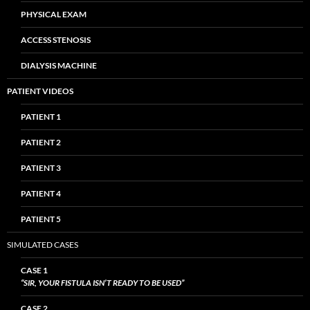
PHYSICAL EXAM
ACCESS STENOSIS
DIALYSIS MACHINE
PATIENT VIDEOS
PATIENT 1
PATIENT 2
PATIENT 3
PATIENT 4
PATIENT 5
SIMULATED CASES
CASE 1
“SIR, YOUR FISTULA ISN’T READY TO BE USED”
CASE 2