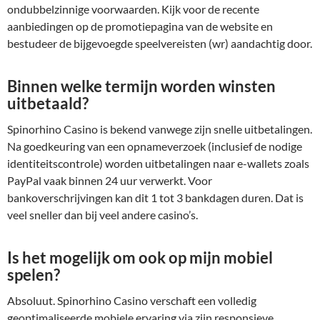
ondubbelzinnige voorwaarden. Kijk voor de recente
aanbiedingen op de promotiepagina van de website en
bestudeer de bijgevoegde speelvereisten (wr) aandachtig door.
Binnen welke termijn worden winsten
uitbetaald?
Spinorhino Casino is bekend vanwege zijn snelle uitbetalingen.
Na goedkeuring van een opnameverzoek (inclusief de nodige
identiteitscontrole) worden uitbetalingen naar e-wallets zoals
PayPal vaak binnen 24 uur verwerkt. Voor
bankoverschrijvingen kan dit 1 tot 3 bankdagen duren. Dat is
veel sneller dan bij veel andere casino’s.
Is het mogelijk om ook op mijn mobiel
spelen?
Absoluut. Spinorhino Casino verschaft een volledig
geoptimaliseerde mobiele ervaring via zijn responsieve