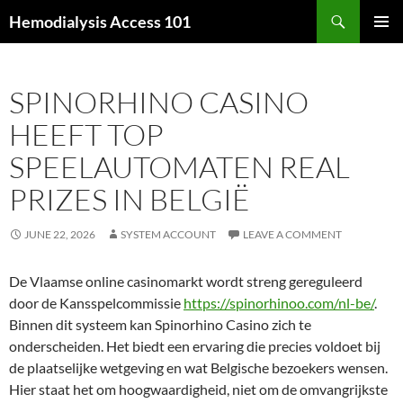
Skip
Search
Hemodialysis Access 101
to
PRIMAR
content
MENU
SPINORHINO CASINO
HEEFT TOP
SPEELAUTOMATEN REAL
PRIZES IN BELGIË
JUNE 22, 2026
SYSTEM ACCOUNT
LEAVE A COMMENT
De Vlaamse online casinomarkt wordt streng gereguleerd
door de Kansspelcommissie
https://spinorhinoo.com/nl-be/
.
Binnen dit systeem kan Spinorhino Casino zich te
onderscheiden. Het biedt een ervaring die precies voldoet bij
de plaatselijke wetgeving en wat Belgische bezoekers wensen.
Hier staat het om hoogwaardigheid, niet om de omvangrijkste