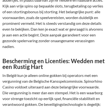
addertjes. In plaats daarvan zijn er heldere en haalbare acties.
Kijk aan vrije spins op bepaalde slots, terugbetaling op verlies
of een stortingsbonus bij storting. Het belangrijke punt: alle
voorwaarden, zoals de speelvereisten, worden duidelijk en
prominent vermeld. Het is steeds verstandig om deze details
even te bekijken. Dan ken je exact wat er gevraagd is alvorens
je aan een actie begint. Deze aanpak garandeert voor een
gezonde spelervaring zonder onaangename verassingen
nadien.
Bescherming en Licenties: Wedden met
een Rustig Hart
In België kun je alleen online gokken bij operators met een
vergunning van de Belgische Kansspelcommissie. Spinorhino
Casino voldoet uiteraard aan deze belangrijke voorwaarde.
Die vergunning is meer dan een stempel. Het is een waarborg
voor strenge toezicht op eerlijk spel, financiële stabiliteit en
verantwoord gokken. De beveiligingstechnologie is degelijk: