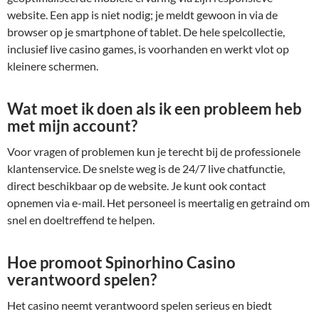
website. Een app is niet nodig; je meldt gewoon in via de
browser op je smartphone of tablet. De hele spelcollectie,
inclusief live casino games, is voorhanden en werkt vlot op
kleinere schermen.
Wat moet ik doen als ik een probleem heb
met mijn account?
Voor vragen of problemen kun je terecht bij de professionele
klantenservice. De snelste weg is de 24/7 live chatfunctie,
direct beschikbaar op de website. Je kunt ook contact
opnemen via e-mail. Het personeel is meertalig en getraind om
snel en doeltreffend te helpen.
Hoe promoot Spinorhino Casino
verantwoord spelen?
Het casino neemt verantwoord spelen serieus en biedt