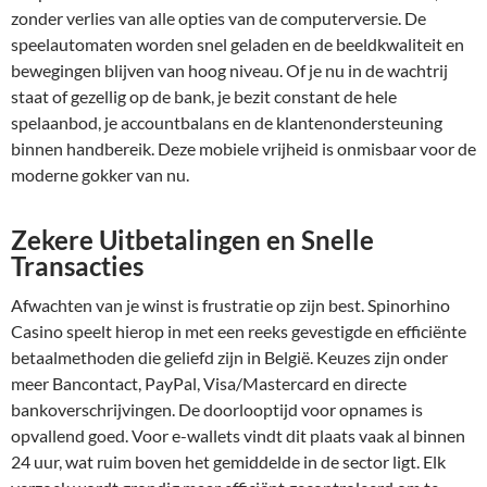
zonder verlies van alle opties van de computerversie. De
speelautomaten worden snel geladen en de beeldkwaliteit en
bewegingen blijven van hoog niveau. Of je nu in de wachtrij
staat of gezellig op de bank, je bezit constant de hele
spelaanbod, je accountbalans en de klantenondersteuning
binnen handbereik. Deze mobiele vrijheid is onmisbaar voor de
moderne gokker van nu.
Zekere Uitbetalingen en Snelle
Transacties
Afwachten van je winst is frustratie op zijn best. Spinorhino
Casino speelt hierop in met een reeks gevestigde en efficiënte
betaalmethoden die geliefd zijn in België. Keuzes zijn onder
meer Bancontact, PayPal, Visa/Mastercard en directe
bankoverschrijvingen. De doorlooptijd voor opnames is
opvallend goed. Voor e-wallets vindt dit plaats vaak al binnen
24 uur, wat ruim boven het gemiddelde in de sector ligt. Elk