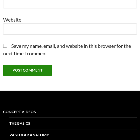
Website
Save my name, email, and website in this browser for the
next time I comment.
CONCEPT VIDEOS
THE BASICS
VASCULAR ANATOMY