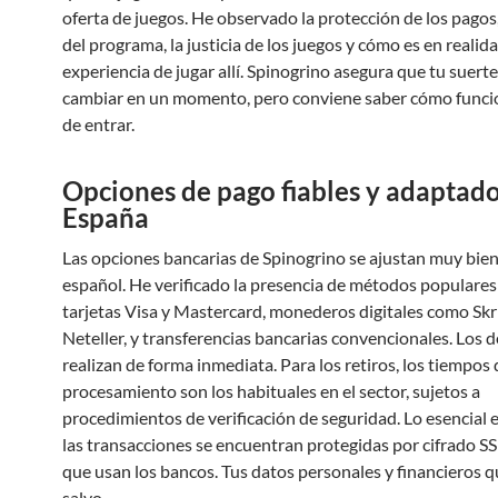
oferta de juegos. He observado la protección de los pagos,
del programa, la justicia de los juegos y cómo es en realida
experiencia de jugar allí. Spinogrino asegura que tu suert
cambiar en un momento, pero conviene saber cómo funci
de entrar.
Opciones de pago fiables y adaptado
España
Las opciones bancarias de Spinogrino se ajustan muy bie
español. He verificado la presencia de métodos populare
tarjetas Visa y Mastercard, monederos digitales como Skri
Neteller, y transferencias bancarias convencionales. Los 
realizan de forma inmediata. Para los retiros, los tiempos 
procesamiento son los habituales en el sector, sujetos a
procedimientos de verificación de seguridad. Lo esencial 
las transacciones se encuentran protegidas por cifrado SS
que usan los bancos. Tus datos personales y financieros 
salvo.