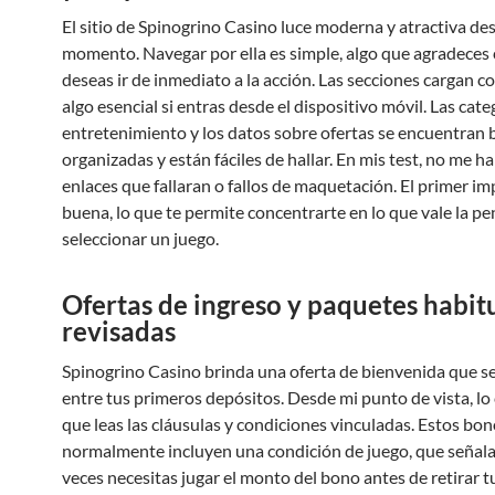
El sitio de Spinogrino Casino luce moderna y atractiva de
momento. Navegar por ella es simple, algo que agradeces
deseas ir de inmediato a la acción. Las secciones cargan c
algo esencial si entras desde el dispositivo móvil. Las cate
entretenimiento y los datos sobre ofertas se encuentran 
organizadas y están fáciles de hallar. En mis test, no me ha
enlaces que fallaran o fallos de maquetación. El primer im
buena, lo que te permite concentrarte en lo que vale la pe
seleccionar un juego.
Ofertas de ingreso y paquetes habit
revisadas
Spinogrino Casino brinda una oferta de bienvenida que se
entre tus primeros depósitos. Desde mi punto de vista, lo 
que leas las cláusulas y condiciones vinculadas. Estos bo
normalmente incluyen una condición de juego, que señal
veces necesitas jugar el monto del bono antes de retirar t