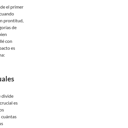
sde el primer
 cuando
on prontitud,
gorías de
bien
llé con
pacto es
na:
uales
 divide
crucial es
nos
a cuántas
us