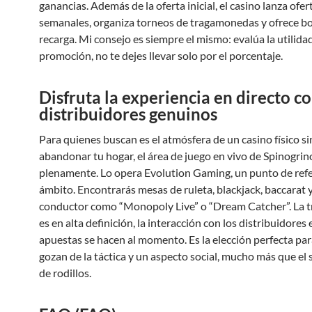
ganancias. Además de la oferta inicial, el casino lanza ofer
semanales, organiza torneos de tragamonedas y ofrece b
recarga. Mi consejo es siempre el mismo: evalúa la utilidad
promoción, no te dejes llevar solo por el porcentaje.
Disfruta la experiencia en directo c
distribuidores genuinos
Para quienes buscan es el atmósfera de un casino físico si
abandonar tu hogar, el área de juego en vivo de Spinogrin
plenamente. Lo opera Evolution Gaming, un punto de refe
ámbito. Encontrarás mesas de ruleta, blackjack, baccarat 
conductor como “Monopoly Live” o “Dream Catcher”. La 
es en alta definición, la interacción con los distribuidores e
apuestas se hacen al momento. Es la elección perfecta par
gozan de la táctica y un aspecto social, mucho más que el 
de rodillos.