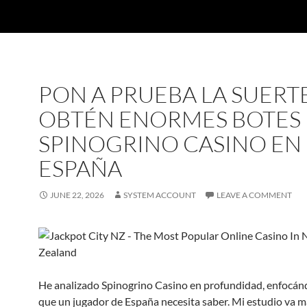
PON A PRUEBA LA SUERTE
OBTÉN ENORMES BOTES
SPINOGRINO CASINO EN
ESPAÑA
JUNE 22, 2026
SYSTEM ACCOUNT
LEAVE A COMMENT
He analizado Spinogrino Casino en profundidad, enfocán
que un jugador de España necesita saber. Mi estudio va má