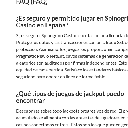
FAQ (FAQ)
¿Es seguro y permitido jugar en Spinogr
Casino en España?
Sí, es seguro. Spinogrino Casino cuenta con una licencia 
Protege los datos y las transacciones con un cifrado SSL d
protección. Asimismo, los juegos los proporcionan comp
Pragmatic Play o NetEnt, cuyos sistemas de generación 
aleatorios son auditados por firmas independientes. Esto 
equidad de cada partida. Satisface los estándares básicos
seguridad para operar en línea de forma fiable.
¿Qué tipos de juegos de jackpot puedo
encontrar
Descubrirás sobre todo jackpots progresivos de red. El p
acumulado se alimenta con las apuestas de jugadores en
casinos conectados entre sí. Estos son los que pueden ge