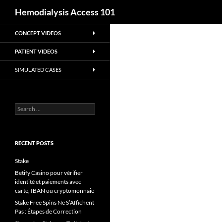
Search
Hemodialysis Access 101
Skip
CONCEPT VIDEOS
to
content
PATIENT VIDEOS
SIMULATED CASES
Search
for:
RECENT POSTS
Stake
Betify Casino pour vérifier
identité et paiements avec
carte, IBAN ou cryptomonnaie
Stake Free Spins Ne S’Affichent
Pas : Étapes de Correction