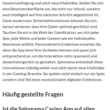
Gewinnverfolgung und setzt neue Maßstäbe. Stellen Sie sich
eine Benutzeroberfläche vor, die nicht nur stilvoll, sondern
auch intelligent auf Ihre nächsten Schritte abgestimmt ist.
Dank modernster Sicherheitsfunktionen können Sie sich
darauf verlassen, dass Ihre Daten optimal geschützt sind.
Tauchen Sie ein in die Welt der Gamification, wo sich jeder
Spin, jede Wette und jeder Gewinn wie ein individuelles
Abenteuer anfühlt. Personalisierte Erlebnisse erwarten Sie,
denn die App lernt Ihre Vorlieben kennen und passt sich
entsprechend an, um die Interaktion stets spannend und
abwechslungsreich zu gestalten. Spinmama entwickelt diese
Innovationen ständig weiter und setzt damit neue Maßstäbe
in der Gaming-Branche. Sie spielen nicht einfach nur ein Spiel,
sondern sind Teil eines revolutionären digitalen Erlebnisses.
Häufig gestellte Fragen
Ist die Spinmama Casino App auf allen