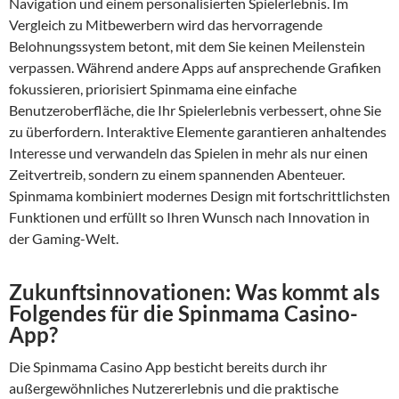
Navigation und einem personalisierten Spielerlebnis. Im
Vergleich zu Mitbewerbern wird das hervorragende
Belohnungssystem betont, mit dem Sie keinen Meilenstein
verpassen. Während andere Apps auf ansprechende Grafiken
fokussieren, priorisiert Spinmama eine einfache
Benutzeroberfläche, die Ihr Spielerlebnis verbessert, ohne Sie
zu überfordern. Interaktive Elemente garantieren anhaltendes
Interesse und verwandeln das Spielen in mehr als nur einen
Zeitvertreib, sondern zu einem spannenden Abenteuer.
Spinmama kombiniert modernes Design mit fortschrittlichsten
Funktionen und erfüllt so Ihren Wunsch nach Innovation in
der Gaming-Welt.
Zukunftsinnovationen: Was kommt als
Folgendes für die Spinmama Casino-
App?
Die Spinmama Casino App besticht bereits durch ihr
außergewöhnliches Nutzererlebnis und die praktische