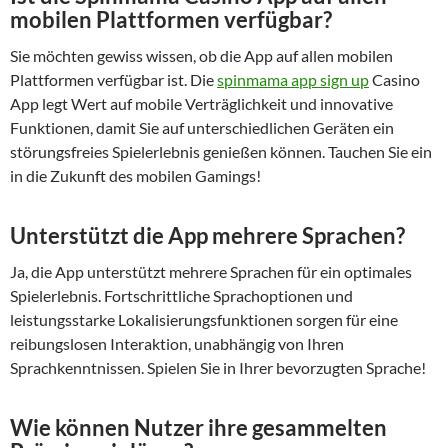
mobilen Plattformen verfügbar?
Sie möchten gewiss wissen, ob die App auf allen mobilen
Plattformen verfügbar ist. Die
spinmama app sign up
Casino
App legt Wert auf mobile Verträglichkeit und innovative
Funktionen, damit Sie auf unterschiedlichen Geräten ein
störungsfreies Spielerlebnis genießen können. Tauchen Sie ein
in die Zukunft des mobilen Gamings!
Unterstützt die App mehrere Sprachen?
Ja, die App unterstützt mehrere Sprachen für ein optimales
Spielerlebnis. Fortschrittliche Sprachoptionen und
leistungsstarke Lokalisierungsfunktionen sorgen für eine
reibungslosen Interaktion, unabhängig von Ihren
Sprachkenntnissen. Spielen Sie in Ihrer bevorzugten Sprache!
Wie können Nutzer ihre gesammelten