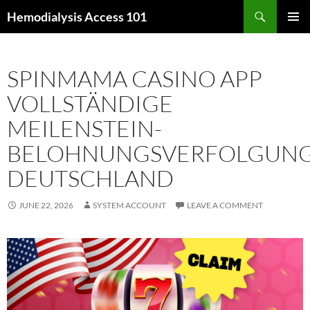
Skip
Search
Hemodialysis Access 101
to
PRIMAR
content
MENU
SPINMAMA CASINO APP
VOLLSTÄNDIGE
MEILENSTEIN-
BELOHNUNGSVERFOLGUN
DEUTSCHLAND
JUNE 22, 2026
SYSTEM ACCOUNT
LEAVE A COMMENT