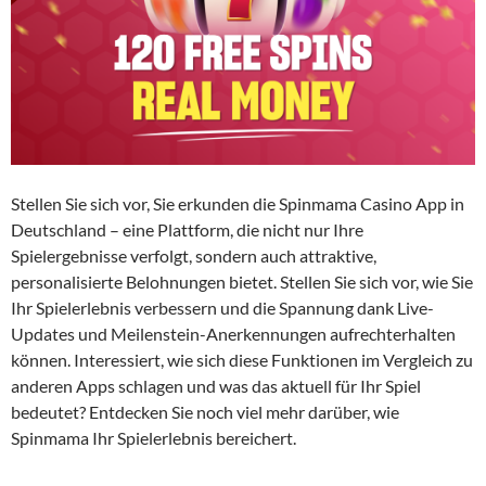
Stellen Sie sich vor, Sie erkunden die Spinmama Casino App in
Deutschland – eine Plattform, die nicht nur Ihre
Spielergebnisse verfolgt, sondern auch attraktive,
personalisierte Belohnungen bietet. Stellen Sie sich vor, wie Sie
Ihr Spielerlebnis verbessern und die Spannung dank Live-
Updates und Meilenstein-Anerkennungen aufrechterhalten
können. Interessiert, wie sich diese Funktionen im Vergleich zu
anderen Apps schlagen und was das aktuell für Ihr Spiel
bedeutet? Entdecken Sie noch viel mehr darüber, wie
Spinmama Ihr Spielerlebnis bereichert.