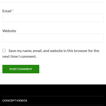
Email
*
Website
Save my name, email, and website in this browser for the
next time I comment.
CONCEPT VIDEOS