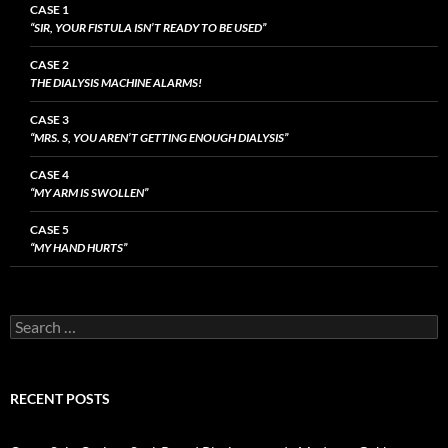
CASE 1
“SIR, YOUR FISTULA ISN’T READY TO BE USED”
CASE 2
THE DIALYSIS MACHINE ALARMS!
CASE 3
“MRS. S, YOU AREN’T GETTING ENOUGH DIALYSIS”
CASE 4
“MY ARM IS SWOLLEN”
CASE 5
“MY HAND HURTS”
Search
for:
RECENT POSTS