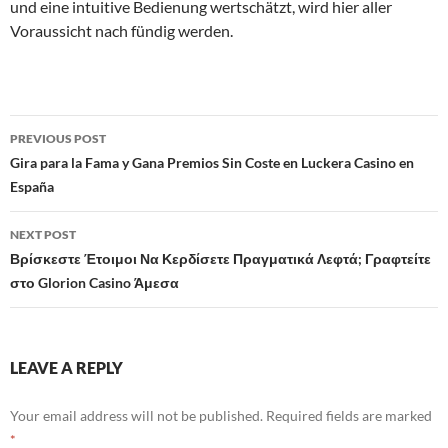
und eine intuitive Bedienung wertschätzt, wird hier aller
Voraussicht nach fündig werden.
Post
PREVIOUS POST
navigation
Gira para la Fama y Gana Premios Sin Coste en Luckera Casino en
España
NEXT POST
Βρίσκεστε Έτοιμοι Να Κερδίσετε Πραγματικά Λεφτά; Γραφτείτε
στο Glorion Casino Άμεσα
LEAVE A REPLY
Your email address will not be published.
Required fields are marked
*