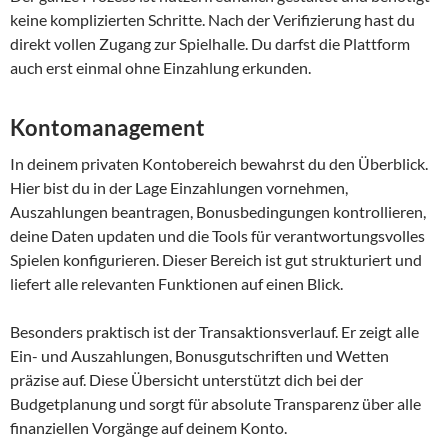
keine komplizierten Schritte. Nach der Verifizierung hast du
direkt vollen Zugang zur Spielhalle. Du darfst die Plattform
auch erst einmal ohne Einzahlung erkunden.
Kontomanagement
In deinem privaten Kontobereich bewahrst du den Überblick.
Hier bist du in der Lage Einzahlungen vornehmen,
Auszahlungen beantragen, Bonusbedingungen kontrollieren,
deine Daten updaten und die Tools für verantwortungsvolles
Spielen konfigurieren. Dieser Bereich ist gut strukturiert und
liefert alle relevanten Funktionen auf einen Blick.
Besonders praktisch ist der Transaktionsverlauf. Er zeigt alle
Ein- und Auszahlungen, Bonusgutschriften und Wetten
präzise auf. Diese Übersicht unterstützt dich bei der
Budgetplanung und sorgt für absolute Transparenz über alle
finanziellen Vorgänge auf deinem Konto.