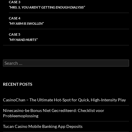
CASE 3
“MRS. S, YOU AREN’T GETTING ENOUGH DIALYSIS”
CASE 4
“MY ARM IS SWOLLEN”
CASE 5
“MY HAND HURTS”
Search
for:
RECENT POSTS
CasinoChan – The Ultimate Hot‑Spot for Quick, High‑Intensity Play
Ninecasino-be Bonus Niet Gecrediteerd: Checklist voor
Probleemoplossing
Tucan Casino Mobile Banking App Deposits