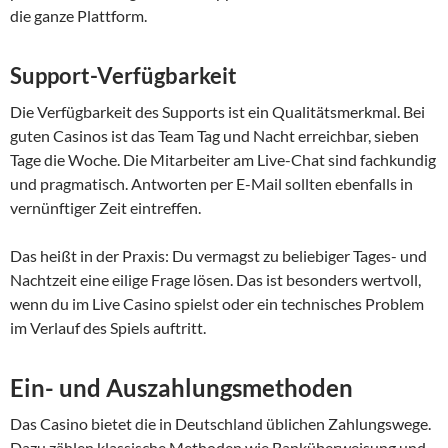
die ganze Plattform.
Support-Verfügbarkeit
Die Verfügbarkeit des Supports ist ein Qualitätsmerkmal. Bei
guten Casinos ist das Team Tag und Nacht erreichbar, sieben
Tage die Woche. Die Mitarbeiter am Live-Chat sind fachkundig
und pragmatisch. Antworten per E-Mail sollten ebenfalls in
vernünftiger Zeit eintreffen.
Das heißt in der Praxis: Du vermagst zu beliebiger Tages- und
Nachtzeit eine eilige Frage lösen. Das ist besonders wertvoll,
wenn du im Live Casino spielst oder ein technisches Problem
im Verlauf des Spiels auftritt.
Ein- und Auszahlungsmethoden
Das Casino bietet die in Deutschland üblichen Zahlungswege.
Dazu zählen klassische Methoden wie Banküberweisung und