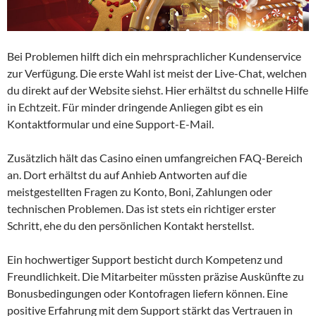
Bei Problemen hilft dich ein mehrsprachlicher Kundenservice
zur Verfügung. Die erste Wahl ist meist der Live-Chat, welchen
du direkt auf der Website siehst. Hier erhältst du schnelle Hilfe
in Echtzeit. Für minder dringende Anliegen gibt es ein
Kontaktformular und eine Support-E-Mail.
Zusätzlich hält das Casino einen umfangreichen FAQ-Bereich
an. Dort erhältst du auf Anhieb Antworten auf die
meistgestellten Fragen zu Konto, Boni, Zahlungen oder
technischen Problemen. Das ist stets ein richtiger erster
Schritt, ehe du den persönlichen Kontakt herstellst.
Ein hochwertiger Support besticht durch Kompetenz und
Freundlichkeit. Die Mitarbeiter müssten präzise Auskünfte zu
Bonusbedingungen oder Kontofragen liefern können. Eine
positive Erfahrung mit dem Support stärkt das Vertrauen in