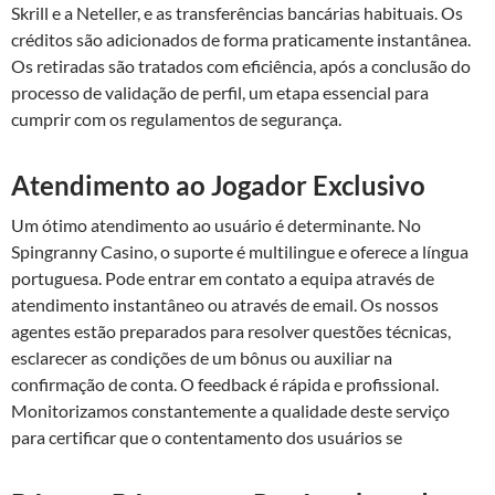
Skrill e a Neteller, e as transferências bancárias habituais. Os
créditos são adicionados de forma praticamente instantânea.
Os retiradas são tratados com eficiência, após a conclusão do
processo de validação de perfil, um etapa essencial para
cumprir com os regulamentos de segurança.
Atendimento ao Jogador Exclusivo
Um ótimo atendimento ao usuário é determinante. No
Spingranny Casino, o suporte é multilingue e oferece a língua
portuguesa. Pode entrar em contato a equipa através de
atendimento instantâneo ou através de email. Os nossos
agentes estão preparados para resolver questões técnicas,
esclarecer as condições de um bônus ou auxiliar na
confirmação de conta. O feedback é rápida e profissional.
Monitorizamos constantemente a qualidade deste serviço
para certificar que o contentamento dos usuários se