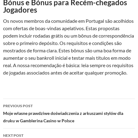
Bónus e Bónus para Recém-chegados
Jogadores
Os novos membros da comunidade em Portugal são acolhidos
com ofertas de boas-vindas apelativos. Estas propostas
podem incluir rodadas grátis ou um bônus de correspondência
sobre o primeiro depósito. Os requisitos e condições são
mostrados de forma clara. Estes bônus são uma boa forma de
aumentar o seu bankroll inicial e testar mais títulos em modo
real. A nossa recomendação é básica: leia sempre os requisitos
de jogadas associados antes de aceitar qualquer promoção.
Post
PREVIOUS POST
navigation
Moje własne prawdziwe doświadczenia z arkuszami stylów dla
druku w Gamblerina Casino w Polsce
NEXT POST