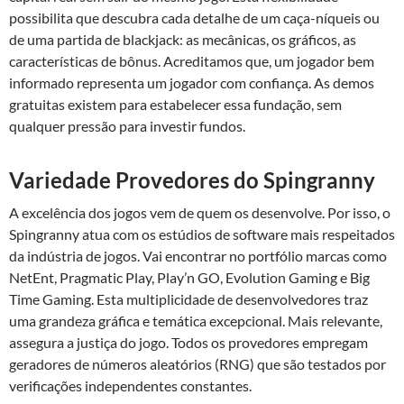
possibilita que descubra cada detalhe de um caça-níqueis ou
de uma partida de blackjack: as mecânicas, os gráficos, as
características de bônus. Acreditamos que, um jogador bem
informado representa um jogador com confiança. As demos
gratuitas existem para estabelecer essa fundação, sem
qualquer pressão para investir fundos.
Variedade Provedores do Spingranny
A excelência dos jogos vem de quem os desenvolve. Por isso, o
Spingranny atua com os estúdios de software mais respeitados
da indústria de jogos. Vai encontrar no portfólio marcas como
NetEnt, Pragmatic Play, Play’n GO, Evolution Gaming e Big
Time Gaming. Esta multiplicidade de desenvolvedores traz
uma grandeza gráfica e temática excepcional. Mais relevante,
assegura a justiça do jogo. Todos os provedores empregam
geradores de números aleatórios (RNG) que são testados por
verificações independentes constantes.