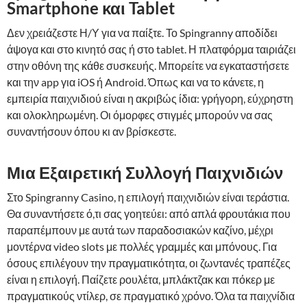
Smartphone και Tablet
Δεν χρειάζεστε Η/Υ για να παίξτε. Το Spingranny αποδίδει
άψογα και στο κινητό σας ή στο tablet. Η πλατφόρμα ταιριάζει
στην οθόνη της κάθε συσκευής. Μπορείτε να εγκαταστήσετε
και την app για iOS ή Android. Όπως και να το κάνετε, η
εμπειρία παιχνιδιού είναι η ακριβώς ίδια: γρήγορη, εύχρηστη
και ολοκληρωμένη. Οι όμορφες στιγμές μπορούν να σας
συναντήσουν όπου κι αν βρίσκεστε.
Μια Εξαιρετική Συλλογή Παιχνιδιών
Στο Spingranny Casino, η επιλογή παιχνιδιών είναι τεράστια.
Θα συναντήσετε ό,τι σας γοητεύει: από απλά φρουτάκια που
παραπέμπουν με αυτά των παραδοσιακών καζίνο, μέχρι
μοντέρνα video slots με πολλές γραμμές και μπόνους. Για
όσους επιλέγουν την πραγματικότητα, οι ζωντανές τραπέζες
είναι η επιλογή. Παίζετε ρουλέτα, μπλάκτζακ και πόκερ με
πραγματικούς ντίλερ, σε πραγματικό χρόνο. Όλα τα παιχνίδια