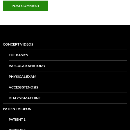
CONCEPT VIDEOS
THE BASICS
VASCULAR ANATOMY
PHYSICAL EXAM
ACCESS STENOSIS
DIALYSIS MACHINE
PATIENT VIDEOS
PATIENT 1