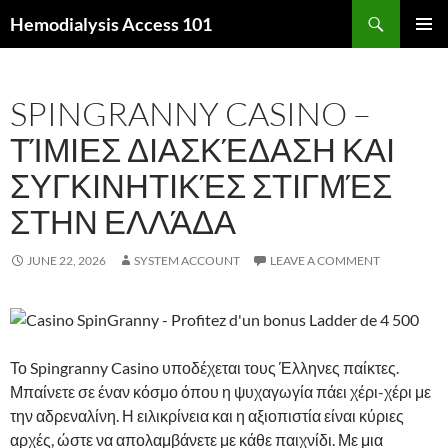
Skip
Search
Hemodialysis Access 101
to
PRIMAR
content
MENU
SPINGRANNY CASINO –
ΤΊΜΙΕΣ ΔΙΑΣΚΈΔΑΣΗ ΚΑΙ
ΣΥΓΚΙΝΗΤΙΚΈΣ ΣΤΙΓΜΈΣ
ΣΤΗΝ ΕΛΛΆΔΑ
JUNE 22, 2026
SYSTEM ACCOUNT
LEAVE A COMMENT
Το Spingranny Casino υποδέχεται τους Έλληνες παίκτες.
Μπαίνετε σε έναν κόσμο όπου η ψυχαγωγία πάει χέρι-χέρι με
την αδρεναλίνη. Η ειλικρίνεια και η αξιοπιστία είναι κύριες
αρχές, ώστε να απολαμβάνετε με κάθε παιχνίδι. Με μια