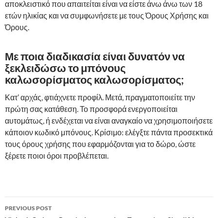
αποκλειστικό που απαιτείται είναι να είστε άνω άνω των 18
ετών ηλικίας και να συμφωνήσετε με τους Όρους Χρήσης και
Όρους.
Με ποια διαδικασία είναι δυνατόν να
ξεκλειδώσω το μπόνους
καλωσορίσματος καλωσορίσματος;
Κατ’ αρχάς, φτιάχνετε προφίλ. Μετά, πραγματοποιείτε την
πρώτη σας κατάθεση. Το προσφορά ενεργοποιείται
αυτομάτως, ή ενδέχεται να είναι αναγκαίο να χρησιμοποιήσετε
κάποιον κωδικό μπόνους. Κρίσιμο: ελέγξτε πάντα προσεκτικά
τους όρους χρήσης που εφαρμόζονται για το δώρο, ώστε
ξέρετε ποιοι όροι προβλέπεται.
Post
PREVIOUS POST