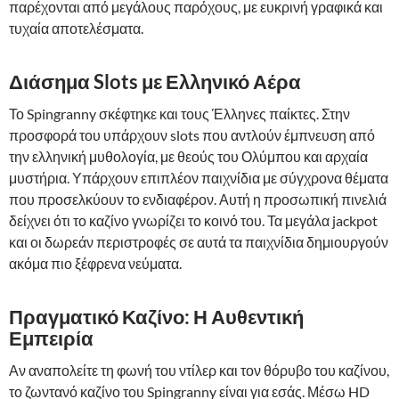
παρέχονται από μεγάλους παρόχους, με ευκρινή γραφικά και
τυχαία αποτελέσματα.
Διάσημα Slots με Ελληνικό Αέρα
Το Spingranny σκέφτηκε και τους Έλληνες παίκτες. Στην
προσφορά του υπάρχουν slots που αντλούν έμπνευση από
την ελληνική μυθολογία, με θεούς του Ολύμπου και αρχαία
μυστήρια. Υπάρχουν επιπλέον παιχνίδια με σύγχρονα θέματα
που προσελκύουν το ενδιαφέρον. Αυτή η προσωπική πινελιά
δείχνει ότι το καζίνο γνωρίζει το κοινό του. Τα μεγάλα jackpot
και οι δωρεάν περιστροφές σε αυτά τα παιχνίδια δημιουργούν
ακόμα πιο ξέφρενα νεύματα.
Πραγματικό Καζίνο: Η Αυθεντική
Εμπειρία
Αν αναπολείτε τη φωνή του ντίλερ και τον θόρυβο του καζίνου,
το ζωντανό καζίνο του Spingranny είναι για εσάς. Μέσω HD