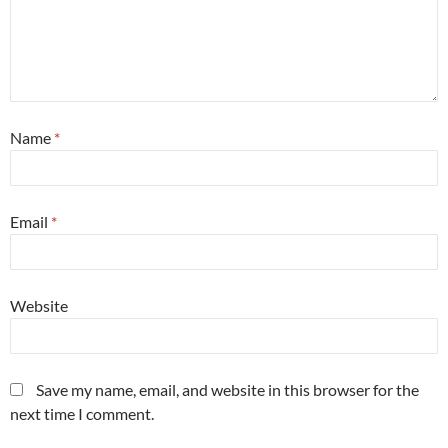
Name
*
Email
*
Website
Save my name, email, and website in this browser for the
next time I comment.