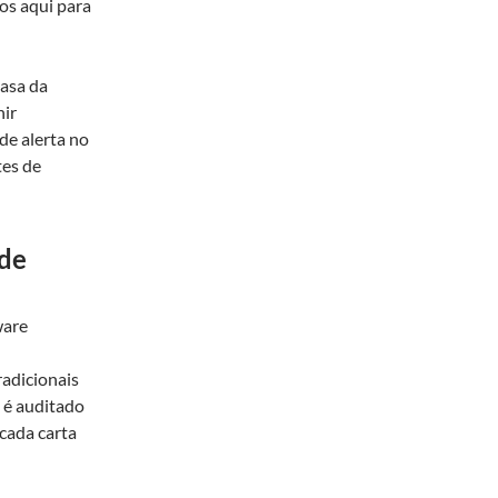
os aqui para
asa da
nir
de alerta no
tes de
 de
ware
adicionais
 é auditado
 cada carta