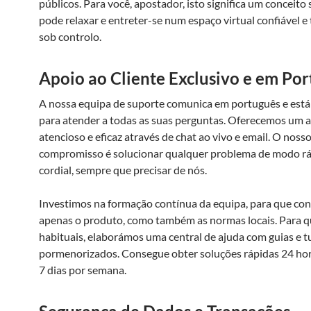
públicos. Para você, apostador, isto significa um conceito 
pode relaxar e entreter-se num espaço virtual confiável 
sob controlo.
Apoio ao Cliente Exclusivo e em Po
A nossa equipa de suporte comunica em português e está
para atender a todas as suas perguntas. Oferecemos um
atencioso e eficaz através de chat ao vivo e email. O noss
compromisso é solucionar qualquer problema de modo rá
cordial, sempre que precisar de nós.
Investimos na formação contínua da equipa, para que c
apenas o produto, como também as normas locais. Para 
habituais, elaborámos uma central de ajuda com guias e tu
pormenorizados. Consegue obter soluções rápidas 24 hora
7 dias por semana.