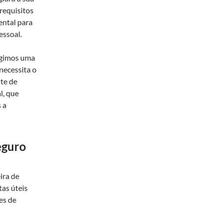
requisitos
ental para
essoal.
igimos uma
necessita o
te de
l, que
 a
eguro
ira de
tas úteis
es de