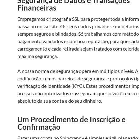
Segurança de Dados e Transações
Financeiras
Empregamos criptografia SSL para proteger toda a infor
passa no nosso site. Os seus dados privados e monetários
sempre seguros e blindados. Só trabalhamos com método
pagamento validados e com boa reputação, para que cad
carregamento e cada retirada sejam tratados com celerida
máxima segurança.
A nossa norma de segurança opera em múltiplos níveis. 
codificação, temos barreiras de segurança e protocolos r
verificação de identidade (KYC). Estes procedimentos i
acessos não autorizados e asseguram que só você tem o c
absoluto da sua conta e do seu dinheiro.
Um Procedimento de Inscrição e
Confirmação
Fazer uma conta no Spingranny é simples e ágil, planeado