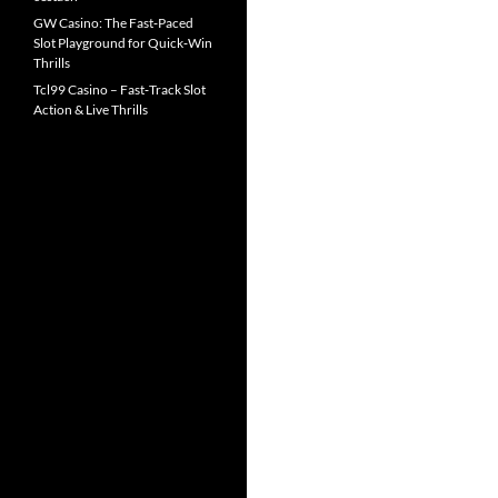
GW Casino: The Fast‑Paced
Slot Playground for Quick‑Win
Thrills
Tcl99 Casino – Fast‑Track Slot
Action & Live Thrills