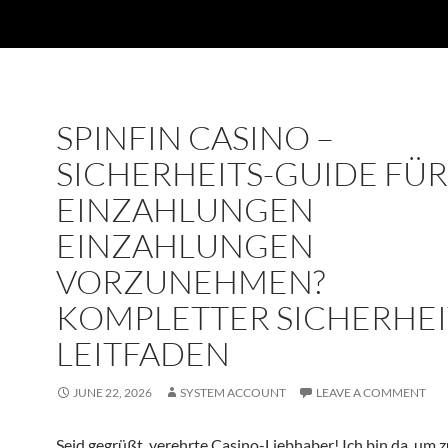
SPINFIN CASINO –
SICHERHEITS-GUIDE FÜR
EINZAHLUNGEN
EINZAHLUNGEN
VORZUNEHMEN?
KOMPLETTER SICHERHEI
LEITFADEN
JUNE 22, 2026
SYSTEM ACCOUNT
LEAVE A COMMENT
Seid gegrüßt, verehrte Casino-Liebhaber! Ich bin da, u