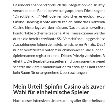
Besonders spannend finde ich die Integration von Trustly
verschiedenen Banküberweisungsoptionen. Diese sogen
“Direct Banking” Methoden ermöglichen es euch, direkt 
Online-Banking-Konto aus zu zahlen, ohne dass Kartende
Casino hinterlegt werden müssen. Das bietet eine weiter
komfortable Sicherheitsebene. Alle Transaktionen werden 
durch die bereits erwähnte SSL-Verschlüsselung geschützt
Auszahlungen folgen dem gleichen sicheren Prinzip: Das 
nur an verifizierte Konten zurücküberwiesen, die auf den
Spielernamen registriert sind. Dieses Prinzip verhindert 
effektiv. Die Bearbeitungszeiten sind transparent angege
schätze die klare Kommunikation zu etwaigen Limits sehr.
kein Raum für unangenehme Überraschungen.
Mein Urteil: Spinfin Casino als zuver
Wahl für einheimische Spieler
Nach dieser intensiven Untersuchung aller Sicherheitsas