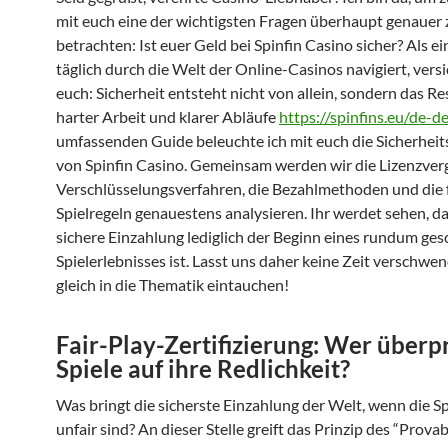
mit euch eine der wichtigsten Fragen überhaupt genauer 
betrachten: Ist euer Geld bei Spinfin Casino sicher? Als ein
täglich durch die Welt der Online-Casinos navigiert, versi
euch: Sicherheit entsteht nicht von allein, sondern das Re
harter Arbeit und klarer Abläufe
https://spinfins.eu/de-de
umfassenden Guide beleuchte ich mit euch die Sicherheit
von Spinfin Casino. Gemeinsam werden wir die Lizenzverg
Verschlüsselungsverfahren, die Bezahlmethoden und die 
Spielregeln genauestens analysieren. Ihr werdet sehen, da
sichere Einzahlung lediglich der Beginn eines rundum ge
Spielerlebnisses ist. Lasst uns daher keine Zeit verschwe
gleich in die Thematik eintauchen!
Fair-Play-Zertifizierung: Wer überpr
Spiele auf ihre Redlichkeit?
Was bringt die sicherste Einzahlung der Welt, wenn die Sp
unfair sind? An dieser Stelle greift das Prinzip des “Provab