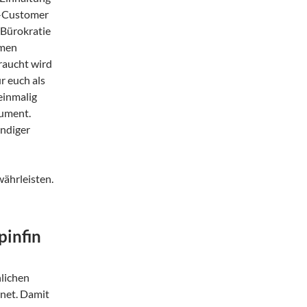
r-Customer
 Bürokratie
hmen
braucht wird
r euch als
 einmalig
kument.
endiger
ährleisten.
pinfin
nlichen
rnet. Damit