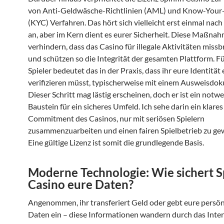
von Anti-Geldwäsche-Richtlinien (AML) und Know-You
(KYC) Verfahren. Das hört sich vielleicht erst einmal nach
an, aber im Kern dient es eurer Sicherheit. Diese Maßna
verhindern, dass das Casino für illegale Aktivitäten miss
und schützen so die Integrität der gesamten Plattform. Fü
Spieler bedeutet das in der Praxis, dass ihr eure Identität
verifizieren müsst, typischerweise mit einem Ausweisdo
Dieser Schritt mag lästig erscheinen, doch er ist ein notw
Baustein für ein sicheres Umfeld. Ich sehe darin ein klares
Commitment des Casinos, nur mit seriösen Spielern
zusammenzuarbeiten und einen fairen Spielbetrieb zu gew
Eine gültige Lizenz ist somit die grundlegende Basis.
Moderne Technologie: Wie sichert S
Casino eure Daten?
Angenommen, ihr transferiert Geld oder gebt eure persö
Daten ein – diese Informationen wandern durch das Inte