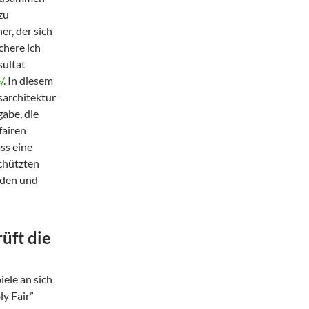
zu
er, der sich
chere ich
sultat
/
. In diesem
sarchitektur
abe, die
fairen
ss eine
schützten
nden und
üft die
iele an sich
ly Fair”