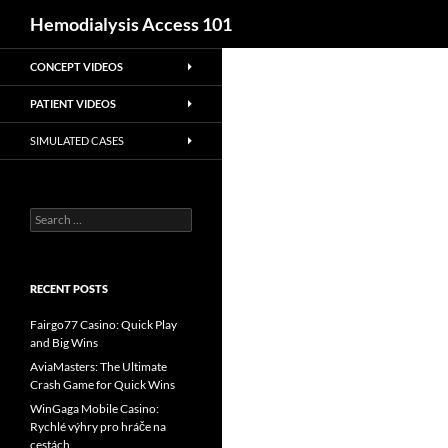
Search
Hemodialysis Access 101
Skip
CONCEPT VIDEOS
to
content
PATIENT VIDEOS
SIMULATED CASES
Search
for:
RECENT POSTS
Fairgo77 Casino: Quick Play
and Big Wins
AviaMasters: The Ultimate
Crash Game for Quick Wins
WinGaga Mobile Casino:
Rychlé výhry pro hráče na
cestách