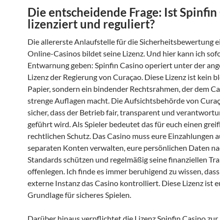
Die entscheidende Frage: Ist Spinfin
lizenziert und reguliert?
Die allererste Anlaufstelle für die Sicherheitsbewertung e
Online-Casinos bildet seine Lizenz. Und hier kann ich sof
Entwarnung geben: Spinfin Casino operiert unter der an
Lizenz der Regierung von Curaçao. Diese Lizenz ist kein b
Papier, sondern ein bindender Rechtsrahmen, der dem Ca
strenge Auflagen macht. Die Aufsichtsbehörde von Curaça
sicher, dass der Betrieb fair, transparent und verantwor
geführt wird. Als Spieler bedeutet das für euch einen grei
rechtlichen Schutz. Das Casino muss eure Einzahlungen a
separaten Konten verwalten, eure persönlichen Daten n
Standards schützen und regelmäßig seine finanziellen Tr
offenlegen. Ich finde es immer beruhigend zu wissen, dass
externe Instanz das Casino kontrolliert. Diese Lizenz ist 
Grundlage für sicheres Spielen.
Darüber hinaus verpflichtet die Lizenz Spinfin Casino zur