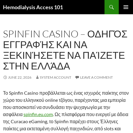
Skip
Search
Hemodialysis Access 101
to
PRIMAR
content
MENU
SPINFIN CASINO – ΟΔΗΓΌΣ
ΕΓΓΡΑΦΉΣ ΚΑΙ ΝΑ
ΞΕΚΙΝΉΣΕΤΕ ΝΑ ΠΑΊΖΕΤΕ
ΣΤΗΝ ΕΛΛΆΔΑ
JUNE 22, 2026
SYSTEM ACCOUNT
LEAVE A COMMENT
Το Spinfin Casino προβάλλεται ως ένας ισχυρός παίκτης στον
χώρο του ελληνικού online τζόγου, παρέχοντας μια εμπειρία
που αποσκοπεί να συνδυάσει την ψυχαγωγία με την
ασφάλεια
spinfin.eu.com
. Ως πλατφόρμα που ενεργεί με άδεια
της Curacao eGaming, το Spinfin παρέχει στους Έλληνες
παίκτες μια εκτεταμένη συλλογή παιχνιδιών, από slots και