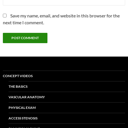
Save my name, email, and website in this browser for the
next time I comment.
CONCEPT VIDEOS
THE BASICS
VASCULAR ANATOMY
PHYSICAL EXAM
ACCESS STENOSIS