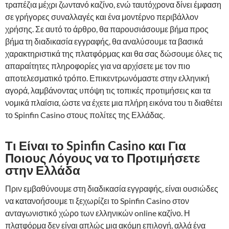
τραπέζια μέχρι ζωντανό καζίνο, ενώ ταυτόχρονα δίνει έμφαση
σε γρήγορες συναλλαγές και ένα μοντέρνο περιβάλλον
χρήσης. Σε αυτό το άρθρο, θα παρουσιάσουμε βήμα προς
βήμα τη διαδικασία εγγραφής, θα αναλύσουμε τα βασικά
χαρακτηριστικά της πλατφόρμας και θα σας δώσουμε όλες τις
απαραίτητες πληροφορίες για να αρχίσετε με τον πιο
αποτελεσματικό τρόπο. Επικεντρωνόμαστε στην ελληνική
αγορά, λαμβάνοντας υπόψη τις τοπικές προτιμήσεις και τα
νομικά πλαίσια, ώστε να έχετε μια πλήρη εικόνα του τι διαθέτει
το Spinfin Casino στους πολίτες της Ελλάδας.
Τι Είναι το Spinfin Casino και Για
Ποιους Λόγους να το Προτιμήσετε
στην Ελλάδα
Πριν εμβαθύνουμε στη διαδικασία εγγραφής, είναι ουσιώδες
να κατανοήσουμε τι ξεχωρίζει το Spinfin Casino στον
ανταγωνιστικό χώρο των ελληνικών online καζίνο. Η
πλατφόρμα δεν είναι απλώς μια ακόμη επιλογή, αλλά ένα