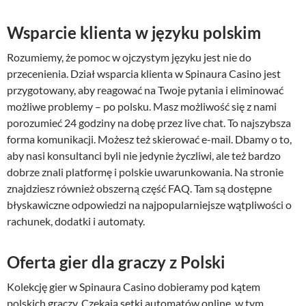
Wsparcie klienta w języku polskim
Rozumiemy, że pomoc w ojczystym języku jest nie do
przecenienia. Dział wsparcia klienta w Spinaura Casino jest
przygotowany, aby reagować na Twoje pytania i eliminować
możliwe problemy – po polsku. Masz możliwość się z nami
porozumieć 24 godziny na dobę przez live chat. To najszybsza
forma komunikacji. Możesz też skierować e-mail. Dbamy o to,
aby nasi konsultanci byli nie jedynie życzliwi, ale też bardzo
dobrze znali platformę i polskie uwarunkowania. Na stronie
znajdziesz również obszerną część FAQ. Tam są dostępne
błyskawiczne odpowiedzi na najpopularniejsze wątpliwości o
rachunek, dodatki i automaty.
Oferta gier dla graczy z Polski
Kolekcję gier w Spinaura Casino dobieramy pod kątem
polskich graczy. Czekają setki automatów online, w tym