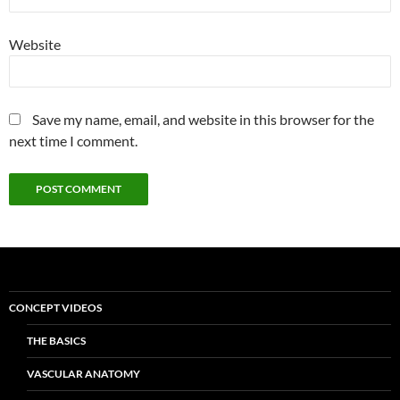
Website
Save my name, email, and website in this browser for the
next time I comment.
CONCEPT VIDEOS
THE BASICS
VASCULAR ANATOMY