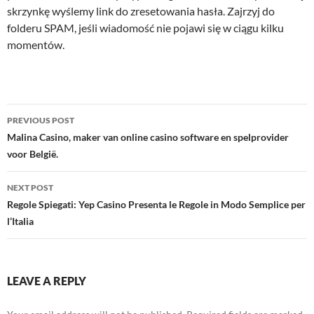
skrzynkę wyślemy link do zresetowania hasła. Zajrzyj do
folderu SPAM, jeśli wiadomość nie pojawi się w ciągu kilku
momentów.
Post
PREVIOUS POST
navigation
Malina Casino, maker van online casino software en spelprovider
voor België.
NEXT POST
Regole Spiegati: Yep Casino Presenta le Regole in Modo Semplice per
l’Italia
LEAVE A REPLY