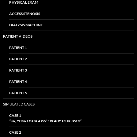
PHYSICAL EXAM
ACCESS STENOSIS
DIALYSIS MACHINE
PATIENT VIDEOS
PATIENT 1
PATIENT 2
PATIENT 3
PATIENT 4
PATIENT 5
SIMULATED CASES
CASE 1
“SIR, YOUR FISTULA ISN’T READY TO BE USED”
CASE 2