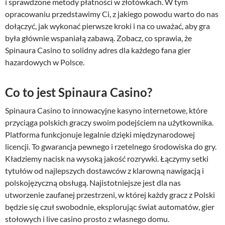
i sprawdzone metody płatności w złotówkach. W tym
opracowaniu przedstawimy Ci, z jakiego powodu warto do nas
dołączyć, jak wykonać pierwsze kroki i na co uważać, aby gra
była głównie wspaniałą zabawą. Zobacz, co sprawia, że
Spinaura Casino to solidny adres dla każdego fana gier
hazardowych w Polsce.
Co to jest Spinaura Casino?
Spinaura Casino to innowacyjne kasyno internetowe, które
przyciąga polskich graczy swoim podejściem na użytkownika.
Platforma funkcjonuje legalnie dzięki międzynarodowej
licencji. To gwarancja pewnego i rzetelnego środowiska do gry.
Kładziemy nacisk na wysoką jakość rozrywki. Łączymy setki
tytułów od najlepszych dostawców z klarowną nawigacją i
polskojęzyczną obsługą. Najistotniejsze jest dla nas
utworzenie zaufanej przestrzeni, w której każdy gracz z Polski
będzie się czuł swobodnie, eksplorując świat automatów, gier
stołowych i live casino prosto z własnego domu.