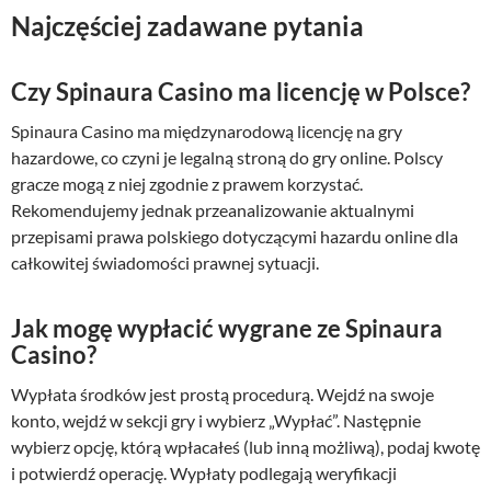
Najczęściej zadawane pytania
Czy Spinaura Casino ma licencję w Polsce?
Spinaura Casino ma międzynarodową licencję na gry
hazardowe, co czyni je legalną stroną do gry online. Polscy
gracze mogą z niej zgodnie z prawem korzystać.
Rekomendujemy jednak przeanalizowanie aktualnymi
przepisami prawa polskiego dotyczącymi hazardu online dla
całkowitej świadomości prawnej sytuacji.
Jak mogę wypłacić wygrane ze Spinaura
Casino?
Wypłata środków jest prostą procedurą. Wejdź na swoje
konto, wejdź w sekcji gry i wybierz „Wypłać”. Następnie
wybierz opcję, którą wpłacałeś (lub inną możliwą), podaj kwotę
i potwierdź operację. Wypłaty podlegają weryfikacji