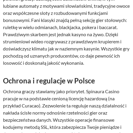
lubiane automaty z motywami słowiańskimi, tradycyjne owoce
oraz współczesne sloty z rozbudowanymi funkcjami
bonusowymi. Fani klasyki znajdą pełną sekcję gier stołowych:
ruletkę w wielu odmianach, blackjacka, pokera i baccarat.
Prawdziwym skarbem jest jednak kasyno na żywo. Dzięki
strumieniowi wideo rozgrywasz z prawdziwym krupierem i
doświadczysz klimatu jak w naziemnym kasynie. Wszystkie gry
pochodzą od uznanych producentów, co daje pewność ich
losowość i doskonałą jakość wykonania.
Ochrona i regulacje w Polsce
Ochrona graczy stawiamy jako priorytet. Spinaura Casino
pracuje w na podstawie cenioną licencję hazardową (na
przykład Curacao). Zezwolenie ta reguluje naszą działalność i
nakłada ścisłe normy odnośnie rzetelności gier oraz
bezpieczeństwa danych. Wszystkie operacje finansowe
kodujemy metodą SSL, która zabezpiecza Twoje pieniądze i