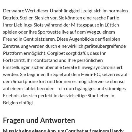
Der wahre Wert dieser Unabhängigkeit zeigt sich im normalen
Betrieb. Stellen Sie sich vor, Sie könnten eine rasche Partie
Ihrer Lieblings-Slots während der Mittagspause in Lüttich
spielen oder Ihre Sportwette live auf dem Weg zu einem
Freund in Gent platzieren. Diese Augenblicke der flexiblen
Zerstreuung werden durch eine wirklich geräteübergreifende
Plattform ermöglicht. Corgibet sorgt dafür, dass Ihr
Fortschritt, Ihr Kontostand und Ihre persönlichen
Einstellungen sicher über alle Geräte hinweg synchronisiert
werden. Sie beginnen Ihr Spiel auf dem Heim-PC, setzen es auf
dem Smartphone fort und können es möglicherweise ebenso
auf einem Tablet beenden – ein durchgängiges und stimmiges
Erlebnis, das sich perfekt in das vielseitige Stadtleben in
Belgien einfügt.
Fragen und Antworten
Muss ich eine eigene App, um Corgibet auf meinem Handy