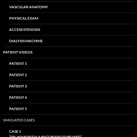
VASCULAR ANATOMY
PHYSICAL EXAM
ACCESS STENOSIS
DIALYSIS MACHINE
PATIENT VIDEOS
PATIENT 1
PATIENT 2
PATIENT 3
PATIENT 4
PATIENT 5
SIMULATED CASES
CASE 1
“SIR, YOUR FISTULA ISN’T READY TO BE USED”