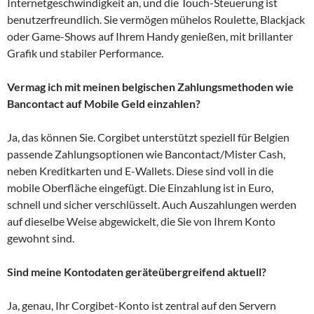
Internetgeschwindigkeit an, und die Touch-Steuerung ist
benutzerfreundlich. Sie vermögen mühelos Roulette, Blackjack
oder Game-Shows auf Ihrem Handy genießen, mit brillanter
Grafik und stabiler Performance.
Vermag ich mit meinen belgischen Zahlungsmethoden wie
Bancontact auf Mobile Geld einzahlen?
Ja, das können Sie. Corgibet unterstützt speziell für Belgien
passende Zahlungsoptionen wie Bancontact/Mister Cash,
neben Kreditkarten und E-Wallets. Diese sind voll in die
mobile Oberfläche eingefügt. Die Einzahlung ist in Euro,
schnell und sicher verschlüsselt. Auch Auszahlungen werden
auf dieselbe Weise abgewickelt, die Sie von Ihrem Konto
gewohnt sind.
Sind meine Kontodaten geräteübergreifend aktuell?
Ja, genau, Ihr Corgibet-Konto ist zentral auf den Servern