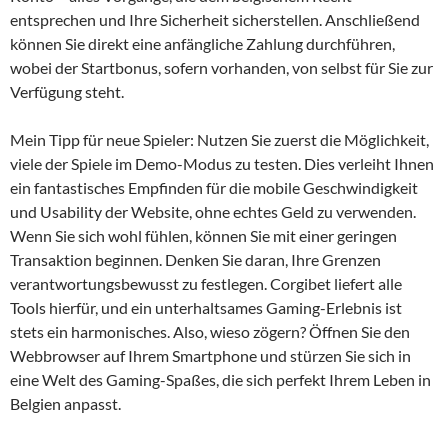
entsprechen und Ihre Sicherheit sicherstellen. Anschließend
können Sie direkt eine anfängliche Zahlung durchführen,
wobei der Startbonus, sofern vorhanden, von selbst für Sie zur
Verfügung steht.
Mein Tipp für neue Spieler: Nutzen Sie zuerst die Möglichkeit,
viele der Spiele im Demo-Modus zu testen. Dies verleiht Ihnen
ein fantastisches Empfinden für die mobile Geschwindigkeit
und Usability der Website, ohne echtes Geld zu verwenden.
Wenn Sie sich wohl fühlen, können Sie mit einer geringen
Transaktion beginnen. Denken Sie daran, Ihre Grenzen
verantwortungsbewusst zu festlegen. Corgibet liefert alle
Tools hierfür, und ein unterhaltsames Gaming-Erlebnis ist
stets ein harmonisches. Also, wieso zögern? Öffnen Sie den
Webbrowser auf Ihrem Smartphone und stürzen Sie sich in
eine Welt des Gaming-Spaßes, die sich perfekt Ihrem Leben in
Belgien anpasst.