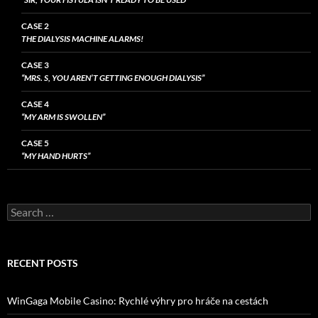
CASE 2
THE DIALYSIS MACHINE ALARMS!
CASE 3
“MRS. S, YOU AREN’T GETTING ENOUGH DIALYSIS”
CASE 4
“MY ARM IS SWOLLEN”
CASE 5
“MY HAND HURTS”
Search
for:
RECENT POSTS
WinGaga Mobile Casino: Rychlé výhry pro hráče na cestách