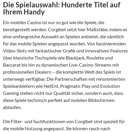
Die Spielauswahl: Hunderte Titel auf
Ihrem Handy
Ein mobiles Casino ist nur so gut wie die Spiele, die
bereitgestellt werden. Corgibet setzt hier Maßstäbe, indem es
eine umfangreiche Auswahl an Spielen anbietet, die sämtlich
für das mobile Spielen angepasst wurden. Von faszinierenden
Video-Slots mit fantastischer Grafik und innovativen Features
über klassische Tischspiele wie Blackjack, Roulette und
Baccarat bis hin zu dynamischen Live-Casino-Streams mit
professionellen Dealern – die komplette Welt des Spiels ist
unterwegs verfügbar. Die Partnerschaften mit renommierten
Spieleanbietern wie NetEnt, Pragmatic Play und Evolution
Gaming stellen nicht nur Qualität sicher, sondern auch, dass
diese Spiele technisch perfekt auf mobilen Bildschirmen
ablaufen.
Die Filter- und Suchfunktionen von Corgibet sind speziell für
die mobile Nutzung angepasst. Sie können rasch nach