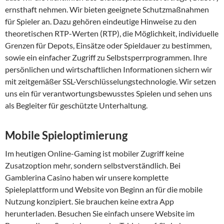
ernsthaft nehmen. Wir bieten geeignete Schutzmaßnahmen
für Spieler an. Dazu gehören eindeutige Hinweise zu den
theoretischen RTP-Werten (RTP), die Möglichkeit, individuelle
Grenzen für Depots, Einsätze oder Spieldauer zu bestimmen,
sowie ein einfacher Zugriff zu Selbstsperrprogrammen. Ihre
persönlichen und wirtschaftlichen Informationen sichern wir
mit zeitgemäßer SSL-Verschlüsselungstechnologie. Wir setzen
uns ein für verantwortungsbewusstes Spielen und sehen uns
als Begleiter für geschützte Unterhaltung.
Mobile Spieloptimierung
Im heutigen Online-Gaming ist mobiler Zugriff keine
Zusatzoption mehr, sondern selbstverständlich. Bei
Gamblerina Casino haben wir unsere komplette
Spieleplattform und Website von Beginn an für die mobile
Nutzung konzipiert. Sie brauchen keine extra App
herunterladen. Besuchen Sie einfach unsere Website im