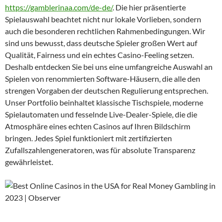
https://gamblerinaa.com/de-de/
. Die hier präsentierte
Spielauswahl beachtet nicht nur lokale Vorlieben, sondern
auch die besonderen rechtlichen Rahmenbedingungen. Wir
sind uns bewusst, dass deutsche Spieler großen Wert auf
Qualität, Fairness und ein echtes Casino-Feeling setzen.
Deshalb entdecken Sie bei uns eine umfangreiche Auswahl an
Spielen von renommierten Software-Häusern, die alle den
strengen Vorgaben der deutschen Regulierung entsprechen.
Unser Portfolio beinhaltet klassische Tischspiele, moderne
Spielautomaten und fesselnde Live-Dealer-Spiele, die die
Atmosphäre eines echten Casinos auf Ihren Bildschirm
bringen. Jedes Spiel funktioniert mit zertifizierten
Zufallszahlengeneratoren, was für absolute Transparenz
gewährleistet.