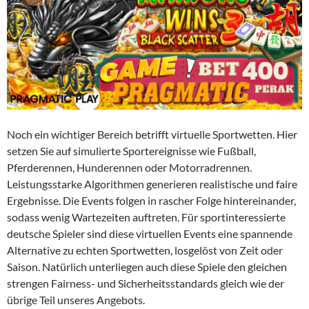
Noch ein wichtiger Bereich betrifft virtuelle Sportwetten. Hier
setzen Sie auf simulierte Sportereignisse wie Fußball,
Pferderennen, Hunderennen oder Motorradrennen.
Leistungsstarke Algorithmen generieren realistische und faire
Ergebnisse. Die Events folgen in rascher Folge hintereinander,
sodass wenig Wartezeiten auftreten. Für sportinteressierte
deutsche Spieler sind diese virtuellen Events eine spannende
Alternative zu echten Sportwetten, losgelöst von Zeit oder
Saison. Natürlich unterliegen auch diese Spiele den gleichen
strengen Fairness- und Sicherheitsstandards gleich wie der
übrige Teil unseres Angebots.