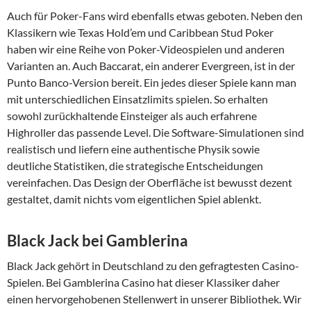
Auch für Poker-Fans wird ebenfalls etwas geboten. Neben den
Klassikern wie Texas Hold’em und Caribbean Stud Poker
haben wir eine Reihe von Poker-Videospielen und anderen
Varianten an. Auch Baccarat, ein anderer Evergreen, ist in der
Punto Banco-Version bereit. Ein jedes dieser Spiele kann man
mit unterschiedlichen Einsatzlimits spielen. So erhalten
sowohl zurückhaltende Einsteiger als auch erfahrene
Highroller das passende Level. Die Software-Simulationen sind
realistisch und liefern eine authentische Physik sowie
deutliche Statistiken, die strategische Entscheidungen
vereinfachen. Das Design der Oberfläche ist bewusst dezent
gestaltet, damit nichts vom eigentlichen Spiel ablenkt.
Black Jack bei Gamblerina
Black Jack gehört in Deutschland zu den gefragtesten Casino-
Spielen. Bei Gamblerina Casino hat dieser Klassiker daher
einen hervorgehobenen Stellenwert in unserer Bibliothek. Wir