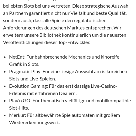
beliebten Slots bei uns vertreten. Diese strategische Auswahl
an Partnern garantiert nicht nur Vielfalt und beste Qualität,
sondern auch, dass alle Spiele den regulatorischen
Anforderungen des deutschen Marktes entsprechen. Wir
erweitern unsere Bibliothek kontinuierlich um die neuesten
Veröffentlichungen dieser Top-Entwickler.
NetEnt: Für bahnbrechende Mechanics und kinoreife
Grafik in Slots.
Pragmatic Play: Für eine riesige Auswahl an risikoreichen
Slots und Live-Spielen.
Evolution Gaming: Für das erstklassige Live-Casino-
Erlebnis mit erfahrenen Dealern.
Play’n GO: Für thematisch vielfältige und mobilkompatible
Slot-Hits.
Merkur: Für altbewährte Spielautomaten mit großem
Wiedererkennungswert.