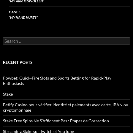
“MY ARM IS SWOLLEN”
CASE 5
“MY HAND HURTS”
Search
for:
RECENT POSTS
Powbet: Quick‑Fire Slots and Sports Betting for Rapid‑Play
Enthusiasts
Stake
Betify Casino pour vérifier identité et paiements avec carte, IBAN ou
cryptomonnaie
Stake Free Spins Ne S’Affichent Pas : Étapes de Correction
Streaming Stake sur Twitch et YouTube