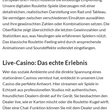
Unsere digitalen Roulette-Spiele überzeugen mit einer
detailreichen, realistischen Darstellung von Rad und Tableau.
Sie vermögen zwischen verschiedenen Einsätzen auswählen
und Ihre gewünschten Zahlen oder Kombinationen setzen. Die
Oberfläche zeigt übersichtlich die letzten Gewinnzahlen und
Statistiken aus, was Neulingen wie erfahrenen Spielern nützt.
Das klassische Roulette-Feeling wird durch ansprechende
Animationen und Soundeffekte vollendet eingefangen.
Live-Casino: Das echte Erlebnis
Wer das soziale Ambiente und die direkte Spannung eines
stationären Casinos vermisst hat, entdeckt in unserem Live
Casino die perfekte Antwort. Hier streamen wir Spiele in
Echtzeit aus professionellen Studios mit authentischen,
freundlichen Dealern direkt auf Ihr Gerät. Sie beobachten den
Dealer live, wie er Karten mischt oder die Roulette-Kugel wirft.
Über eine Chat-Funktion können Sie mit dem Dealer und den