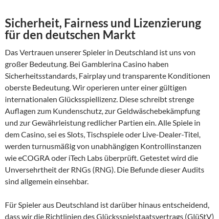
Sicherheit, Fairness und Lizenzierung
für den deutschen Markt
Das Vertrauen unserer Spieler in Deutschland ist uns von
großer Bedeutung. Bei Gamblerina Casino haben
Sicherheitsstandards, Fairplay und transparente Konditionen
oberste Bedeutung. Wir operieren unter einer gültigen
internationalen Glücksspiellizenz. Diese schreibt strenge
Auflagen zum Kundenschutz, zur Geldwäschebekämpfung
und zur Gewährleistung redlicher Partien ein. Alle Spiele in
dem Casino, sei es Slots, Tischspiele oder Live-Dealer-Titel,
werden turnusmäßig von unabhängigen Kontrollinstanzen
wie eCOGRA oder iTech Labs überprüft. Getestet wird die
Unversehrtheit der RNGs (RNG). Die Befunde dieser Audits
sind allgemein einsehbar.
Für Spieler aus Deutschland ist darüber hinaus entscheidend,
dass wir die Richtlinien des Glücksspielstaatsvertrags (GlüStV)