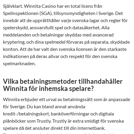
Självklart. Winnita Casino har en total licens från
Spelinspektionen (SGA), tillsynsmyndigheten i Sverige. Det
innebär att de upprätthåller varje svenska lagar och regler för
spelerskydd, ansvarsfullt spel och datasäkerhet. Alla
meddelanden och betalningar skyddas med avancerad
kryptering, och dina spelmedel förvaras på separata, skyddade
konton. Att de har valt den svenska licensen är den starkaste
indikationen på deras allvar och respekt för den svenska
spelmarknaden.
Vilka betalningsmetoder tillhandahåller
Winnita för inhemska spelare?
Winnita erbjuder ett urval av betalningssätt som är anpassade
för Sverige. Du kan bland annat använda
kredit-/betalningskort, banköverförningar och digitala
plånböcker som Trustly. Trustly är extra smidigt för svenska
spelare då det ansluter direkt till din internetbank.