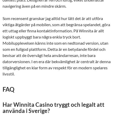
navigering även på en mindre skärm.
Som recensent granskar jag alltid hur lätt det är att utföra
viktiga åtgärder på mobilen, som att begränsa spelandet, göra
ett uttag eller finna kontaktinformation. På Winnita är allt
logiskt uppbyggt bara några enkla tryck bort.
Mobilupplevelsen känns inte som en nedtonad version, utan
som en fullgod plattform. Detta är en betydande fördel och
bevisar att de övervägt hela användarresan, inte bara
datorversionen. I en era där bekvämlighet är centralt är denna
tillgänglighet en klar form av respekt för en modern spelares
livsstil.
FAQ
Har Winnita Casino tryggt och legalt att
använda i Sverige?