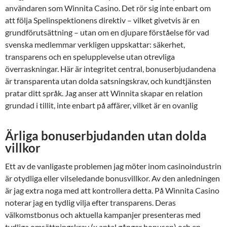
användaren som Winnita Casino. Det rör sig inte enbart om
att följa Spelinspektionens direktiv – vilket givetvis är en
grundförutsättning – utan om en djupare förståelse för vad
svenska medlemmar verkligen uppskattar: säkerhet,
transparens och en spelupplevelse utan otrevliga
överraskningar. Här är integritet central, bonuserbjudandena
är transparenta utan dolda satsningskrav, och kundtjänsten
pratar ditt språk. Jag anser att Winnita skapar en relation
grundad i tillit, inte enbart på affärer, vilket är en ovanlig
Ärliga bonuserbjudanden utan dolda
villkor
Ett av de vanligaste problemen jag möter inom casinoindustrin
är otydliga eller vilseledande bonusvillkor. Av den anledningen
är jag extra noga med att kontrollera detta. På Winnita Casino
noterar jag en tydlig vilja efter transparens. Deras
välkomstbonus och aktuella kampanjer presenteras med
tydliga omsättningskrav (x antal gånger bonusen) och en