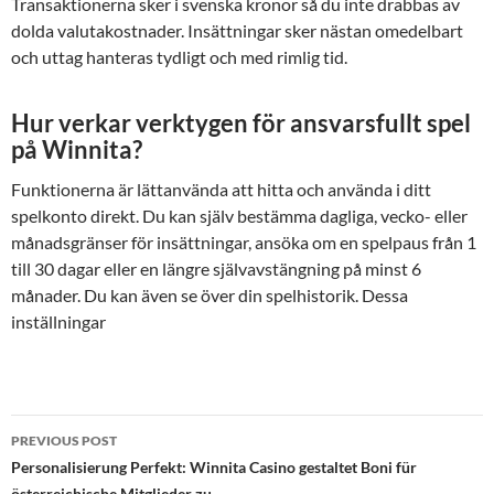
Transaktionerna sker i svenska kronor så du inte drabbas av
dolda valutakostnader. Insättningar sker nästan omedelbart
och uttag hanteras tydligt och med rimlig tid.
Hur verkar verktygen för ansvarsfullt spel
på Winnita?
Funktionerna är lättanvända att hitta och använda i ditt
spelkonto direkt. Du kan själv bestämma dagliga, vecko- eller
månadsgränser för insättningar, ansöka om en spelpaus från 1
till 30 dagar eller en längre självavstängning på minst 6
månader. Du kan även se över din spelhistorik. Dessa
inställningar
Post
PREVIOUS POST
navigation
Personalisierung Perfekt: Winnita Casino gestaltet Boni für
österreichische Mitglieder zu