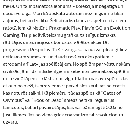
mērā. Un tā ir pamatota lepnums – kolekcija ir bagātīga un
daudzveidīga. Man kā apskata autoram nozīmīgs ir ne tikai
apjoms, bet arī izcilība. Šeit atradīs daudzus spēļu no tādiem
ražotājiem kā NetEnt, Pragmatic Play, Play’n GO un Evolution
Gaming. Tas piedāvā teicamu grafiku, taisnīgus izmaksu
rādītājus un aizraujošus bonusus. Vēlētos akcentēt
progresīvos džekpotus. Tieši svarīgākā balva var pieaugt līdz
neticamām summām, un daudz no šiem džekpotiem ir
atrodami arī Latvijas spēlētājiem. No spēlēm par vēsturiskām
civilizācijām līdz mūsdienīgiem sižetiem ar bezmaksas spēlēm
un reizinātājiem – klāsts ir milzīga. Platforma savu spēļu izlasi
atjaunina bieži, tāpēc vienmēr parādīsies kaut kas neierasts,
kas noturēs saikni. Kā piemēru, tādas spēles kā “Gates of
Olympus” vai “Book of Dead” sniedz ne tikai regulārus
laimestus, bet arī pavairotājus, kas var pārsniegt 5000x no
jūsu likmes. Tas no viena grieziena var izraisīt revolucionāru
uzvaru.