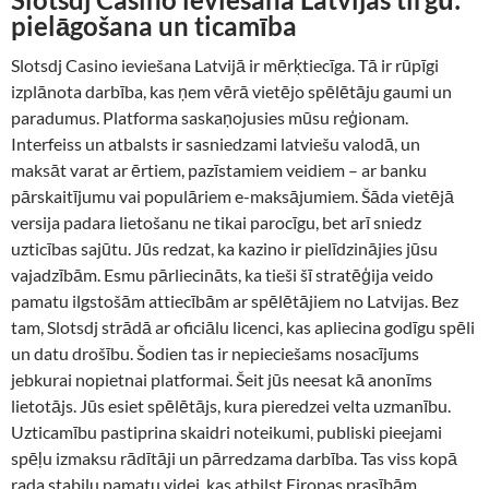
pielāgošana un ticamība
Slotsdj Casino ieviešana Latvijā ir mērķtiecīga. Tā ir rūpīgi
izplānota darbība, kas ņem vērā vietējo spēlētāju gaumi un
paradumus. Platforma saskaņojusies mūsu reģionam.
Interfeiss un atbalsts ir sasniedzami latviešu valodā, un
maksāt varat ar ērtiem, pazīstamiem veidiem – ar banku
pārskaitījumu vai populāriem e-maksājumiem. Šāda vietējā
versija padara lietošanu ne tikai parocīgu, bet arī sniedz
uzticības sajūtu. Jūs redzat, ka kazino ir pielīdzinājies jūsu
vajadzībām. Esmu pārliecināts, ka tieši šī stratēģija veido
pamatu ilgstošām attiecībām ar spēlētājiem no Latvijas. Bez
tam, Slotsdj strādā ar oficiālu licenci, kas apliecina godīgu spēli
un datu drošību. Šodien tas ir nepieciešams nosacījums
jebkurai nopietnai platformai. Šeit jūs neesat kā anonīms
lietotājs. Jūs esiet spēlētājs, kura pieredzei velta uzmanību.
Uzticamību pastiprina skaidri noteikumi, publiski pieejami
spēļu izmaksu rādītāji un pārredzama darbība. Tas viss kopā
rada stabilu pamatu videi, kas atbilst Eiropas prasībām.