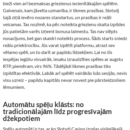
bieži vien arī bezmaksas griezienus iecienītākajām spēlēm.
Galvenais, kam jāvelta uzmanība, ir likmes prasības. Slotsdj
šajā ziņā ievēro nozares standartus, un prasības ir reāli
veicamas. Tas nozīmē, ka pēc noteikta griezienu skaita izpildes
jūs patiešām varēs izņemt bonusa laimestu. Tas nav slēpts
nosacījums, bet gan skaidri noteikts process. Šāds starts sniedz
reālu priekšrocību. Jūs varat izpētīt platformu, atrast sev
vēlamo spēli, un to darīt ar papildu līdzekļiem. Lai no šīs
iespējas iegūtu visvairāk, iesaku izraudzīties spēles ar augstu
RTP, piemēram, virs 96%. Tādējādi likmes prasības tiks
izpildītas efektīvāk. Labāk arī spēlēt vairākās īsās sesijās, nevis
visu uzreiz – papildu kapitāls nevar novest pie pārsteidzošiem
lēmumiem.
Automātu spēļu klāsts: no
tradicionālajām līdz progresīvajām
džekpotiem
Spēļu automāti ir tas, ar ko Slotsdj Casino izceļas vislielākajā