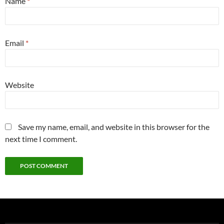
Name
*
Email
*
Website
Save my name, email, and website in this browser for the
next time I comment.