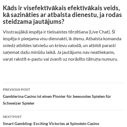
Kāds ir visefektīvākais efektīvākais veids,
kā sazināties ar atbalsta dienestu, ja rodas
steidzama jautājums?
Visstraujākā iespēja ir tiešsaistes tērzēšana (Live Chat). Šī
iespēja ir pieejama visu diennakti, ik dienu. Atbalsta komanda
sniedz atbildes latviešu un krievu valodā, un atbildi parasti
saņemat dažu minūšu laikā. Ja jautājums nav neatliekams,
varat rakstīt e-pastu vai zvanīt uz norādīto tālruņa numuru.
Post
PREVIOUS POST
navigation
Gamblerina Casino ist einen Pionier für bewusstes Spielen für
Schweizer Spieler
NEXT POST
Smart Gambling: Exciting Victories at Spinstein Casino