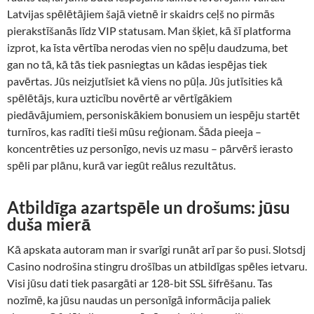
Latvijas spēlētājiem šajā vietnē ir skaidrs ceļš no pirmās
pierakstīšanās līdz VIP statusam. Man šķiet, kā šī platforma
izprot, ka īsta vērtība nerodas vien no spēļu daudzuma, bet
gan no tā, kā tās tiek pasniegtas un kādas iespējas tiek
pavērtas. Jūs neizjutīsiet kā viens no pūļa. Jūs jutīsities kā
spēlētājs, kura uzticību novērtē ar vērtīgākiem
piedāvājumiem, personiskākiem bonusiem un iespēju startēt
turnīros, kas radīti tieši mūsu reģionam. Šāda pieeja –
koncentrēties uz personīgo, nevis uz masu – pārvērš ierasto
spēli par plānu, kurā var iegūt reālus rezultātus.
Atbildīga azartspēle un drošums: jūsu
duša mierā
Kā apskata autoram man ir svarīgi runāt arī par šo pusi. Slotsdj
Casino nodrošina stingru drošības un atbildīgas spēles ietvaru.
Visi jūsu dati tiek pasargāti ar 128-bit SSL šifrēšanu. Tas
nozīmē, ka jūsu naudas un personīgā informācija paliek