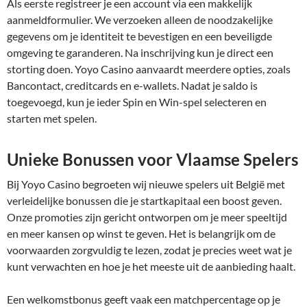
Als eerste registreer je een account via een makkelijk
aanmeldformulier. We verzoeken alleen de noodzakelijke
gegevens om je identiteit te bevestigen en een beveiligde
omgeving te garanderen. Na inschrijving kun je direct een
storting doen. Yoyo Casino aanvaardt meerdere opties, zoals
Bancontact, creditcards en e-wallets. Nadat je saldo is
toegevoegd, kun je ieder Spin en Win-spel selecteren en
starten met spelen.
Unieke Bonussen voor Vlaamse Spelers
Bij Yoyo Casino begroeten wij nieuwe spelers uit België met
verleidelijke bonussen die je startkapitaal een boost geven.
Onze promoties zijn gericht ontworpen om je meer speeltijd
en meer kansen op winst te geven. Het is belangrijk om de
voorwaarden zorgvuldig te lezen, zodat je precies weet wat je
kunt verwachten en hoe je het meeste uit de aanbieding haalt.
Een welkomstbonus geeft vaak een matchpercentage op je