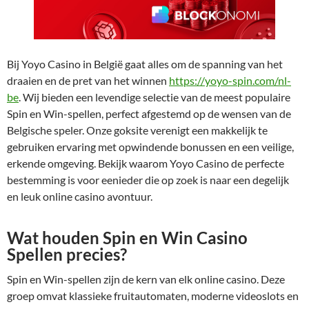
Bij Yoyo Casino in België gaat alles om de spanning van het
draaien en de pret van het winnen
https://yoyo-spin.com/nl-
be
. Wij bieden een levendige selectie van de meest populaire
Spin en Win-spellen, perfect afgestemd op de wensen van de
Belgische speler. Onze goksite verenigt een makkelijk te
gebruiken ervaring met opwindende bonussen en een veilige,
erkende omgeving. Bekijk waarom Yoyo Casino de perfecte
bestemming is voor eenieder die op zoek is naar een degelijk
en leuk online casino avontuur.
Wat houden Spin en Win Casino
Spellen precies?
Spin en Win-spellen zijn de kern van elk online casino. Deze
groep omvat klassieke fruitautomaten, moderne videoslots en