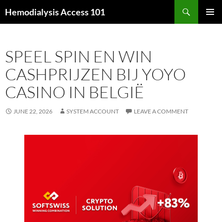
Skip
Search
Hemodialysis Access 101
to
PRIMAR
content
MENU
SPEEL SPIN EN WIN
CASHPRIJZEN BIJ YOYO
CASINO IN BELGIË
JUNE 22, 2026
SYSTEM ACCOUNT
LEAVE A COMMENT