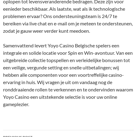
oplopen tot levensveranderende bedragen. Deze zijn voor
eenieder beschikbaar. Als laatste, wat als ik technologische
problemen ervaar? Ons ondersteuningsteam is 24/7 te
bereiken via live chat en e-mail om je meteen te ondersteunen,
zodat je gauw weer verder kunt meedoen.
Samenvattend levert Yoyo Casino Belgische spelers een
integrale en solide locatie voor Spin en Win-avontuur. Van een
uitgebreide collectie topspellen en verleidelijke bonussen tot
een veilige, vergunde setting en snelle uitbetalingen; wij
hebben alle componenten voor een voortreffelijke casino-
ervaring in huis. Wij vragen je uit om vandaag nog de
ronddraaiende rollen te verkennen en te ondervinden waarom
Yoyo Casino een uitstekende selectie is voor uw online
gameplezier.
Post