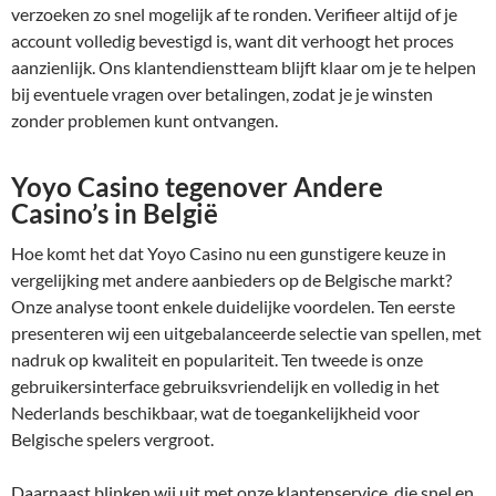
verzoeken zo snel mogelijk af te ronden. Verifieer altijd of je
account volledig bevestigd is, want dit verhoogt het proces
aanzienlijk. Ons klantendienstteam blijft klaar om je te helpen
bij eventuele vragen over betalingen, zodat je je winsten
zonder problemen kunt ontvangen.
Yoyo Casino tegenover Andere
Casino’s in België
Hoe komt het dat Yoyo Casino nu een gunstigere keuze in
vergelijking met andere aanbieders op de Belgische markt?
Onze analyse toont enkele duidelijke voordelen. Ten eerste
presenteren wij een uitgebalanceerde selectie van spellen, met
nadruk op kwaliteit en populariteit. Ten tweede is onze
gebruikersinterface gebruiksvriendelijk en volledig in het
Nederlands beschikbaar, wat de toegankelijkheid voor
Belgische spelers vergroot.
Daarnaast blinken wij uit met onze klantenservice, die snel en