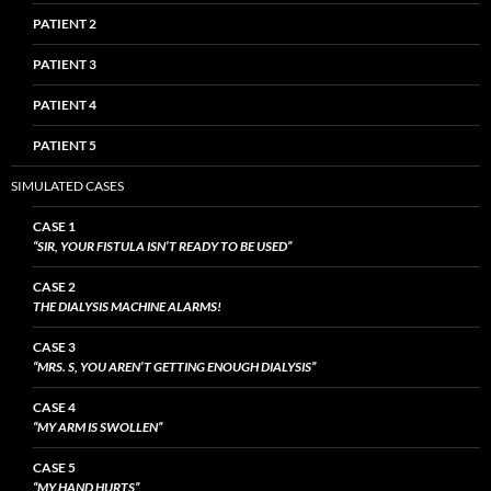
PATIENT 2
PATIENT 3
PATIENT 4
PATIENT 5
SIMULATED CASES
CASE 1
“SIR, YOUR FISTULA ISN’T READY TO BE USED”
CASE 2
THE DIALYSIS MACHINE ALARMS!
CASE 3
“MRS. S, YOU AREN’T GETTING ENOUGH DIALYSIS”
CASE 4
“MY ARM IS SWOLLEN”
CASE 5
“MY HAND HURTS”