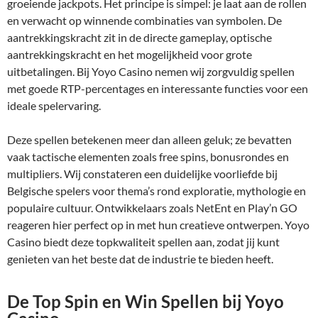
groeiende jackpots. Het principe is simpel: je laat aan de rollen
en verwacht op winnende combinaties van symbolen. De
aantrekkingskracht zit in de directe gameplay, optische
aantrekkingskracht en het mogelijkheid voor grote
uitbetalingen. Bij Yoyo Casino nemen wij zorgvuldig spellen
met goede RTP-percentages en interessante functies voor een
ideale spelervaring.
Deze spellen betekenen meer dan alleen geluk; ze bevatten
vaak tactische elementen zoals free spins, bonusrondes en
multipliers. Wij constateren een duidelijke voorliefde bij
Belgische spelers voor thema’s rond exploratie, mythologie en
populaire cultuur. Ontwikkelaars zoals NetEnt en Play’n GO
reageren hier perfect op in met hun creatieve ontwerpen. Yoyo
Casino biedt deze topkwaliteit spellen aan, zodat jij kunt
genieten van het beste dat de industrie te bieden heeft.
De Top Spin en Win Spellen bij Yoyo