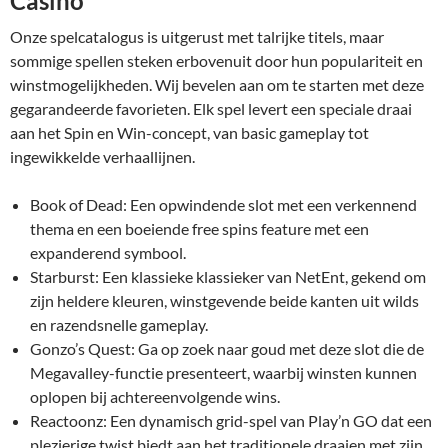
Casino
Onze spelcatalogus is uitgerust met talrijke titels, maar
sommige spellen steken erbovenuit door hun populariteit en
winstmogelijkheden. Wij bevelen aan om te starten met deze
gegarandeerde favorieten. Elk spel levert een speciale draai
aan het Spin en Win-concept, van basic gameplay tot
ingewikkelde verhaallijnen.
Book of Dead: Een opwindende slot met een verkennend
thema en een boeiende free spins feature met een
expanderend symbool.
Starburst: Een klassieke klassieker van NetEnt, gekend om
zijn heldere kleuren, winstgevende beide kanten uit wilds
en razendsnelle gameplay.
Gonzo’s Quest: Ga op zoek naar goud met deze slot die de
Megavalley-functie presenteert, waarbij winsten kunnen
oplopen bij achtereenvolgende wins.
Reactoonz: Een dynamisch grid-spel van Play’n GO dat een
plezierige twist biedt aan het traditionele draaien met zijn