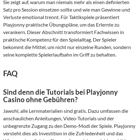
Sie zeigt auf, warum man niemals mehr als einen definierten
Satz pro Session einsetzen sollte und wie man Gewinne und
Verluste emotional trennt. Für Taktikspiele präsentiert
Playjonny praktische Übungspläne, um das Erlernte zu
verankern. Dieser Abschnitt transformiert Fachwissen in
praktische Kompetenz für den Spielalltag. Der Spieler
bekommt die Mittel, um nicht nur einzelne Runden, sondern
seine komplette Spielerlaufbahn im Griff zu behalten.
FAQ
Sind denn die Tutorials bei Playjonny
Casino ohne Gebühren?
Jawohl, alle Lernmaterialien sind gratis. Dazu umfassen die
anschaulichen Anleitungen, Video-Tutorials und der
unbegrenzte Zugang zu den Demo-Modi der Spiele. Playjonny
versteht dies als Investition in die Zufriedenheit und das