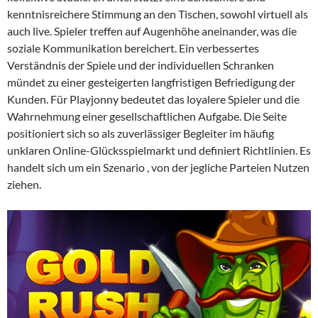
kenntnisreichere Stimmung an den Tischen, sowohl virtuell als
auch live. Spieler treffen auf Augenhöhe aneinander, was die
soziale Kommunikation bereichert. Ein verbessertes
Verständnis der Spiele und der individuellen Schranken
mündet zu einer gesteigerten langfristigen Befriedigung der
Kunden. Für Playjonny bedeutet das loyalere Spieler und die
Wahrnehmung einer gesellschaftlichen Aufgabe. Die Seite
positioniert sich so als zuverlässiger Begleiter im häufig
unklaren Online-Glücksspielmarkt und definiert Richtlinien. Es
handelt sich um ein Szenario , von der jegliche Parteien Nutzen
ziehen.