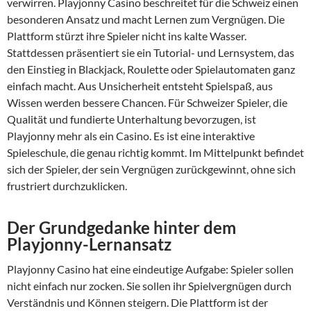
verwirren. Playjonny Casino beschreitet für die Schweiz einen
besonderen Ansatz und macht Lernen zum Vergnügen. Die
Plattform stürzt ihre Spieler nicht ins kalte Wasser.
Stattdessen präsentiert sie ein Tutorial- und Lernsystem, das
den Einstieg in Blackjack, Roulette oder Spielautomaten ganz
einfach macht. Aus Unsicherheit entsteht Spielspaß, aus
Wissen werden bessere Chancen. Für Schweizer Spieler, die
Qualität und fundierte Unterhaltung bevorzugen, ist
Playjonny mehr als ein Casino. Es ist eine interaktive
Spieleschule, die genau richtig kommt. Im Mittelpunkt befindet
sich der Spieler, der sein Vergnügen zurückgewinnt, ohne sich
frustriert durchzuklicken.
Der Grundgedanke hinter dem
Playjonny-Lernansatz
Playjonny Casino hat eine eindeutige Aufgabe: Spieler sollen
nicht einfach nur zocken. Sie sollen ihr Spielvergnügen durch
Verständnis und Können steigern. Die Plattform ist der