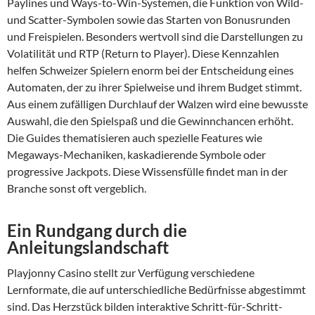
Paylines und Ways-to-Win-Systemen, die Funktion von Wild-
und Scatter-Symbolen sowie das Starten von Bonusrunden
und Freispielen. Besonders wertvoll sind die Darstellungen zu
Volatilität und RTP (Return to Player). Diese Kennzahlen
helfen Schweizer Spielern enorm bei der Entscheidung eines
Automaten, der zu ihrer Spielweise und ihrem Budget stimmt.
Aus einem zufälligen Durchlauf der Walzen wird eine bewusste
Auswahl, die den Spielspaß und die Gewinnchancen erhöht.
Die Guides thematisieren auch spezielle Features wie
Megaways-Mechaniken, kaskadierende Symbole oder
progressive Jackpots. Diese Wissensfülle findet man in der
Branche sonst oft vergeblich.
Ein Rundgang durch die
Anleitungslandschaft
Playjonny Casino stellt zur Verfügung verschiedene
Lernformate, die auf unterschiedliche Bedürfnisse abgestimmt
sind. Das Herzstück bilden interaktive Schritt-für-Schritt-