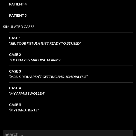
PATIENT 4
PATIENT 5
SIMULATED CASES
CASE 1
“SIR, YOUR FISTULA ISN’T READY TO BE USED”
CASE 2
THE DIALYSIS MACHINE ALARMS!
CASE 3
“MRS. S, YOU AREN’T GETTING ENOUGH DIALYSIS”
CASE 4
“MY ARM IS SWOLLEN”
CASE 5
“MY HAND HURTS”
Search