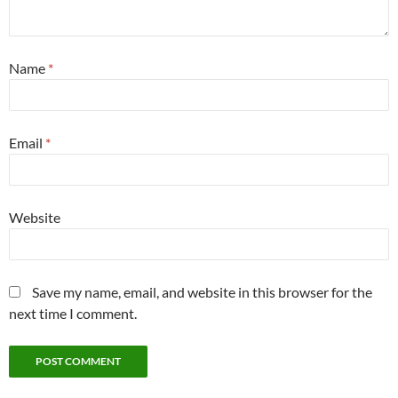
Name
*
Email
*
Website
Save my name, email, and website in this browser for the
next time I comment.