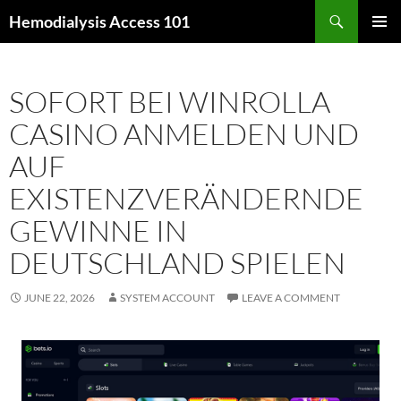
Skip
Search
Hemodialysis Access 101
to
PRIMAR
content
MENU
SOFORT BEI WINROLLA
CASINO ANMELDEN UND
AUF
EXISTENZVERÄNDERNDE
GEWINNE IN
DEUTSCHLAND SPIELEN
JUNE 22, 2026
SYSTEM ACCOUNT
LEAVE A COMMENT