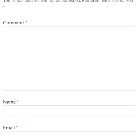
Your email address will not be published.
Required fields are marked
*
Comment
*
Name
*
Email
*