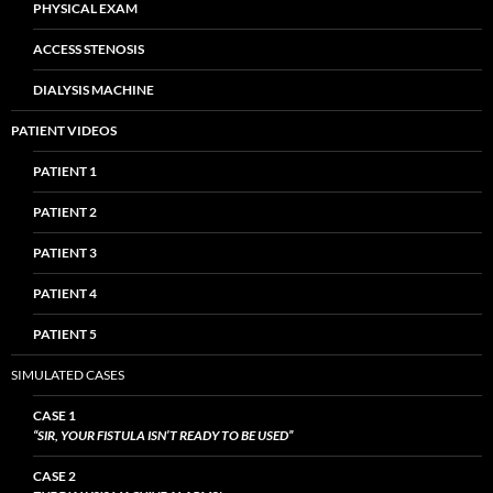
PHYSICAL EXAM
ACCESS STENOSIS
DIALYSIS MACHINE
PATIENT VIDEOS
PATIENT 1
PATIENT 2
PATIENT 3
PATIENT 4
PATIENT 5
SIMULATED CASES
CASE 1
“SIR, YOUR FISTULA ISN’T READY TO BE USED”
CASE 2