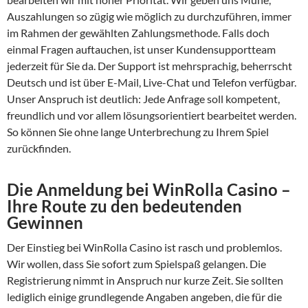
Auszahlungen so zügig wie möglich zu durchzuführen, immer
im Rahmen der gewählten Zahlungsmethode. Falls doch
einmal Fragen auftauchen, ist unser Kundensupportteam
jederzeit für Sie da. Der Support ist mehrsprachig, beherrscht
Deutsch und ist über E-Mail, Live-Chat und Telefon verfügbar.
Unser Anspruch ist deutlich: Jede Anfrage soll kompetent,
freundlich und vor allem lösungsorientiert bearbeitet werden.
So können Sie ohne lange Unterbrechung zu Ihrem Spiel
zurückfinden.
Die Anmeldung bei WinRolla Casino –
Ihre Route zu den bedeutenden
Gewinnen
Der Einstieg bei WinRolla Casino ist rasch und problemlos.
Wir wollen, dass Sie sofort zum Spielspaß gelangen. Die
Registrierung nimmt in Anspruch nur kurze Zeit. Sie sollten
lediglich einige grundlegende Angaben angeben, die für die