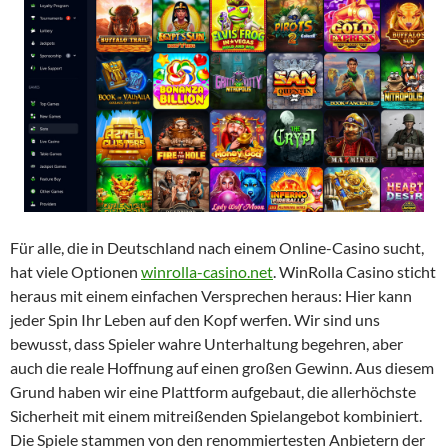
Für alle, die in Deutschland nach einem Online-Casino sucht,
hat viele Optionen
winrolla-casino.net
. WinRolla Casino sticht
heraus mit einem einfachen Versprechen heraus: Hier kann
jeder Spin Ihr Leben auf den Kopf werfen. Wir sind uns
bewusst, dass Spieler wahre Unterhaltung begehren, aber
auch die reale Hoffnung auf einen großen Gewinn. Aus diesem
Grund haben wir eine Plattform aufgebaut, die allerhöchste
Sicherheit mit einem mitreißenden Spielangebot kombiniert.
Die Spiele stammen von den renommiertesten Anbietern der