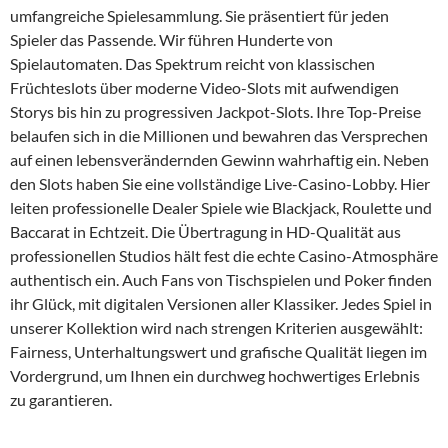
umfangreiche Spielesammlung. Sie präsentiert für jeden
Spieler das Passende. Wir führen Hunderte von
Spielautomaten. Das Spektrum reicht von klassischen
Früchteslots über moderne Video-Slots mit aufwendigen
Storys bis hin zu progressiven Jackpot-Slots. Ihre Top-Preise
belaufen sich in die Millionen und bewahren das Versprechen
auf einen lebensverändernden Gewinn wahrhaftig ein. Neben
den Slots haben Sie eine vollständige Live-Casino-Lobby. Hier
leiten professionelle Dealer Spiele wie Blackjack, Roulette und
Baccarat in Echtzeit. Die Übertragung in HD-Qualität aus
professionellen Studios hält fest die echte Casino-Atmosphäre
authentisch ein. Auch Fans von Tischspielen und Poker finden
ihr Glück, mit digitalen Versionen aller Klassiker. Jedes Spiel in
unserer Kollektion wird nach strengen Kriterien ausgewählt:
Fairness, Unterhaltungswert und grafische Qualität liegen im
Vordergrund, um Ihnen ein durchweg hochwertiges Erlebnis
zu garantieren.