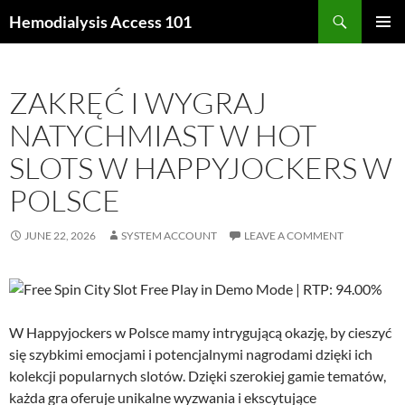
Skip
Search
Hemodialysis Access 101
to
PRIMAR
content
MENU
ZAKRĘĆ I WYGRAJ
NATYCHMIAST W HOT
SLOTS W HAPPYJOCKERS W
POLSCE
JUNE 22, 2026
SYSTEM ACCOUNT
LEAVE A COMMENT
W Happyjockers w Polsce mamy intrygującą okazję, by cieszyć
się szybkimi emocjami i potencjalnymi nagrodami dzięki ich
kolekcji popularnych slotów. Dzięki szerokiej gamie tematów,
każda gra oferuje unikalne wyzwania i ekscytujące