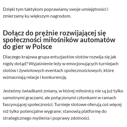
Dzięki tym taktykom poprawiamy swoje umiejętności i
zmierzamy ku większym nagrodom.
Dołącz do prężnie rozwijającej się
społeczności miłośników automatów
do gier w Polsce
Dlaczego krajowa grupa entuzjastów slotów rozwija się jak
nigdy dotąd? Wyjaśnienie leży w emocjonujących turniejach
slotów i żywiołowych eventach społecznościowych, które
wzmacniają relacje i konkurencję.
Jesteśmy świadkami zmiany, w której miłośnicy nie są już tylko
samotnymi graczami, ale połączonymi członkami w ramach
fascynującej społeczności. Turnieje slotowe oferują coś więcej
niż tylko potencjalne wygrane; stanowią platformę do
strategicznego myślenia i poprawy zdolności.