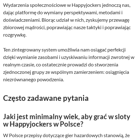
Wydarzenia społecznościowe w Happyjockers jednoczą nas,
dając platformę do wymiany perspektywami, metodami i
doświadczeniami. Biorąc udział w nich, zyskujemy przewagę
zbiorowej mądrości, poprawiając nasze taktyki i poprawiając
rozgrywkę.
Ten zintegrowany system umożliwia nam osiągać perfekcji
dzięki wymianie zasobami i uzyskiwaniu informacji zwrotnej w
realnym czasie, co ostatecznie prowadzi do stworzenia
zjednoczonej grupy ze wspólnym zamierzeniem: osiągnięcia
niezrównanego powodzenia.
Często zadawane pytania
Jaki jest minimalny wiek, aby grać w sloty
w Happyjockers w Polsce?
W Polsce przepisy dotyczące gier hazardowych stanowią, że