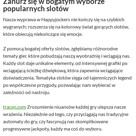
Zanurz się w bogatym wyborze
popularnych slotów
Nasza wyprawa w Happyjockers nie kończy się na szybkich
wygranych; rozszerza się na kolorowy świat gorących slotów,
które obiecują niekończące się emocje.
Z pomocą bogatej oferty slotów, zgłębiamy różnorodne
tematy gier, które pobudzają naszą wyobraźnię i wciągają nas.
Każdy slot daje unikalne elementy, od intensywnej grafiki po
wciągającą ścieżkę dźwiękową, która zapewnia wciągające
doświadczenia. Tematyka slotów sięga od tajemniczych legend
po współczesne przygody, pozwalając nam wybierać w
zależności od nastroju.
tracxn.com
Zrozumienie niuansów każdej gry ulepsza nasze
wrażenia. Niezależnie od tego, czy przyciągają nas tradycyjne
automaty do gry, czy fascynują nas skomplikowane
progresywne jackpoty, każdy ma coś do wyboru.