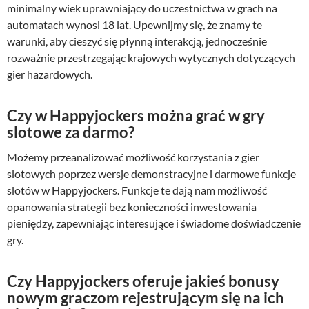
minimalny wiek uprawniający do uczestnictwa w grach na
automatach wynosi 18 lat. Upewnijmy się, że znamy te
warunki, aby cieszyć się płynną interakcją, jednocześnie
rozważnie przestrzegając krajowych wytycznych dotyczących
gier hazardowych.
Czy w Happyjockers można grać w gry
slotowe za darmo?
Możemy przeanalizować możliwość korzystania z gier
slotowych poprzez wersje demonstracyjne i darmowe funkcje
slotów w Happyjockers. Funkcje te dają nam możliwość
opanowania strategii bez konieczności inwestowania
pieniędzy, zapewniając interesujące i świadome doświadczenie
gry.
Czy Happyjockers oferuje jakieś bonusy
nowym graczom rejestrującym się na ich