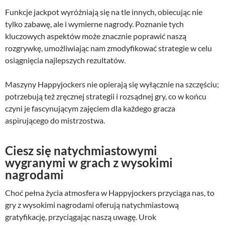
Funkcje jackpot wyróżniają się na tle innych, obiecując nie
tylko zabawę, ale i wymierne nagrody. Poznanie tych
kluczowych aspektów może znacznie poprawić naszą
rozgrywkę, umożliwiając nam zmodyfikować strategie w celu
osiągnięcia najlepszych rezultatów.
Maszyny Happyjockers nie opierają się wyłącznie na szczęściu;
potrzebują też zręcznej strategii i rozsądnej gry, co w końcu
czyni je fascynującym zajęciem dla każdego gracza
aspirującego do mistrzostwa.
Ciesz się natychmiastowymi
wygranymi w grach z wysokimi
nagrodami
Choć pełna życia atmosfera w Happyjockers przyciąga nas, to
gry z wysokimi nagrodami oferują natychmiastową
gratyfikację, przyciągając naszą uwagę. Urok