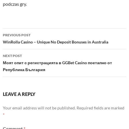
podczas gry.
Post
PREVIOUS POST
navigation
WinRolla Casino – Unique No Deposit Bonuses in Australia
NEXT POST
Моят опит с регистрацията в GGBet Casino поетапно от
Република България
LEAVE A REPLY
Your email address will not be published.
Required fields are marked
*
Comment
*