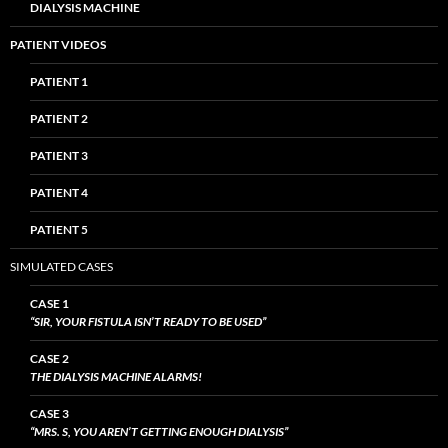
DIALYSIS MACHINE
PATIENT VIDEOS
PATIENT 1
PATIENT 2
PATIENT 3
PATIENT 4
PATIENT 5
SIMULATED CASES
CASE 1
“SIR, YOUR FISTULA ISN’T READY TO BE USED”
CASE 2
THE DIALYSIS MACHINE ALARMS!
CASE 3
“MRS. S, YOU AREN’T GETTING ENOUGH DIALYSIS”