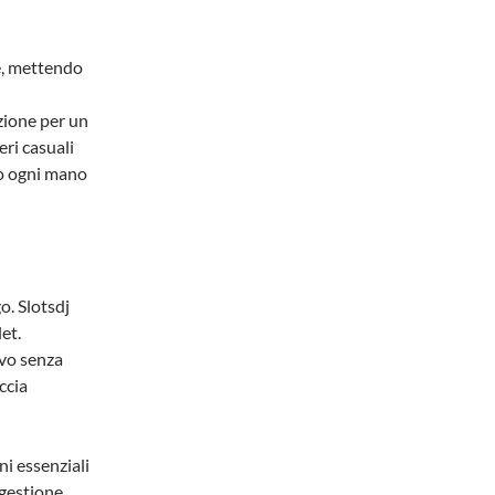
e, mettendo
nzione per un
eri casuali
 o ogni mano
o. Slotsdj
et.
ivo senza
ccia
ni essenziali
 gestione