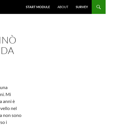
START MODULE
ABOUT
SURVEY
SINÒ
 DA
 una
ni. Mi
a anni è
ivello nel
ta non sono
so i