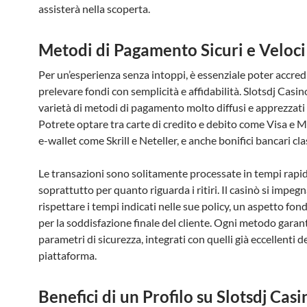
assisterà nella scoperta.
Metodi di Pagamento Sicuri e Veloci
Per un’esperienza senza intoppi, è essenziale poter accred
prelevare fondi con semplicità e affidabilità. Slotsdj Casin
varietà di metodi di pagamento molto diffusi e apprezzati i
Potrete optare tra carte di credito e debito come Visa e 
e-wallet come Skrill e Neteller, e anche bonifici bancari clas
Le transazioni sono solitamente processate in tempi rapid
soprattutto per quanto riguarda i ritiri. Il casinò si impegn
rispettare i tempi indicati nelle sue policy, un aspetto fo
per la soddisfazione finale del cliente. Ogni metodo garant
parametri di sicurezza, integrati con quelli già eccellenti d
piattaforma.
Benefici di un Profilo su Slotsdj Casi