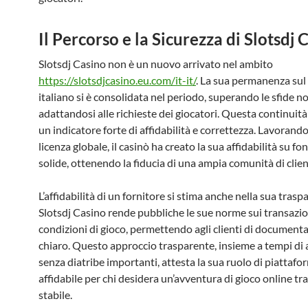
Il Percorso e la Sicurezza di Slotsdj 
Slotsdj Casino non è un nuovo arrivato nel ambito
https://slotsdjcasino.eu.com/it-it/
. La sua permanenza su
italiano si è consolidata nel periodo, superando le sfide n
adattandosi alle richieste dei giocatori. Questa continuità 
un indicatore forte di affidabilità e correttezza. Lavorand
licenza globale, il casinò ha creato la sua affidabilità su 
solide, ottenendo la fiducia di una ampia comunità di clien
L’affidabilità di un fornitore si stima anche nella sua trasp
Slotsdj Casino rende pubbliche le sue norme sui transazion
condizioni di gioco, permettendo agli clienti di document
chiaro. Questo approccio trasparente, insieme a tempi di a
senza diatribe importanti, attesta la sua ruolo di piattafo
affidabile per chi desidera un’avventura di gioco online tra
stabile.