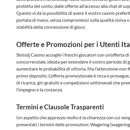
protetta del conto, dalle offerte all’accesso alla chat di su
Questo vi dà la possibilità di avere il vostro casinò prefer
portata di mano, senza compromessi sulla qualità visiva o 
stabilità della connessione di gioco.
Offerte e Promozioni per i Utenti Ita
Slotsdj Casino accoglie i freschi giocatori con un’offerta 
concorrenziale, ideata per estendere il vostro periodo di g
aumentare le probabilità di vittoria. Ma l’attenzione non fi
primo deposito. L’offerta promozionale è ricca e prosegue
di ricarica, giri gratuiti e competizioni settimanali che pr
l’impegno e la costanza.
Termini e Clausole Trasparenti
Un aspetto che apprezzo molto è la chiarezza con cui ve
presentati i termini delle promozioni. Wagering (wagering)