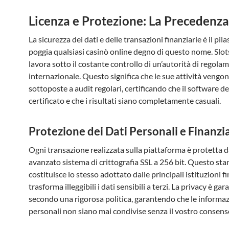
Licenza e Protezione: La Precedenza
La sicurezza dei dati e delle transazioni finanziarie è il pila
poggia qualsiasi casinò online degno di questo nome. Slo
lavora sotto il costante controllo di un’autorità di regol
internazionale. Questo significa che le sue attività vengo
sottoposte a audit regolari, certificando che il software dei
certificato e che i risultati siano completamente casuali.
Protezione dei Dati Personali e Finanzia
Ogni transazione realizzata sulla piattaforma è protetta 
avanzato sistema di crittografia SSL a 256 bit. Questo st
costituisce lo stesso adottato dalle principali istituzioni f
trasforma illeggibili i dati sensibili a terzi. La privacy è gar
secondo una rigorosa politica, garantendo che le informaz
personali non siano mai condivise senza il vostro consens