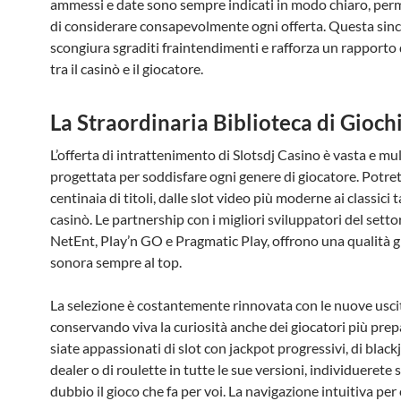
ammessi e date sono sempre indicati in modo chiaro, pe
di considerare consapevolmente ogni offerta. Questa sinc
scongiura sgraditi fraintendimenti e rafforza un rapporto 
tra il casinò e il giocatore.
La Straordinaria Biblioteca di Gioch
L’offerta di intrattenimento di Slotsdj Casino è vasta e mu
progettata per soddisfare ogni genere di giocatore. Potre
centinaia di titoli, dalle slot video più moderne ai classici 
casinò. Le partnership con i migliori sviluppatori del sett
NetEnt, Play’n GO e Pragmatic Play, offrono una qualità g
sonora sempre al top.
La selezione è costantemente rinnovata con le nuove usci
conservando viva la curiosità anche dei giocatori più prep
siate appassionati di slot con jackpot progressivi, di black
dealer o di roulette in tutte le sue versioni, individuerete 
dubbio il gioco che fa per voi. La navigazione intuitiva per 