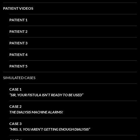
PATIENT VIDEOS
PATIENT 1
PATIENT 2
PATIENT 3
PATIENT 4
PATIENT 5
SIMULATED CASES
CASE 1
“SIR, YOUR FISTULA ISN’T READY TO BE USED”
CASE 2
THE DIALYSIS MACHINE ALARMS!
CASE 3
“MRS. S, YOU AREN’T GETTING ENOUGH DIALYSIS”