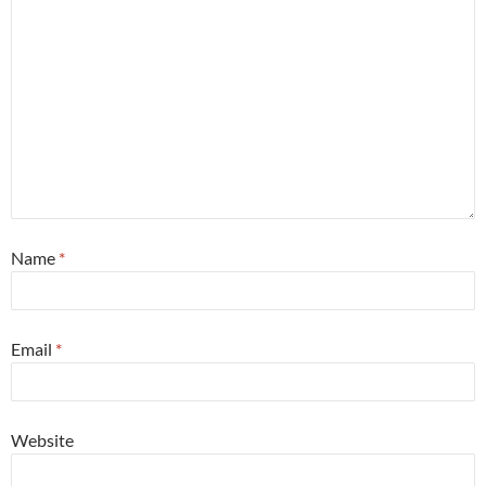
Name
*
Email
*
Website